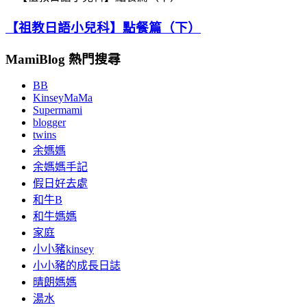
【祖教日語小兒科】點餐篇（下）
MamiBlog 熱門搜尋
BB
KinseyMaMa
Supermami
blogger
twins
余媽媽
余媽媽手記
假日好去處
和牛B
和牛媽媽
家庭
小小豬kinsey
小小豬的成長日誌
晴朗媽媽
湯水