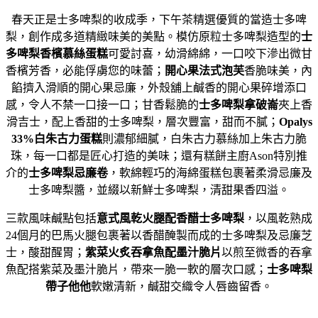
春天正是士多啤梨的收成季，下午茶精選優質的當造士多啤
梨，創作成多道精緻味美的美點。模仿原粒士多啤梨造型的
士
多啤梨香檳慕絲蛋糕
可愛討喜，幼滑綿綿，一口咬下滲出微甘
香檳芳香，必能俘虜您的味蕾；
開心果法式泡芙
香脆味美，內
餡擠入滑順的開心果忌廉，外殼舖上鹹香的開心果碎增添口
感，令人不禁一口接一口；甘香鬆脆的
士多啤梨拿破崙
夾上香
滑吉士，配上香甜的士多啤梨，層次豐富，甜而不膩；
Opalys
33%白朱古力蛋糕
則濃郁細膩，白朱古力慕絲加上朱古力脆
珠，每一口都是匠心打造的美味；還有糕餅主廚Ason特別推
介的
士多啤梨忌廉卷
，軟綿輕巧的海綿蛋糕包裹著柔滑忌廉及
士多啤梨醬，並綴以新鮮士多啤梨，清甜果香四溢。
三款風味鹹點包括
意式風乾火腿配香醋士多啤梨
，以風乾熟成
24個月的巴馬火腿包裹著以香醋醃製而成的士多啤梨及忌廉芝
士，酸甜醒胃；
紫菜火炙吞拿魚配墨汁脆片
以煎至微香的吞拿
魚配搭紫菜及墨汁脆片，帶來一脆一軟的層次口感；
士多啤梨
帶子他他
軟嫩清新，鹹甜交織令人唇齒留香。