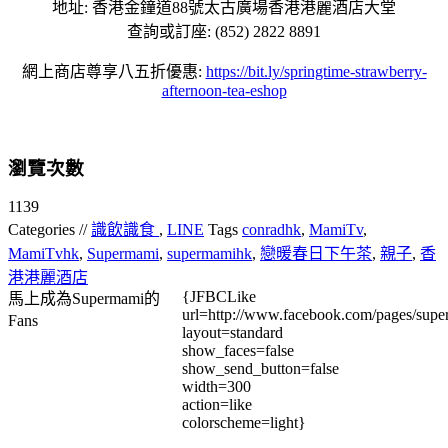
地址: 香港金鐘道88號太古廣場香港港麗酒店大堂
查詢或訂座: (852) 2822 8891
網上商店尊享八五折優惠:
https://bit.ly/springtime-strawberry-
afternoon-tea-eshop
瀏覽次數
1139
Categories //
識飲識食
,
LINE
Tags
conradhk
,
MamiTv
,
MamiTvhk
,
Supermami
,
supermamihk
,
戀暖春日下午茶
,
親子
,
香
港港麗酒店
{JFBCLike
馬上成為Supermami的
url=http://www.facebook.com/pages/su
Fans
layout=standard
show_faces=false
show_send_button=false
width=300
action=like
colorscheme=light}