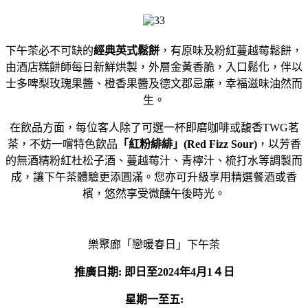
下午茶必不可缺的
經典英式鬆餅
，有原味及粉紅蔓越莓鬆餅，
由酒店糕餅師每日新鮮烘製，外層金黃香脆，入口鬆化，伴以
士多啤梨玫瑰果醬、橙香果醬及德文郡忌廉，幸福滋味油然而
生。
在飲品方面，每位客人除了可選一杯即磨咖啡或馥香TWG茗
茶，不妨一嚐特色飲品
「紅粉緋緋」
(Red Fizz Sour)
，以芳香
的無酒精粉紅杜松子酒、蔓越莓汁、青檸汁、梳打水等調製而
成，讓下午茶體驗更添圓滿。您亦可升級享用精選餐酒或香
檳，悠然享受微醺午後時光。
樂聚廊「戀暖春日」下午茶
推廣日期
:
即日至
2024
年
4
月
1
４日
星期一至五
: