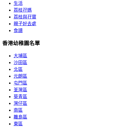
生活
荔枝孖媽
荔枝與孖寶
親子好去處
食譜
香港幼稚園名單
大埔區
沙田區
北區
元朗區
屯門區
荃灣區
葵青區
灣仔區
南區
離島區
東區