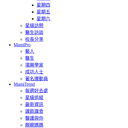
星期四
星期五
星期六
星級訪問
醫生訪談
校長分享
MamiPro
藝人
醫生
堪輿學家
成功人士
著名運動員
MamiTrend
每週好去處
星級追縱
最新資訊
識飲識食
醫護與你
靚靚媽媽