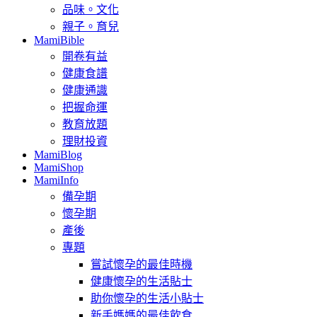
品味。文化
親子。育兒
MamiBible
開卷有益
健康食譜
健康通識
把握命運
教育放題
理財投資
MamiBlog
MamiShop
MamiInfo
備孕期
懷孕期
產後
專題
嘗試懷孕的最佳時機
健康懷孕的生活貼士
助你懷孕的生活小貼士
新手媽媽的最佳飲食