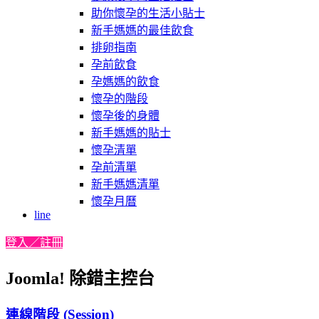
助你懷孕的生活小貼士
新手媽媽的最佳飲食
排卵指南
孕前飲食
孕媽媽的飲食
懷孕的階段
懷孕後的身體
新手媽媽的貼士
懷孕清單
孕前清單
新手媽媽清單
懷孕月曆
line
登入／註冊
Joomla! 除錯主控台
連線階段 (Session)