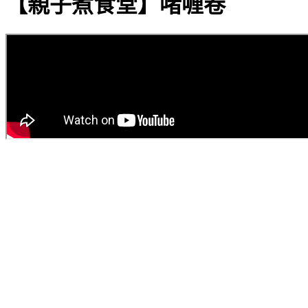
【親子煮食堂】啫喱卷