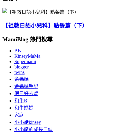
【祖教日語小兒科】點餐篇（下）
MamiBlog 熱門搜尋
BB
KinseyMaMa
Supermami
blogger
twins
余媽媽
余媽媽手記
假日好去處
和牛B
和牛媽媽
家庭
小小豬kinsey
小小豬的成長日誌