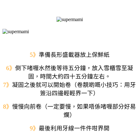
5》
準備
長形盛載器放上保鮮紙
6》
倒下啫喱水然後等待五分鐘，放入雪櫃雪至凝
固，時間大約四十五分鐘左右。
7》
凝固之後就可以開始卷（卷靚啲嘅小技巧：用牙
簽沿四邊輕輕界一下）
8》
慢慢向前卷（一定要慢，如果唔係啫喱部分好易
爛）
9》
最後利用牙線一件件咁界開