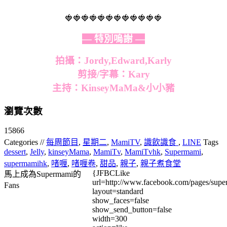
🍓🍓🍓🍓🍓🍓🍓🍓🍓🍓🍓🍓
— 特別嗚謝 —
拍攝：Jordy,Edward,Karly
剪接/字幕：Kary
主持：KinseyMaMa&小小豬
瀏覽次數
15866
Categories //
每周節目
,
星期二
,
MamiTV
,
識飲識食
,
LINE
Tags
dessert
,
Jelly
,
kinseyMama
,
MamiTv
,
MamiTvhk
,
Supermami
,
supermamihk
,
啫喱
,
啫喱卷
,
甜品
,
親子
,
親子煮食堂
{JFBCLike
馬上成為Supermami的
url=http://www.facebook.com/pages/su
Fans
layout=standard
show_faces=false
show_send_button=false
width=300