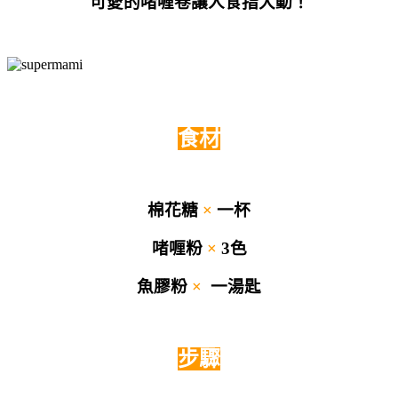
可愛的啫喱卷讓人食指大動！
食材
棉花糖
×
一杯
啫喱粉
×
3色
魚膠粉
×
一湯匙
步驟