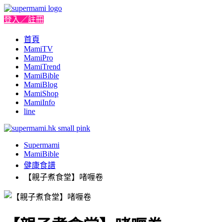
登入／註冊
首頁
MamiTV
MamiPro
MamiTrend
MamiBible
MamiBlog
MamiShop
MamiInfo
line
Supermami
MamiBible
健康食譜
【親子煮食堂】啫喱卷