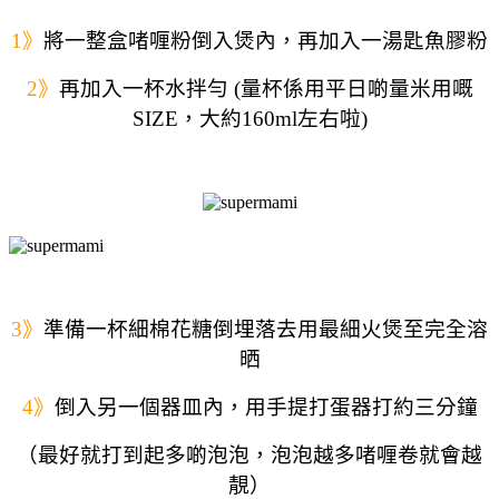
1》
將一整盒啫喱粉倒入煲內，再加入一湯匙魚膠粉
2》
再加入一杯水拌勻 (量杯係用平日啲量米用嘅
SIZE，大約160ml左右啦)
3》
準備一杯細棉花糖倒埋落去用最細火煲至完全溶
晒
4》
倒入另一個器皿內，用手提打蛋器打約三分鐘
（最好就打到起多啲泡泡，泡泡越多啫喱卷就會越
靚）