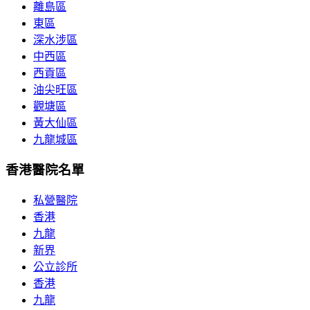
離島區
東區
深水涉區
中西區
西貢區
油尖旺區
觀塘區
黃大仙區
九龍城區
香港醫院名單
私營醫院
香港
九龍
新界
公立診所
香港
九龍