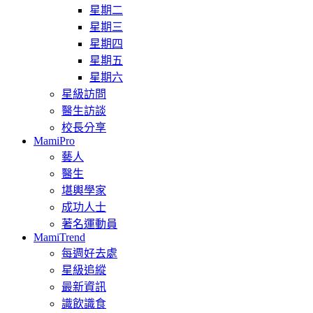
星期二
星期三
星期四
星期五
星期六
星級訪問
醫生訪談
校長分享
MamiPro
藝人
醫生
堪輿學家
成功人士
著名運動員
MamiTrend
每週好去處
星級追縱
最新資訊
識飲識食