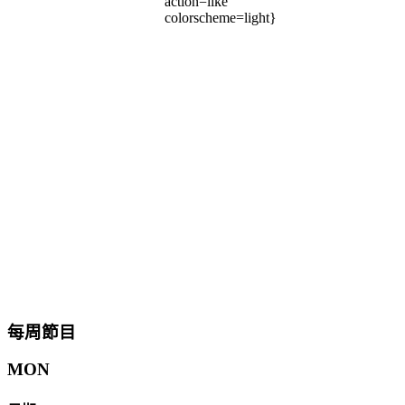
action=like
colorscheme=light}
每周節目
MON