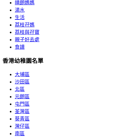
晴朗媽媽
湯水
生活
荔枝孖媽
荔枝與孖寶
親子好去處
食譜
香港幼稚園名單
大埔區
沙田區
北區
元朗區
屯門區
荃灣區
葵青區
灣仔區
南區