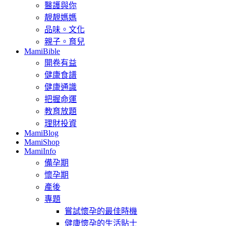
醫護與你
靚靚媽媽
品味。文化
親子。育兒
MamiBible
開卷有益
健康食譜
健康通識
把握命運
教育放題
理財投資
MamiBlog
MamiShop
MamiInfo
備孕期
懷孕期
產後
專題
嘗試懷孕的最佳時機
健康懷孕的生活貼士