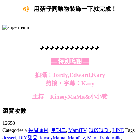
6》
用菇仔同動物裝飾一下就完成！
🍓🍓🍓🍓🍓🍓🍓🍓🍓🍓🍓🍓
— 特別嗚謝 —
拍攝：Jordy,Edward,Kary
剪接，字幕：
Kary
主持：KinseyMaMa&小小豬
瀏覽次數
12658
Categories //
每周節目
,
星期二
,
MamiTV
,
識飲識食
,
LINE
Tags
dessert
,
DIY甜品
,
kinseyMama
,
MamiTv
,
MamiTvhk
,
milk
,