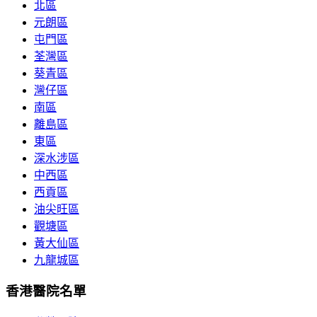
北區
元朗區
屯門區
荃灣區
葵青區
灣仔區
南區
離島區
東區
深水涉區
中西區
西貢區
油尖旺區
觀塘區
黃大仙區
九龍城區
香港醫院名單