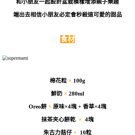
和小朋友一起設計盆栽模樣增添親子樂趣
端出去相信小朋友必定會秒殺這可愛的甜品
食材
棉花粒
×
100g
鮮奶
×
280ml
Oreo餅
×
原味×4塊 + 香草×4塊
抹茶夾心餅乾
×
4塊
朱古力菇仔
×
10粒