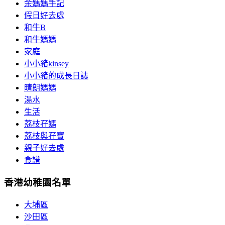
余媽媽手記
假日好去處
和牛B
和牛媽媽
家庭
小小豬kinsey
小小豬的成長日誌
晴朗媽媽
湯水
生活
荔枝孖媽
荔枝與孖寶
親子好去處
食譜
香港幼稚園名單
大埔區
沙田區