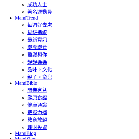
成功人士
著名運動員
MamiTrend
每週好去處
星級追縱
最新資訊
識飲識食
醫護與你
靚靚媽媽
品味。文化
親子。育兒
MamiBible
開卷有益
健康食譜
健康通識
把握命運
教育放題
理財投資
MamiBlog
MamiShop