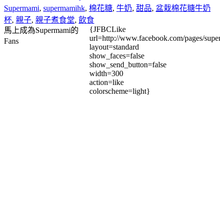
Supermami
,
supermamihk
,
棉花糖
,
牛奶
,
甜品
,
盆栽棉花糖牛奶
杯
,
親子
,
親子煮食堂
,
飲食
{JFBCLike
馬上成為Supermami的
url=http://www.facebook.com/pages/su
Fans
layout=standard
show_faces=false
show_send_button=false
width=300
action=like
colorscheme=light}