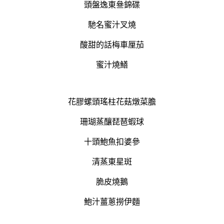
頭盤逸東叄錦碟
馳名蜜汁叉燒
酸甜的話梅車厘茄
蜜汁燒鱔
花膠螺頭瑤柱花菇燉菜膽
珊瑚蒸釀琵琶蝦球
十頭鮑魚扣婆參
清蒸東星斑
脆皮燒鵝
鮑汁薑蔥撈伊麵