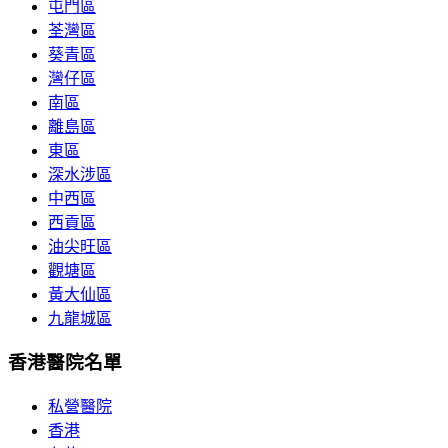
屯門區
荃灣區
葵青區
灣仔區
南區
離島區
東區
深水涉區
中西區
西貢區
油尖旺區
觀塘區
黃大仙區
九龍城區
香港醫院名單
私營醫院
香港