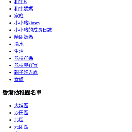
和牛B
和牛媽媽
家庭
小小豬kinsey
小小豬的成長日誌
晴朗媽媽
湯水
生活
荔枝孖媽
荔枝與孖寶
親子好去處
食譜
香港幼稚園名單
大埔區
沙田區
北區
元朗區