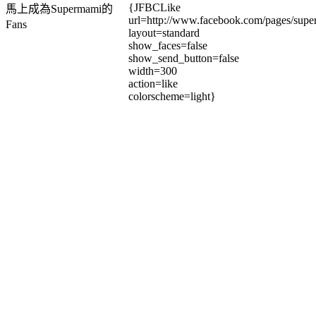
{JFBCLike
馬上成為Supermami的
url=http://www.facebook.com/pages/su
Fans
layout=standard
show_faces=false
show_send_button=false
width=300
action=like
colorscheme=light}