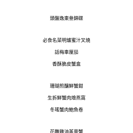
頭盤逸東叄錦碟
必食名菜明爐蜜汁叉燒
話梅車厘茄
香酥脆皮蟹盒
珊瑚煎釀鮮蟹鉗
生拆鮮蟹肉燴燕窩
冬瑤蟹肉鮑魚卷
花雕雞油蒸膏蟹