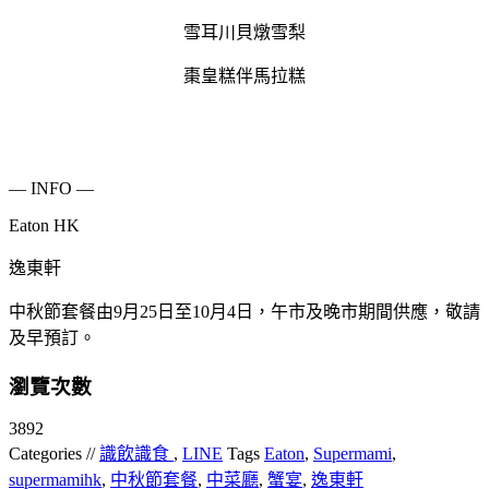
雪耳川貝燉雪梨
棗皇糕伴馬拉糕
— INFO —
Eaton HK
逸東軒
中秋節套餐由9月25日至10月4日，午市及晚市期間供應，敬請
及早預訂。
瀏覽次數
3892
Categories //
識飲識食
,
LINE
Tags
Eaton
,
Supermami
,
supermamihk
,
中秋節套餐
,
中菜廳
,
蟹宴
,
逸東軒