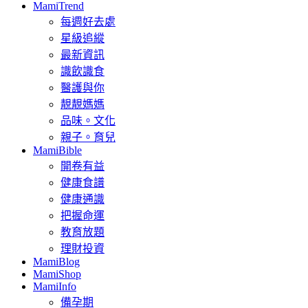
MamiTrend
每週好去處
星級追縱
最新資訊
識飲識食
醫護與你
靚靚媽媽
品味。文化
親子。育兒
MamiBible
開卷有益
健康食譜
健康通識
把握命運
教育放題
理財投資
MamiBlog
MamiShop
MamiInfo
備孕期