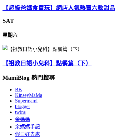
【超級爸媽食買玩】網店人氣熱賣六款甜品
SAT
星期六
【祖教日語小兒科】點餐篇（下）
MamiBlog 熱門搜尋
BB
KinseyMaMa
Supermami
blogger
twins
余媽媽
余媽媽手記
假日好去處