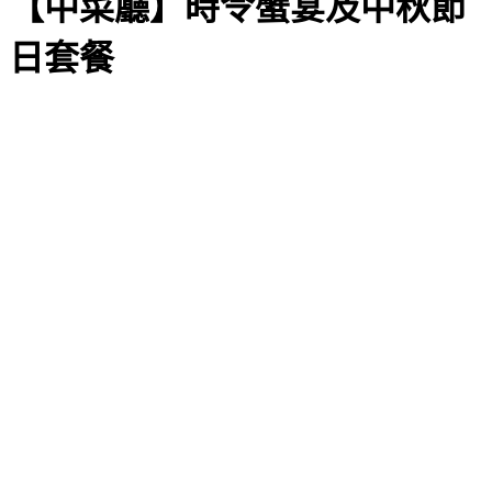
【中菜廳】時令蟹宴及中秋節
日套餐