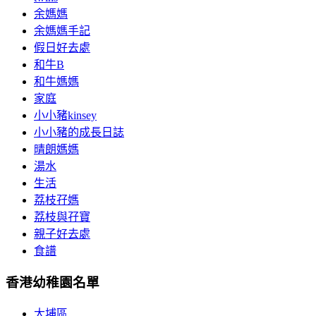
余媽媽
余媽媽手記
假日好去處
和牛B
和牛媽媽
家庭
小小豬kinsey
小小豬的成長日誌
晴朗媽媽
湯水
生活
荔枝孖媽
荔枝與孖寶
親子好去處
食譜
香港幼稚園名單
大埔區