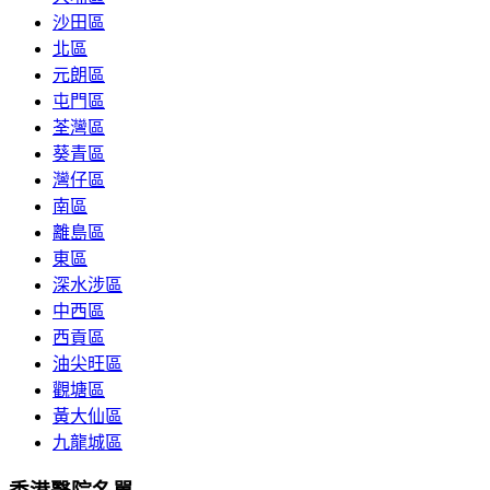
沙田區
北區
元朗區
屯門區
荃灣區
葵青區
灣仔區
南區
離島區
東區
深水涉區
中西區
西貢區
油尖旺區
觀塘區
黃大仙區
九龍城區