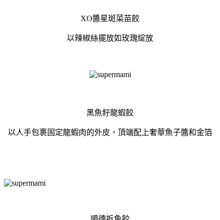
XO醬星斑菜苗餃
以辣椒絲擺放如玫瑰綻放
黑魚籽龍蝦餃
以人手包裹固定龍蝦肉的外皮，頂端配上奢華魚子醬和金箔
順德拆魚餃