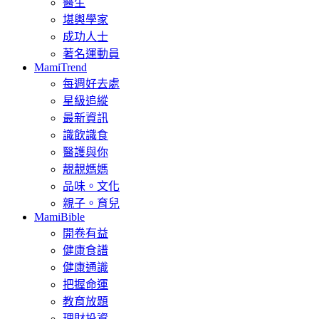
醫生
堪輿學家
成功人士
著名運動員
MamiTrend
每週好去處
星級追縱
最新資訊
識飲識食
醫護與你
靚靚媽媽
品味。文化
親子。育兒
MamiBible
開卷有益
健康食譜
健康通識
把握命運
教育放題
理財投資