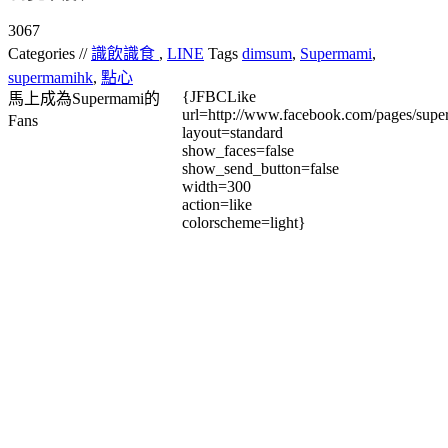
3067
Categories //
識飲識食
,
LINE
Tags
dimsum
,
Supermami
,
supermamihk
,
點心
{JFBCLike
馬上成為Supermami的
url=http://www.facebook.com/pages/su
Fans
layout=standard
show_faces=false
show_send_button=false
width=300
action=like
colorscheme=light}