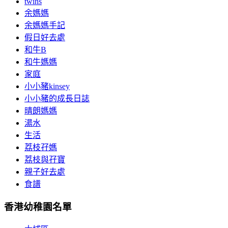
twins
余媽媽
余媽媽手記
假日好去處
和牛B
和牛媽媽
家庭
小小豬kinsey
小小豬的成長日誌
晴朗媽媽
湯水
生活
荔枝孖媽
荔枝與孖寶
親子好去處
食譜
香港幼稚園名單