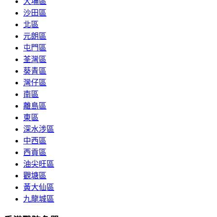
大埔區
沙田區
北區
元朗區
屯門區
荃灣區
葵青區
灣仔區
南區
離島區
東區
深水涉區
中西區
西貢區
油尖旺區
觀塘區
黃大仙區
九龍城區