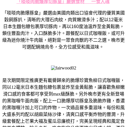
「啖啖肉脆爆厚切豚皇」嚴選食材
一食入魂
「啖啖肉脆爆豚皇」
嚴選由美國肉類出口協會代理的優質美國
穀飼豚扒，清晰
的
大理石肉
紋，肉質嫩滑多汁；配以
12
毫米
日本生麵包糠包裹厚切豚肉，再以
160
度油溫炸至金黃鬆脆，
鎖住豐盈肉汁，入口酥脆多汁
。
跟餐配以日式咖喱飯，或可升
級為迷你燒汁牛肉飯，
絕對是一眾食肉獸的不二之選。晚市更
可選配鍋燒烏冬，
全方位感受和風滋味。
是次期間限定推廣更有載譽歸來的脆爆珍寶魚柳日式咖喱飯，
同以
1
2
毫米日本生麵包糠包裹並炸至金黃鬆脆，
讓喜歡魚柳嫩
滑口感的食客都可享受到
max
級酥脆。
另外晚市更有全新登場
的黑咖喱牛面肉飯，
配上一口脆爆厚切豚皇及脆脆炸雞，
香濃
的黑咖喱汁加上可口的炸物，一次過品嘗多重滋味。
每份和風
大盛系列均配以胡麻菜絲沙律，清爽口感平衡炸物的豐潤，
升
級套餐配上芒果大福及蜜瓜忌廉梳打，
完美呈現經典和風定食