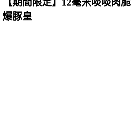
【期間限定】12毫米啖啖肉脆
爆豚皇