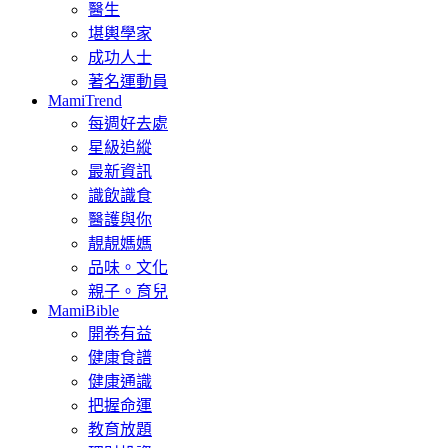
醫生
堪輿學家
成功人士
著名運動員
MamiTrend
每週好去處
星級追縱
最新資訊
識飲識食
醫護與你
靚靚媽媽
品味。文化
親子。育兒
MamiBible
開卷有益
健康食譜
健康通識
把握命運
教育放題