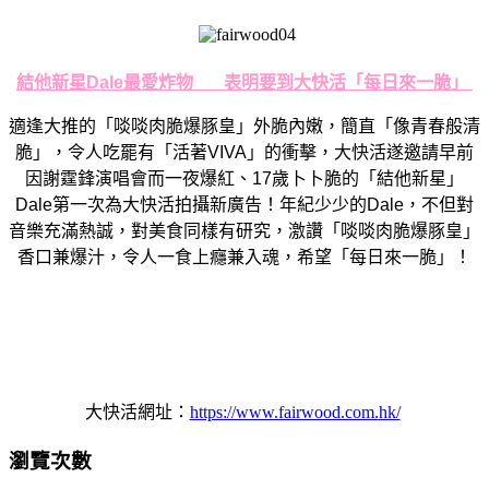
結他新星
Dale
最愛炸物
表明要到大快活「
每日來一脆」
適逢大推的「啖啖肉脆爆豚皇」外脆內嫩，簡直「像青春般清
脆」，
令人吃罷有「活著
VIVA
」的衝擊，
大快活遂邀請早前
因謝霆鋒演唱會而一夜爆紅、
17
歲卜卜脆的「
結他新星」
Dale
第一次為大快活拍攝新廣告！
年紀少少的
Dal
e
，不但對
音樂充滿熱誠，對美食同樣有研究，激讚「
啖啖肉脆爆豚皇」
香口兼爆汁，令人一食上癮兼入魂，希望「
每日來一脆」！
大快活
網址：
https://www.fairwood.com.
hk/
瀏覽次數