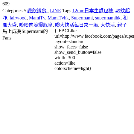
609
Categories //
識飲識食
,
LINE
Tags
12mm日本生麵包糠
,
49蚊起
咋
,
fairwood
,
MamiTv
,
MamiTvhk
,
Supermami
,
supermamihk
,
和
風大盛
,
啖啖肉脆爆豚皇
,
嚟大快活每日來一脆
,
大快活
,
親子
{JFBCLike
馬上成為Supermami的
url=http://www.facebook.com/pages/su
Fans
layout=standard
show_faces=false
show_send_button=false
width=300
action=like
colorscheme=light}