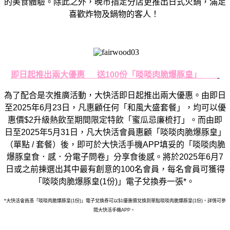
的美食體驗。除此之外，
晚市指定分店更推出日式火鍋，滿足
喜歡炸物及鍋物的客人！
即日起推出兩大優惠
送
100
份
「啖啖肉脆爆豚皇」
為了配合是次推廣活動，大快活即日起推出兩大優惠。由即日
至
20
25
年
6
月
23
日，凡惠顧任何「和風大盛套餐」，均可以優
惠價
$
2
升級熱飲至期間限定特飲「蜜瓜忌廉梳打」。而由即
日至
2025
年
5
月
31
日，凡大快活會員惠顧「啖啖肉脆爆豚皇」
（單點
/
套餐）後，即可於大快活手機
APP
填妥的「啖啖肉脆
爆豚皇食．
感．分電子問卷」分享食後感。將於
2025
年
6
月
7
日或之前揀選
出其中最有創意的
100
名會員，每名會員可獲得
「啖啖肉脆爆豚皇
(1
份
)
」電子兌換券一張
*
。
*
大快活會員憑「啖啖肉脆爆豚皇
(1
份
)
」電子兌換券可以
$1
優
惠價兌換到單點啖啖肉脆爆豚皇
(1
份
)
，詳情可參
閱大快活手機
A
PP
。