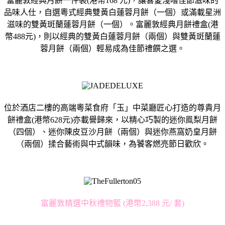
富麗敦經典月餅一件裝(港幣168 元)，讓喜愛淺嚐佳節滋味的
品味人仕，自選粵式經典雙黃白蓮蓉月餅（一個）或滿載星洲
滋味的雙黃斑蘭蓮蓉月餅（一個）。富麗敦經典月餅禮盒(港
幣488元)，則以經典的雙黃白蓮蓉月餅（兩個）與雙黃斑蘭蓮
蓉月餅（兩個）輕易成為佳節禮饌之選。
位於酒店二樓的高端粵菜食府「玉」中菜廳匠心打造的尊貴月
餅禮盒(港幣628元)亦載譽歸來，以精心巧製的迷你鳯梨月餅
（四個）、迷你陳皮豆沙月餅（兩個）與迷你燕窩奶皇月餅
（兩個）揉合藝術與中式韻味，為饕客燃亮節日歡欣。
富麗敦精選中秋禮物籃 (港幣2,388 元/ 套)