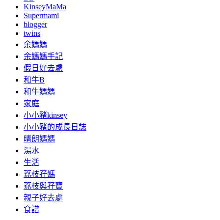
KinseyMaMa
Supermami
blogger
twins
余媽媽
余媽媽手記
假日好去處
和牛B
和牛媽媽
家庭
小小豬kinsey
小小豬的成長日誌
晴朗媽媽
湯水
生活
荔枝孖媽
荔枝與孖寶
親子好去處
食譜