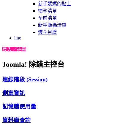
新手媽媽的貼士
懷孕清單
孕前清單
新手媽媽清單
懷孕月曆
line
登入／註冊
Joomla! 除錯主控台
連線階段 (Session)
側寫資訊
記憶體使用量
資料庫查詢