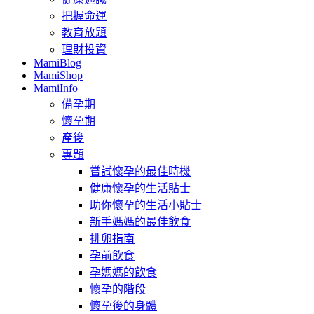
把握命運
教育放題
理財投資
MamiBlog
MamiShop
MamiInfo
備孕期
懷孕期
產後
專題
嘗試懷孕的最佳時機
健康懷孕的生活貼士
助你懷孕的生活小貼士
新手媽媽的最佳飲食
排卵指南
孕前飲食
孕媽媽的飲食
懷孕的階段
懷孕後的身體