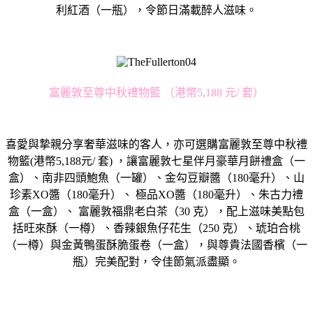
利紅酒（一瓶），令節日滿載醉人滋味。
富麗敦至尊中秋禮物籃 （港幣5,188 元/ 套）
喜愛與摯親分享奢華滋味的客人，亦可選購富麗敦至尊中秋禮
物籃(港幣5,188元/ 套) ，讓富麗敦七星伴月豪華月餅禮盒（一
盒）、南非四頭鮑魚（一罐）、金勾豆瓣醬（180毫升）、山
珍素XO醬（180毫升）、 極品XO醬（180毫升）、朱古力禮
盒（一盒）、 富麗敦福鼎老白茶（30 克），配上滋味美點包
括旺來酥（一樽）、香辣銀魚仔花生（250 克）、琥珀合桃
（一樽）與金黃鴨蛋酥脆蛋卷（一盒），與尊貴法國香檳（一
瓶）完美配對，令佳節氣派盡顯。