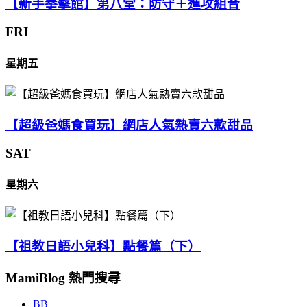
【新手拳擊館】第八堂：防守＋進攻組合
FRI
星期五
【超級爸媽食買玩】網店人氣熱賣六款甜品
SAT
星期六
【祖教日語小兒科】點餐篇（下）
MamiBlog 熱門搜尋
BB