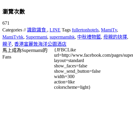
瀏覽次數
671
Categories //
識飲識食
,
LINE
Tags
fullertonhotels
,
MamiTv
,
MamiTvhk
,
Supermami
,
supermamihk
,
中秋禮物籃
,
母親的抉擇
,
親子
,
香港富麗敦海洋公園酒店
{JFBCLike
馬上成為Supermami的
url=http://www.facebook.com/pages/su
Fans
layout=standard
show_faces=false
show_send_button=false
width=300
action=like
colorscheme=light}