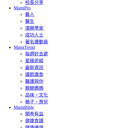
校長分享
MamiPro
藝人
醫生
堪輿學家
成功人士
著名運動員
MamiTrend
每週好去處
星級追縱
最新資訊
識飲識食
醫護與你
靚靚媽媽
品味。文化
親子。育兒
MamiBible
開卷有益
健康食譜
健康通識