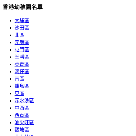
香港幼稚園名單
大埔區
沙田區
北區
元朗區
屯門區
荃灣區
葵青區
灣仔區
南區
離島區
東區
深水涉區
中西區
西貢區
油尖旺區
觀塘區