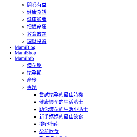
開卷有益
健康食譜
健康通識
把握命運
教育放題
理財投資
MamiBlog
MamiShop
MamiInfo
備孕期
懷孕期
產後
專題
嘗試懷孕的最佳時機
健康懷孕的生活貼士
助你懷孕的生活小貼士
新手媽媽的最佳飲食
排卵指南
孕前飲食