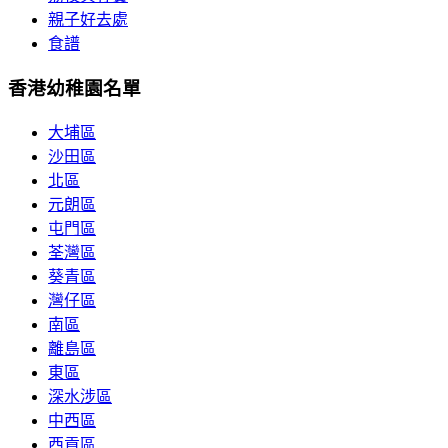
親子好去處
食譜
香港幼稚園名單
大埔區
沙田區
北區
元朗區
屯門區
荃灣區
葵青區
灣仔區
南區
離島區
東區
深水涉區
中西區
西貢區