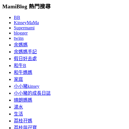
MamiBlog 熱門搜尋
BB
KinseyMaMa
Supermami
blogger
twins
余媽媽
余媽媽手記
假日好去處
和牛B
和牛媽媽
家庭
小小豬kinsey
小小豬的成長日誌
晴朗媽媽
湯水
生活
荔枝孖媽
荔枝與孖寶