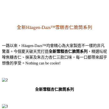
全新
Häagen-Dazs™
雪糕杏仁脆筒系列
一路以來，
Häagen-
Dazs™
均會精心為大家製造不一樣的非凡
驚喜。
今個夏天破天荒打造
全新雪糕杏仁脆筒系列
，
精選呍呢
嗱焦糖杏仁、抹茶及朱古力杏仁三款口味，
每一口都帶來超乎
想像的享受。
Nothing can be cooler!
全新雪糕杏仁脆筒系列