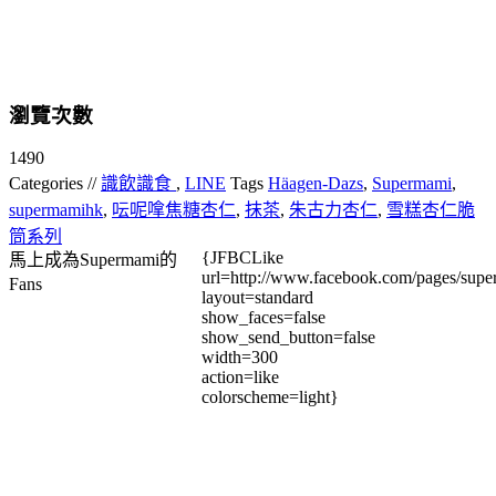
瀏覽次數
1490
Categories //
識飲識食
,
LINE
Tags
Häagen-Dazs
,
Supermami
,
supermamihk
,
呍呢嗱焦糖杏仁
,
抹茶
,
朱古力杏仁
,
雪糕杏仁脆
筒系列
{JFBCLike
馬上成為Supermami的
url=http://www.facebook.com/pages/su
Fans
layout=standard
show_faces=false
show_send_button=false
width=300
action=like
colorscheme=light}