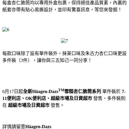
每盒杏仁脆筒均以專用外盒包裹，保持絕佳產品質素，
內裏的
紙套亦帶有貼心易撕設計，並印有驚喜訊息，等您來發掘！
每款口
味除了設有單件裝外，抹茶口味及朱古力杏仁口味更設
多件裝（
3
件
），讓你與三五知己一同分享！
TM
6
月
1
7
日起
全新
Häagen-Dazs
雪糕杏仁脆筒系列
單件裝
於
7-
11
便利店、
OK
便利店、超級市場及日資超市
發售，多件裝則
在
超級市場及日資超市
發售。
詳情請留意
Häagen-Dazs