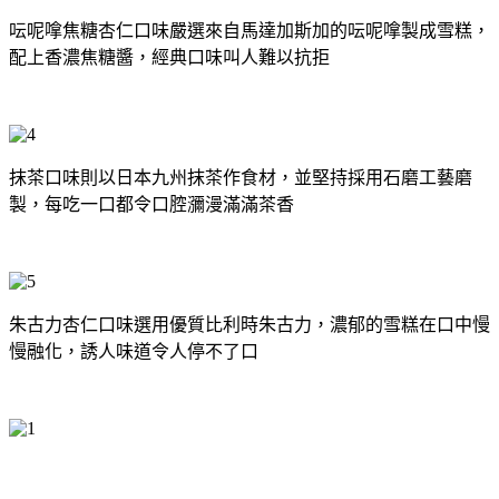
呍呢嗱焦糖杏仁口味
嚴選來自馬達加斯加的呍呢嗱製成雪糕，
配上香濃焦糖醬，經典口味叫人難以抗拒
抹茶口味則以日本九州抹
茶作食材，並堅持採用石磨工藝磨
製，
每吃一口都令口腔瀰漫滿滿茶香
朱古力杏仁口味選用優質比利時
朱古力，濃郁的雪糕在口中慢
慢融化，誘人味道令人停不了口