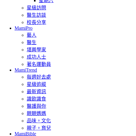
星期六
星級訪問
醫生訪談
校長分享
MamiPro
藝人
醫生
堪輿學家
成功人士
著名運動員
MamiTrend
每週好去處
星級追縱
最新資訊
識飲識食
醫護與你
靚靚媽媽
品味。文化
親子。育兒
MamiBible