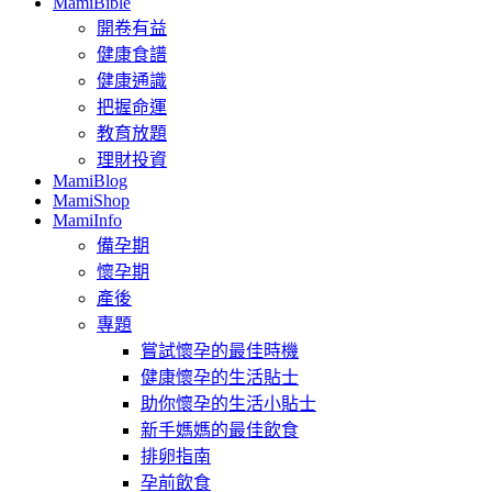
MamiBible
開卷有益
健康食譜
健康通識
把握命運
教育放題
理財投資
MamiBlog
MamiShop
MamiInfo
備孕期
懷孕期
產後
專題
嘗試懷孕的最佳時機
健康懷孕的生活貼士
助你懷孕的生活小貼士
新手媽媽的最佳飲食
排卵指南
孕前飲食