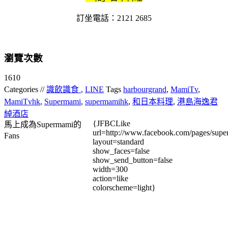
訂坐電話：2121 2685
瀏覽次數
1610
Categories //
識飲識食
,
LINE
Tags
harbourgrand
,
MamiTv
,
MamiTvhk
,
Supermami
,
supermamihk
,
和日本料理
,
港島海逸君
綽酒店
{JFBCLike
馬上成為Supermami的
url=http://www.facebook.com/pages/su
Fans
layout=standard
show_faces=false
show_send_button=false
width=300
action=like
colorscheme=light}