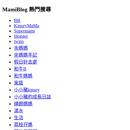
MamiBlog 熱門搜尋
BB
KinseyMaMa
Supermami
blogger
twins
余媽媽
余媽媽手記
假日好去處
和牛B
和牛媽媽
家庭
小小豬kinsey
小小豬的成長日誌
晴朗媽媽
湯水
生活
荔枝孖媽