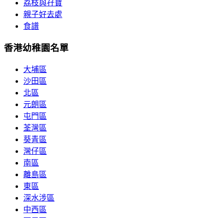
荔枝與孖寶
親子好去處
食譜
香港幼稚園名單
大埔區
沙田區
北區
元朗區
屯門區
荃灣區
葵青區
灣仔區
南區
離島區
東區
深水涉區
中西區