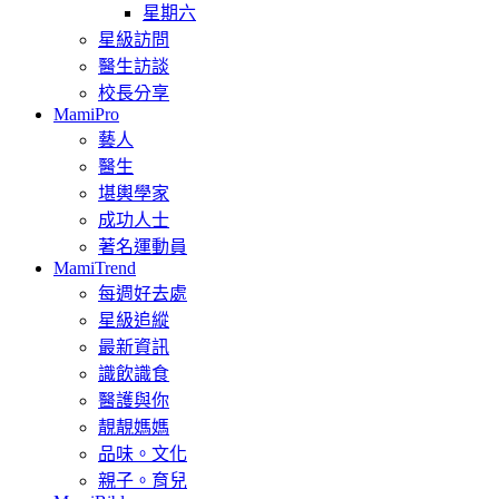
星期六
星級訪問
醫生訪談
校長分享
MamiPro
藝人
醫生
堪輿學家
成功人士
著名運動員
MamiTrend
每週好去處
星級追縱
最新資訊
識飲識食
醫護與你
靚靚媽媽
品味。文化
親子。育兒