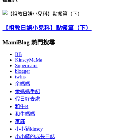
【祖教日語小兒科】點餐篇（下）
MamiBlog 熱門搜尋
BB
KinseyMaMa
Supermami
blogger
twins
余媽媽
余媽媽手記
假日好去處
和牛B
和牛媽媽
家庭
小小豬kinsey
小小豬的成長日誌