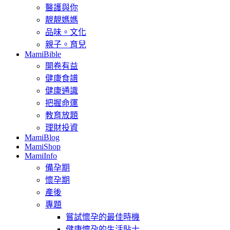
醫護與你
靚靚媽媽
品味。文化
親子。育兒
MamiBible
開卷有益
健康食譜
健康通識
把握命運
教育放題
理財投資
MamiBlog
MamiShop
MamiInfo
備孕期
懷孕期
產後
專題
嘗試懷孕的最佳時機
健康懷孕的生活貼士