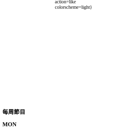
action=like
colorscheme=light}
每周節目
MON