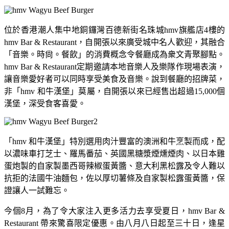
位於香港潮人集中地銅鑼灣百德新街名珠城hmv旗艦店4樓的
hmv Bar & Restaurant，自開張以來廣受城中名人歡迎，其融合
「音樂。時尙。餐飲」的消費概念令餐廳成為衆文青聚腳點。
hmv Bar & Restaurant定期邀請本地音樂人及樂隊作現場表演，
讓音樂愛好者可以同時享受美食及音樂。說到餐廳的招牌菜，
非「hmv 和牛漢堡」莫屬，自開張以來已經售出超過15,000個
漢堡，深受食客喜愛。
「hmv 和牛漢堡」特別選用肉汁豐富的澳洲和牛烹製而成，配
以濃味車打芝士、羅馬番茄、英國黑糖漿煙燻煙肉、以日本雞
蛋炮製的自家製墨西哥辣椒蛋黃醬、意大利黑松露及令人難以
抗拒的法國牛油麵包，佐以厚切薯條及自家製松露蛋黃醬，保
證讓人一試難忘。
今個8月，為了令大家注入更多活力去享受夏日，hmv Bar &
Restaurant 帶來驚喜限定優惠。由八月八日起至三十日，逢星