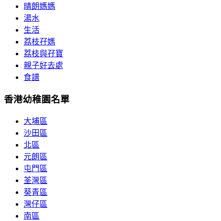
晴朗媽媽
湯水
生活
荔枝孖媽
荔枝與孖寶
親子好去處
食譜
香港幼稚園名單
大埔區
沙田區
北區
元朗區
屯門區
荃灣區
葵青區
灣仔區
南區