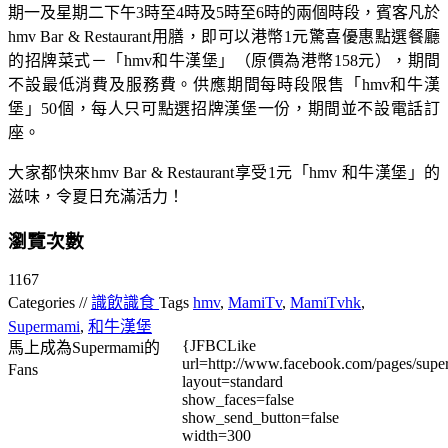
期一及星期二下午3時至4時及5時至6時的兩個時段，賓客凡於
hmv Bar & Restaurant用膳，即可以港幣1元驚喜優惠點選餐廳
的招牌菜式－「hmv和牛漢堡」（原價為港幣158元），期間
不設最低消費及服務費。供應期間每時段限售「hmv和牛漢
堡」50個，每人只可點選招牌漢堡一份，期間並不設電話訂
座。
大家都快來hmv Bar & Restaurant享受1元「hmv 和牛漢堡」的
滋味，令夏日充滿活力！
瀏覽次數
1167
Categories //
識飲識食
Tags
hmv
,
MamiTv
,
MamiTvhk
,
Supermami
,
和牛漢堡
{JFBCLike
馬上成為Supermami的
url=http://www.facebook.com/pages/su
Fans
layout=standard
show_faces=false
show_send_button=false
width=300