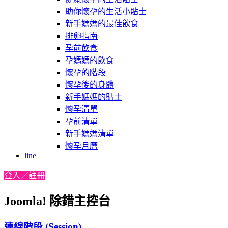
助你懷孕的生活小貼士
新手媽媽的最佳飲食
排卵指南
孕前飲食
孕媽媽的飲食
懷孕的階段
懷孕後的身體
新手媽媽的貼士
懷孕清單
孕前清單
新手媽媽清單
懷孕月曆
line
登入／註冊
Joomla! 除錯主控台
連線階段 (Session)