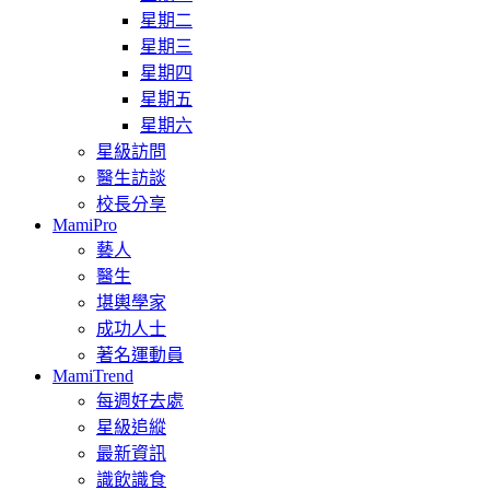
星期二
星期三
星期四
星期五
星期六
星級訪問
醫生訪談
校長分享
MamiPro
藝人
醫生
堪輿學家
成功人士
著名運動員
MamiTrend
每週好去處
星級追縱
最新資訊
識飲識食