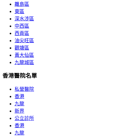
離島區
東區
深水涉區
中西區
西貢區
油尖旺區
觀塘區
黃大仙區
九龍城區
香港醫院名單
私營醫院
香港
九龍
新界
公立診所
香港
九龍