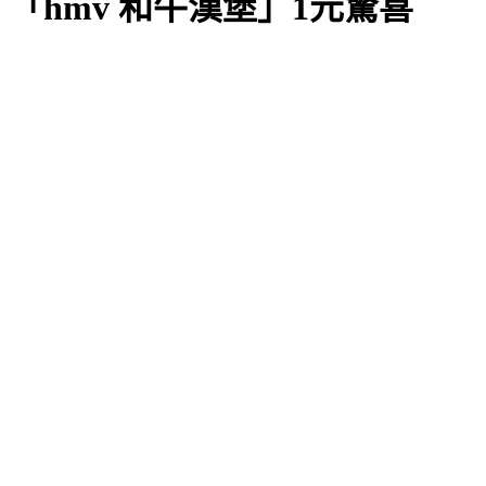
「hmv 和牛漢堡」1元驚喜