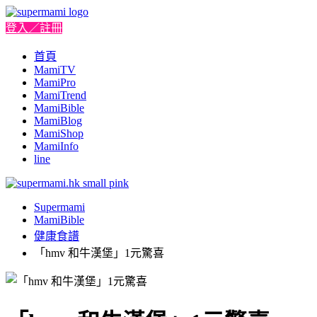
登入／註冊
首頁
MamiTV
MamiPro
MamiTrend
MamiBible
MamiBlog
MamiShop
MamiInfo
line
Supermami
MamiBible
健康食譜
「hmv 和牛漢堡」1元驚喜