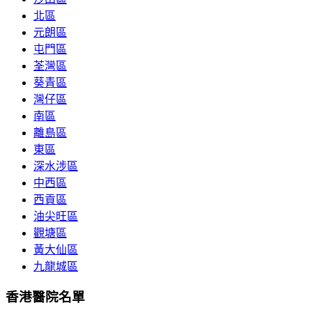
北區
元朗區
屯門區
荃灣區
葵青區
灣仔區
南區
離島區
東區
深水涉區
中西區
西貢區
油尖旺區
觀塘區
黃大仙區
九龍城區
香港醫院名單