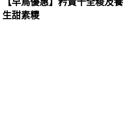
【早鳥優惠】矜貴十全糉及養
生甜素糭