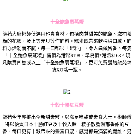
十全鮑魚裹蒸糉
龍苑大廚彬師傅選用矜貴食材，包括肉質甜美的鮑魚、滋補養
顏的花膠，及上等元貝等作餡料。糯米既帶來軟棉棉口感，餡
料亦煙韌而不膩，每一口都很「足料」，令人齒頰留香。每隻
「十全鮑魚裹蒸糉」售價為港幣$198，早鳥價*港幣$168。現
凡購買四隻或以上「十全鮑魚裹蒸糉」，更可免費獲贈龍苑精
裝XO醬一瓶。
十穀十勝紅豆糉
龍苑今年亦推出全新甜素糉，以滿足嗜甜或素食人士。彬師傅
特以優質日本十勝紅豆及十穀入饌，糉子散發濃郁香甜的豆
香，每口更有十穀帶來的豐富口感，感覺都是滿滿的纖維。另