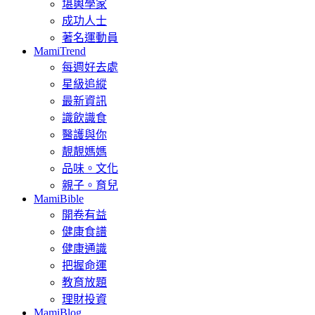
堪輿學家
成功人士
著名運動員
MamiTrend
每週好去處
星級追縱
最新資訊
識飲識食
醫護與你
靚靚媽媽
品味。文化
親子。育兒
MamiBible
開卷有益
健康食譜
健康通識
把握命運
教育放題
理財投資
MamiBlog