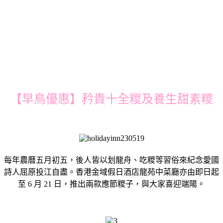
【早鳥優惠】矜貴十全糉及養生甜素糭
每年農曆五月初五，後人皆以划龍舟、吃糉等習俗來紀念愛國
詩人屈原投江自盡。香港金域假日酒店龍苑中菜廳亦由即日起
至 6 月 21 日，推出兩款應節糉子，與大家喜迎端陽。