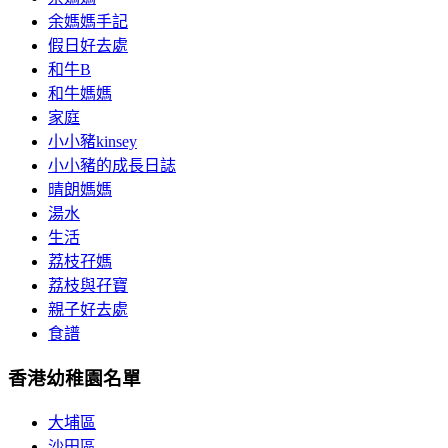
余媽媽手記
假日好去處
和牛B
和牛媽媽
家庭
小小豬kinsey
小小豬的成長日誌
晴朗媽媽
湯水
生活
荔枝孖媽
荔枝與孖寶
親子好去處
食譜
香港幼稚園名單
大埔區
沙田區