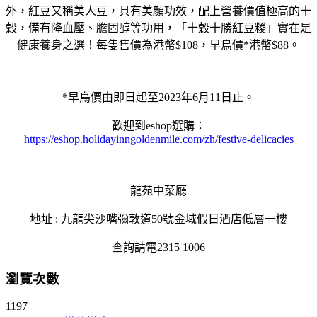
外，紅豆又稱美人豆，具有美顏功效，配上營養價值極高的十
穀，備有降血壓、膽固醇等功用，「十穀十勝紅豆糉」實在是
健康養身之選！每隻售價為港幣$108，早鳥價*港幣$88。
*早鳥價由即日起至2023年6月11日止。
歡迎到eshop選購：
https://eshop.holidayinngoldenmile.com/zh/festive-delicacies
龍苑中菜廳
地址 : 九龍尖沙嘴彌敦道50號金域假日酒店低層一樓
查詢請電2315 1006
瀏覽次數
1197