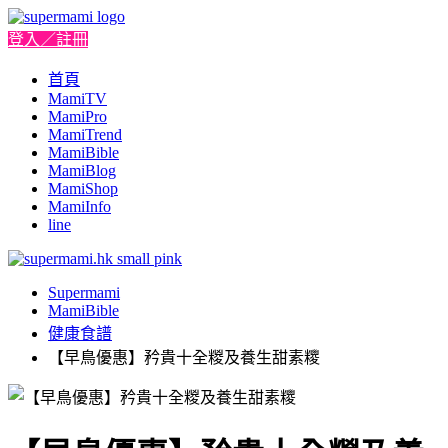
登入／註冊
首頁
MamiTV
MamiPro
MamiTrend
MamiBible
MamiBlog
MamiShop
MamiInfo
line
Supermami
MamiBible
健康食譜
【早鳥優惠】矜貴十全糉及養生甜素糭