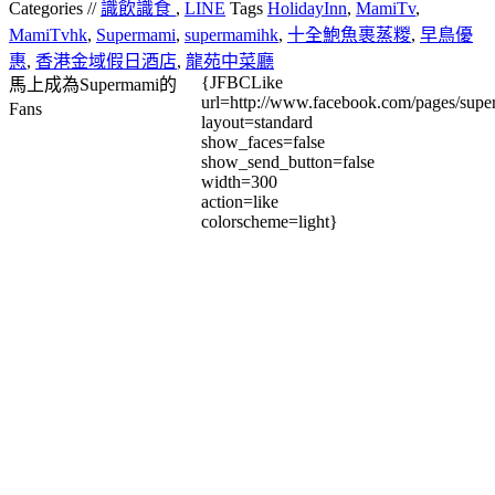
Categories //
識飲識食
,
LINE
Tags
HolidayInn
,
MamiTv
,
MamiTvhk
,
Supermami
,
supermamihk
,
十全鮑魚裹蒸糉
,
早鳥優
惠
,
香港金域假日酒店
,
龍苑中菜廳
{JFBCLike
馬上成為Supermami的
url=http://www.facebook.com/pages/su
Fans
layout=standard
show_faces=false
show_send_button=false
width=300
action=like
colorscheme=light}