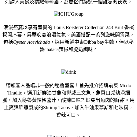
列誘人美食及精緻葡萄酒，
為愛侶們締造一個難忘的夜晚。
浪漫盛宴以享有盛譽的 Louis Roederer Collection 243 Brut 香檳
揭開序幕，昇華晚宴浪漫氣氛。美酒搭配一系列滋味開胃菜，
包括
Oyster Acevichada
，採用新鮮中東Dibba bay生蠔，伴以秘
魯chalaca辣椒和虎奶調味。
帶領客人品嚐非一般的秘魯盛宴！首先推介招牌前菜 Mixto
Tiradito，選用新鮮油甘魚和挪威三文魚，
魚質口感幼滑細
膩，加入秘魯黃辣椒醬汁，
酸辣口味巧妙突出魚肉的鮮甜。用
上爽彈鮮蝦製成的Shrimp Tacos，加入牛油果慕斯和七味粉，
香辣可口。