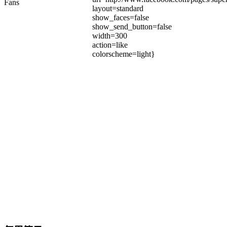
Fans
layout=standard
show_faces=false
show_send_button=false
width=300
action=like
colorscheme=light}