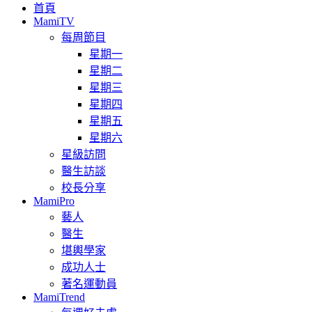
首頁
MamiTV
每周節目
星期一
星期二
星期三
星期四
星期五
星期六
星級訪問
醫生訪談
校長分享
MamiPro
藝人
醫生
堪輿學家
成功人士
著名運動員
MamiTrend