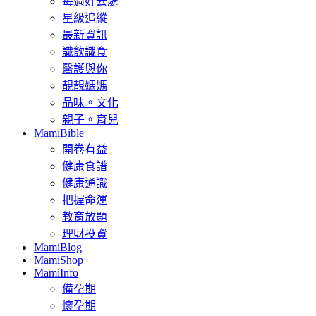
每週好去處
星級追縱
最新資訊
識飲識食
醫護與你
靚靚媽媽
品味。文化
親子。育兒
MamiBible
開卷有益
健康食譜
健康通識
把握命運
教育放題
理財投資
MamiBlog
MamiShop
MamiInfo
備孕期
懷孕期