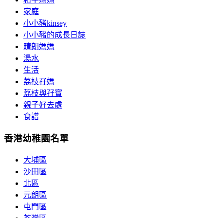
家庭
小小豬kinsey
小小豬的成長日誌
晴朗媽媽
湯水
生活
荔枝孖媽
荔枝與孖寶
親子好去處
食譜
香港幼稚園名單
大埔區
沙田區
北區
元朗區
屯門區