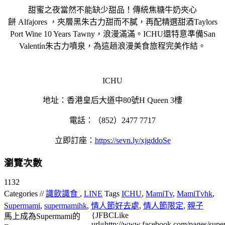
甜蜜之夜當然不能缺少甜品！傳統焦糖牛奶夾心
餅 Alfajores ，夾層黑朱古力甜而不膩，再配精選甜酒Taylors
Port Wine 10 Years Tawny，浪漫滿滿。ICHU還特意準備San
Valentín朱古力噴泉，為這趟浪漫美食旅程完美作結。
ICHU
地址：香港皇后大道中80號H Queen 3樓
電話：（852）2477 7717
立即
訂座：
https://sevn.ly/xjgddoSe
瀏覽次數
1132
Categories //
識飲識食
,
LINE
Tags
ICHU
,
MamiTv
,
MamiTvhk
,
Supermami
,
supermamihk
,
情人節好去處
,
情人節限定
,
親子
{JFBCLike
馬上成為Supermami的
url=http://www.facebook.com/pages/su