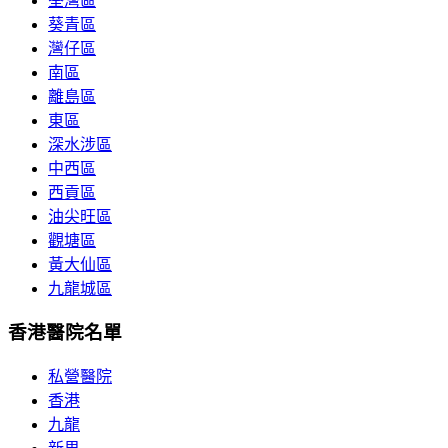
荃灣區
葵青區
灣仔區
南區
離島區
東區
深水涉區
中西區
西貢區
油尖旺區
觀塘區
黃大仙區
九龍城區
香港醫院名單
私營醫院
香港
九龍