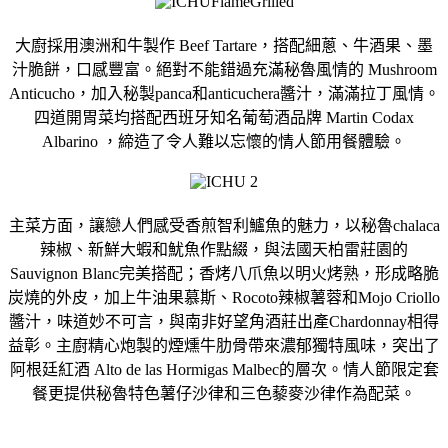
大廚採用澳洲和牛製作 Beef Tartare，搭配細蔥、牛酒果、墨
汁脆餅，口感豐富。
絕對不能錯過充滿秘魯風情的 Mushroom
Anticucho，加入秘製panca和anticucher
a醬汁，滿滿拉丁風情。
四道開胃菜均搭配西班牙知名葡萄酒品牌 Martin Codax
Albarino ，締造了令人難以忘懷的情人節用餐體驗。
主菜方面，讓戀人們感受香煎智利鱸魚的魅力，
以秘魯chalaca
辣椒、新鮮大蝦和魷魚作點綴，
與法國天柏雷莊園的
Sauvignon Blanc完美搭配；香烤八爪魚以明火烤熟，
形成略脆
炭燒的外皮，加上牛油果慕斯、Rocoto辣椒薯蓉和M
ojo Criollo
醬汁，味道妙不可言，與南非好望角酒莊出產Cha
rdonnay相得
益彰。主廚精心炮製的煙燻牛肋骨帶來濃郁獨特
風味，突出了
阿根廷紅酒 Alto de las Hormigas Malbec的層次。
情人節限定套
餐更提供秘魯特色薯仔沙律和三色藜麥沙律作為配菜。