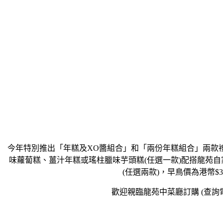
今年特別推出「年糕及XO醬組合」和「兩份年糕組合」兩款禮盒
味蘿蔔糕、薑汁年糕或瑤柱臘味芋頭糕(任選一款)配搭龍苑自家
(任選兩款)，早鳥價為港幣$3
歡迎親臨龍苑中菜廳訂購 (查詢電話：2