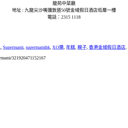
龍苑中菜廳
地址 : 九龍尖沙嘴彌敦道50號金域假日酒店低層一樓
電話：2315 1118
k
,
Supermami
,
supermamihk
,
XO醬
,
年糕
,
親子
,
香港金域假日酒店
,
permami/321920471152167