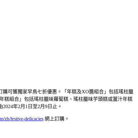
op訂購可獲獨家早鳥七折優惠。「年糕及XO醬組合」包括瑤柱臘
「兩份年糕組合」包括瑤柱臘味蘿蔔糕、瑤柱臘味芋頭糕或薑汁年糕
2024年2月1日至2月9日止。
m/zh/festive-delicacies
網上訂購。