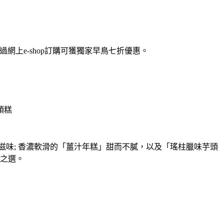
上e-shop訂購可獲獨家早鳥七折優惠。
頭糕
味; 香濃軟滑的「薑汁年糕」甜而不膩，以及「瑤柱臘味芋頭
之選。