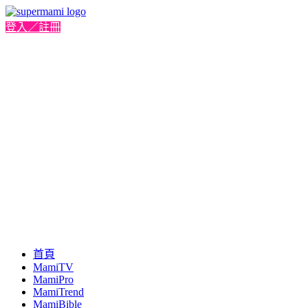
登入／註冊
首頁
MamiTV
MamiPro
MamiTrend
MamiBible