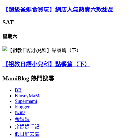
【超級爸媽食買玩】網店人氣熱賣六款甜品
SAT
星期六
【祖教日語小兒科】點餐篇（下）
MamiBlog 熱門搜尋
BB
KinseyMaMa
Supermami
blogger
twins
余媽媽
余媽媽手記
假日好去處