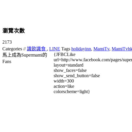
瀏覽次數
2173
Categories //
識飲識食
,
LINE
Tags
holidayinn
,
MamiTv
,
MamiTvh
{JFBCLike
馬上成為Supermami的
url=http://www.facebook.com/pages/su
Fans
layout=standard
show_faces=false
show_send_button=false
width=300
action=like
colorscheme=light}