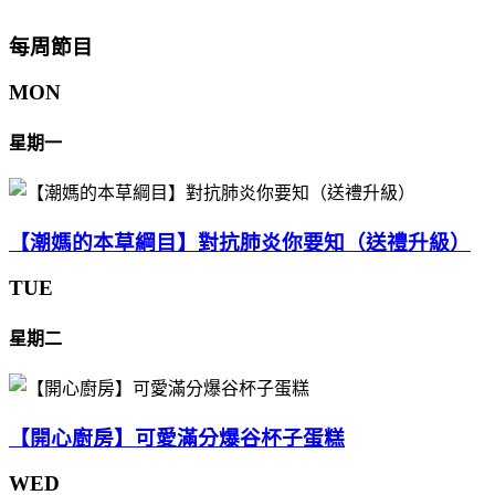
每周節目
MON
星期一
【潮媽的本草綱目】對抗肺炎你要知（送禮升級）
TUE
星期二
【開心廚房】可愛滿分爆谷杯子蛋糕
WED