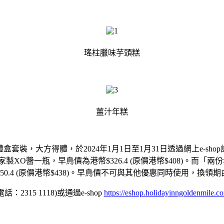
瑤柱臘味芋頭糕
薑汁年糕
套裝，大方得體，於2024年1月1日至1月31日透過網上e-sh
製XO醬一瓶，早鳥價為港幣$326.4 (原價港幣$408)。而
50.4 (原價港幣$438)。早鳥價不可與其他優惠同時使用，換領期由
315 1118)或通過e-shop
https://eshop.holidayinngoldenmile.co