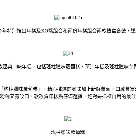
年特別推出年糕及XO醬組合和兩份年糕組合兩款禮盒套裝，透過網
款
經典口味年糕，包括瑤柱臘味蘿蔔糕、薑汁年糕及瑤柱臘味芋
「瑤柱臘味蘿蔔糕」，精心挑選的臘味加上新鮮蘿蔔，口感豐富滋
粉糯又有咬口，款款賀年糕點任您選擇，絕對是送禮自用的最佳
瑤柱臘味蘿蔔糕