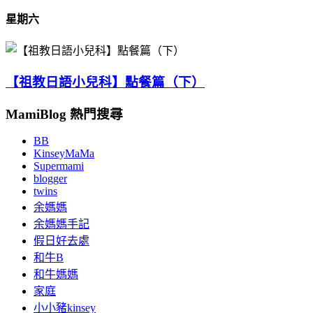
星期六
【祖教日語小兒科】點餐篇（下）
MamiBlog 熱門搜尋
BB
KinseyMaMa
Supermami
blogger
twins
余媽媽
余媽媽手記
假日好去處
和牛B
和牛媽媽
家庭
小小豬kinsey