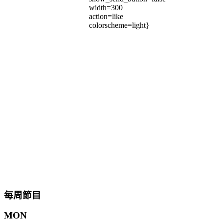
width=300
action=like
colorscheme=light}
每周節目
MON