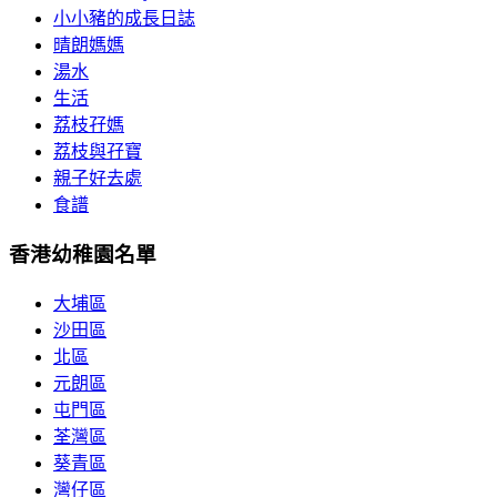
小小豬的成長日誌
晴朗媽媽
湯水
生活
荔枝孖媽
荔枝與孖寶
親子好去處
食譜
香港幼稚園名單
大埔區
沙田區
北區
元朗區
屯門區
荃灣區
葵青區
灣仔區