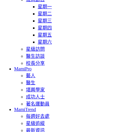
星期一
星期二
星期三
星期四
星期五
星期六
星級訪問
醫生訪談
校長分享
MamiPro
藝人
醫生
堪輿學家
成功人士
著名運動員
MamiTrend
每週好去處
星級追縱
最新資訊