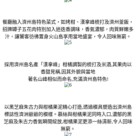
餐廳融入濟州島特色菜式，如烤柑、漢拿峰梳打及濟州釜飯，
招牌罈子五花肉特別加入迷迭香調味，香氣濃郁，肉質鮮嫩多
汁，讓饕客彷彿置身火山島享用當地盛宴，令人回味無窮。
採用濟州島名產「漢拿峰」柑橘調製的梳打及米酒,其果肉以
香甜見稱,因其外貌與當地
著名山峰相似而命名,充滿濟州島特色!
以黑芝麻朱古力與柑橘果泥精心打造,透過模具塑造出濟州島
標誌性濟洲爺爺的模樣。慕絲與柑橘果泥同時入口,濃郁的黑
芝麻及朱古力香氣瞬間綻放,柑橘果泥更添一絲清新,令人回味
無窮。