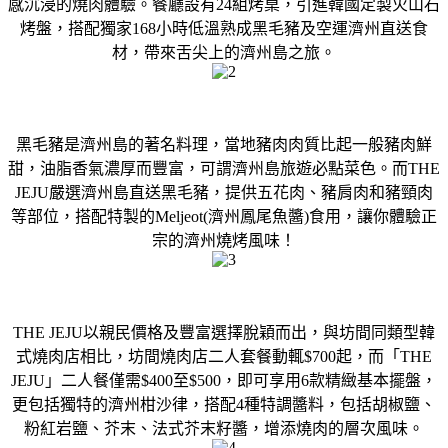
感沉浸的燒肉體驗。餐廳設有24組烤桌，引進韓國定製火山石
烤盤，搭配獨家168小時低溫熟成黑毛豬及空運濟州直送食
材，帶來舌尖上的濟州島之旅。
黑毛豬是濟州島的著名料理，當地豬肉肉質比起一般豬肉鮮
甜，油脂香氣濃厚而豐富，可謂濟州島旅遊必點菜色。而THE
JEJU嚴選濟州島直送黑毛豬，提供五花肉、豬肩肉和豬頸肉
等部位，搭配特製的Meljeot(濟州鳳尾魚醬)食用，讓你體驗正
宗的濟州燒烤風味！
THE JEJU以親民價格及豐富選擇脫穎而出，與坊間同類型韓
式燒肉店相比，坊間燒肉店二人套餐動輒$700起，而「THE
JEJU」二人餐僅需$400至$500，即可享用6款精緻基本擺盤，
更包括獨特的濟州柑沙律，搭配4種特調醬料，包括胡椒鹽、
粉紅岩鹽、芥末、法式芥末籽醬，增添燒肉的層次風味。