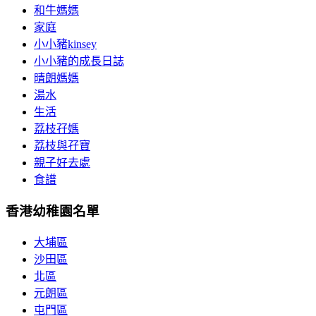
和牛媽媽
家庭
小小豬kinsey
小小豬的成長日誌
晴朗媽媽
湯水
生活
荔枝孖媽
荔枝與孖寶
親子好去處
食譜
香港幼稚園名單
大埔區
沙田區
北區
元朗區
屯門區