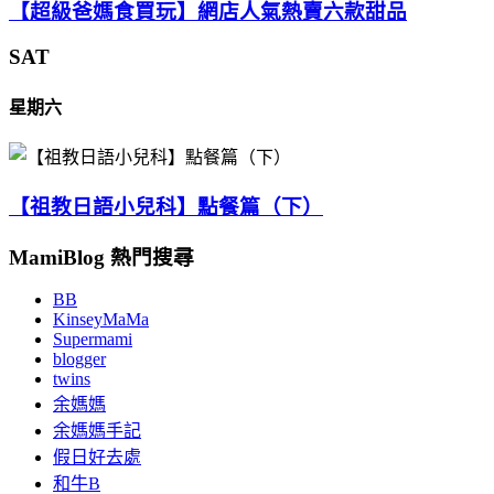
【超級爸媽食買玩】網店人氣熱賣六款甜品
SAT
星期六
【祖教日語小兒科】點餐篇（下）
MamiBlog 熱門搜尋
BB
KinseyMaMa
Supermami
blogger
twins
余媽媽
余媽媽手記
假日好去處
和牛B