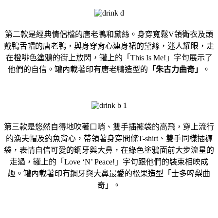
第二款是經典情侶檔的唐老鴨和黛絲。身穿寬鬆V領衛衣及頭
戴鴨舌帽的唐老鴨，與身穿背心連身裙的黛絲，迷人耀眼，走
在橙啡色塗鴉的街上放閃，罐上的「This Is Me!」字句展示了
他們的自信。罐內載著印有唐老鴨造型的
「朱古力曲奇」
。
第三款是悠然自得地吹著口哨、雙手插褲袋的高飛，穿上流行
的漁夫帽及釣魚背心，帶領著身穿間條T-shirt、雙手同樣插褲
袋，表情自信可愛的鋼牙與大鼻，在綠色塗鴉面前大步流星的
走過，罐上的「Love ‘N’ Peace!」字句跟他們的裝束相映成
趣。罐內載著印有鋼牙與大鼻最愛的松果造型「士多啤梨曲
奇」。