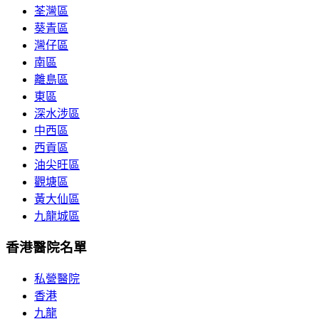
荃灣區
葵青區
灣仔區
南區
離島區
東區
深水涉區
中西區
西貢區
油尖旺區
觀塘區
黃大仙區
九龍城區
香港醫院名單
私營醫院
香港
九龍