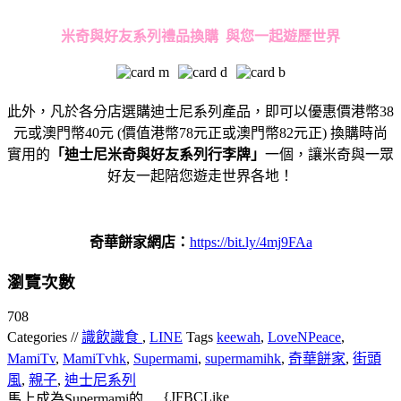
米奇與好友系列禮品換購
與您一起遊歷世界
此外，凡於各分店選購迪士尼系列產品，即可以優惠價港幣38
元或澳門幣40元 (價值港幣78元正或澳門幣82元正) 換購時尚
實用的
「迪士尼米奇與好友系列行李牌」
一個，讓米奇與一眾
好友一起陪您遊走世界各地！
奇華餅家
網店：
https://bit.ly/4mj9FAa
瀏覽次數
708
Categories //
識飲識食
,
LINE
Tags
keewah
,
LoveNPeace
,
MamiTv
,
MamiTvhk
,
Supermami
,
supermamihk
,
奇華餅家
,
街頭
風
,
親子
,
迪士尼系列
{JFBCLike
馬上成為Supermami的