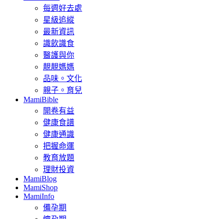
每週好去處
星級追縱
最新資訊
識飲識食
醫護與你
靚靚媽媽
品味。文化
親子。育兒
MamiBible
開卷有益
健康食譜
健康通識
把握命運
教育放題
理財投資
MamiBlog
MamiShop
MamiInfo
備孕期