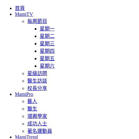
首頁
MamiTV
每周節目
星期一
星期二
星期三
星期四
星期五
星期六
星級訪問
醫生訪談
校長分享
MamiPro
藝人
醫生
堪輿學家
成功人士
著名運動員
MamiTrend