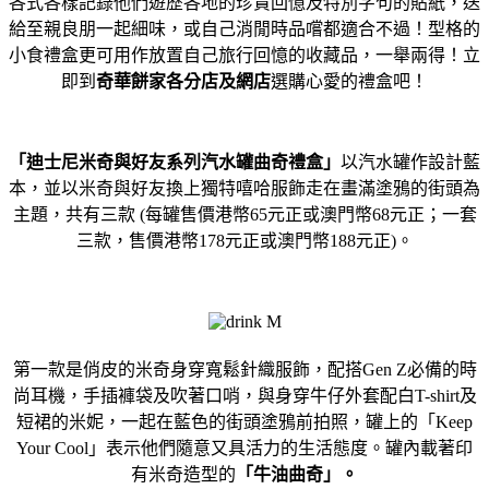
各式各樣記錄他們遊歷各地的珍貴回憶及特別字句的貼紙，送
給至親良朋一起細味，或自己消閒時品嚐都適合不過！型格的
小食禮盒更可用作放置自己旅行回憶的收藏品，一舉兩得！立
即到
奇華餅家各分店及網店
選購心愛的禮盒吧！
「迪士尼米奇與好友系列汽水罐曲奇禮盒」
以汽水罐作設計藍
本，並以米奇與好友換上獨特嘻哈服飾走在畫滿塗鴉的街頭為
主題，共有三款 (每罐售價港幣65元正或澳門幣68元正；一套
三款，售價港幣178元正或澳門幣188元正)。
第一款是俏皮的米奇身穿寬鬆針織服飾，配搭Gen Z必備的時
尚耳機，手插褲袋及吹著口哨，與身穿牛仔外套配白T-shirt及
短裙的米妮，一起在藍色的街頭塗鴉前拍照，罐上的「Keep
Your Cool」表示他們隨意又具活力的生活態度。罐內載著印
有米奇造型的
「牛油曲奇」。