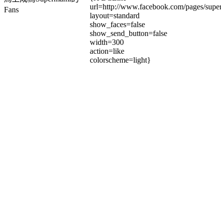
url=http://www.facebook.com/pages/su
Fans
layout=standard
show_faces=false
show_send_button=false
width=300
action=like
colorscheme=light}