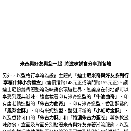
米奇與好友與您一起
將滋味餅食分享到各地
另外，以型格行李箱為設計主題的
「迪士尼米奇與好友系列行
李箱什錦小食禮盒」
(售價港幣148元正或澳門幣155元正)。讓
迪士尼粉絲帶著整箱滋味餅食環遊世界，無論身在何地都可以
享受到經典滋味。禮盒載著印有米奇造型的
「牛油曲奇」
、印
有唐老鴨造型的
「朱古力曲奇」
、印有米奇造型、香甜酥鬆的
「鳳梨金酥」
、印有米妮造型、酸甜清新的
「小紅莓金酥」
，
以及香醇可口的
「朱古力酥」
和
「特濃朱古力蛋卷」
等多款滋
味餅食，盒面及背面分別貼著米奇與好友穿著潮流服飾，以及