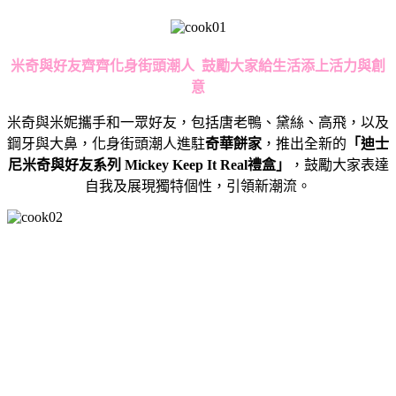
米奇與好友齊齊化身街頭潮人
鼓勵大家給生活添上活力與創
意
米奇與米妮攜手和一眾好友，包括唐老鴨、黛絲、高飛，以及
鋼牙與大鼻，化身街頭潮人進駐
奇華餅家
，推出全新的
「迪士
尼米奇與好友系列
Mickey Keep It Real
禮盒」
，鼓勵大家表達
自我及展現獨特個性，引領新潮流。