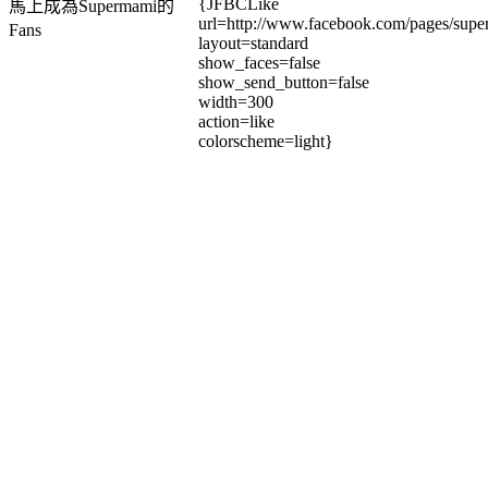
{JFBCLike
馬上成為Supermami的
url=http://www.facebook.com/pages/su
Fans
layout=standard
show_faces=false
show_send_button=false
width=300
action=like
colorscheme=light}