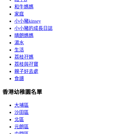
和牛媽媽
家庭
小小豬kinsey
小小豬的成長日誌
晴朗媽媽
湯水
生活
荔枝孖媽
荔枝與孖寶
親子好去處
食譜
香港幼稚園名單
大埔區
沙田區
北區
元朗區
屯門區