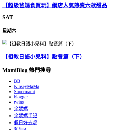
【超級爸媽食買玩】網店人氣熱賣六款甜品
SAT
星期六
【祖教日語小兒科】點餐篇（下）
MamiBlog 熱門搜尋
BB
KinseyMaMa
Supermami
blogger
twins
余媽媽
余媽媽手記
假日好去處
和牛B