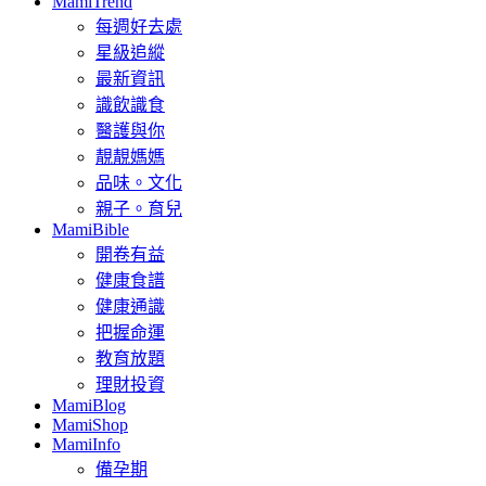
MamiTrend
每週好去處
星級追縱
最新資訊
識飲識食
醫護與你
靚靚媽媽
品味。文化
親子。育兒
MamiBible
開卷有益
健康食譜
健康通識
把握命運
教育放題
理財投資
MamiBlog
MamiShop
MamiInfo
備孕期