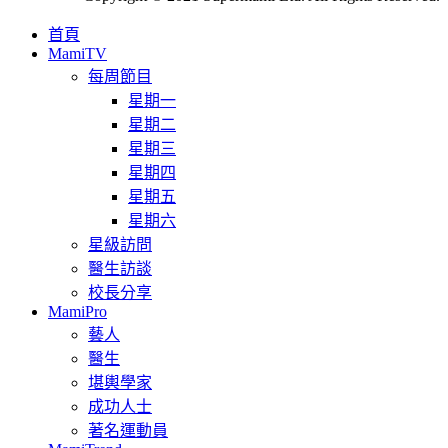
首頁
MamiTV
每周節目
星期一
星期二
星期三
星期四
星期五
星期六
星級訪問
醫生訪談
校長分享
MamiPro
藝人
醫生
堪輿學家
成功人士
著名運動員