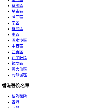
荃灣區
葵青區
灣仔區
南區
離島區
東區
深水涉區
中西區
西貢區
油尖旺區
觀塘區
黃大仙區
九龍城區
香港醫院名單
私營醫院
香港
九龍