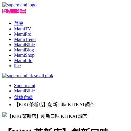
登入／註冊
首頁
MamiTV
MamiPro
MamiTrend
MamiBible
MamiBlog
MamiShop
MamiInfo
line
Supermami
MamiBible
健康食譜
【KiKi 茶新店】創新口味 KITKAT調茶