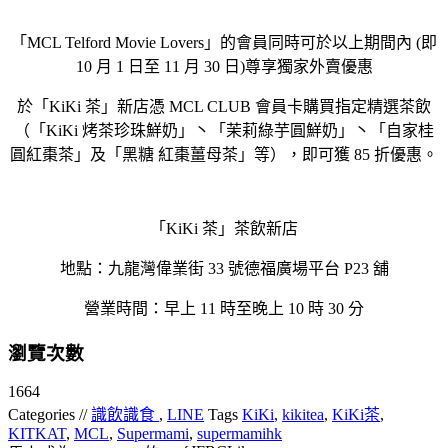
「MCL Telford Movie Lovers」的會員同時可於以上期間內 (即
10 月 1 日至 11 月 30 日)尊享獨家外賣優惠
於「KiKi 茶」新店憑 MCL CLUB 會員卡購買指定精選茶飲
（「KiKi 烤茶珍珠鮮奶」丶「茉莉綠芋圓鮮奶」丶「自家桂
圓紅棗茶」及「黑糖 紅棗薑母茶」等），即可獲 85 折優惠。
「KiKi 茶」茶飲新店
地點：九龍灣偉業街 33 號德福廣場平台 P23 舖
營業時間：早上 11 時至晚上 10 時 30 分
瀏覽次數
1664
Categories //
識飲識食
,
LINE
Tags
KiKi
,
kikitea
,
KiKi茶
,
KITKAT
,
MCL
,
Supermami
,
supermamihk