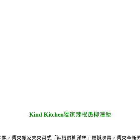
Kind Kitchen
獨家辣根愚柳漢堡
n Reach」為主題，帶來獨家未來菜式「辣根愚柳漢堡」震撼味蕾，帶來全