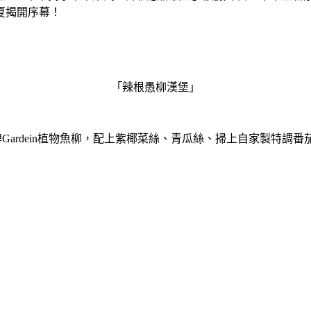
夏揭開序幕！
「辣根愚柳漢堡」
品牌Gardein植物魚柳，配上紫椰菜絲、青瓜絲、掃上自家製特調