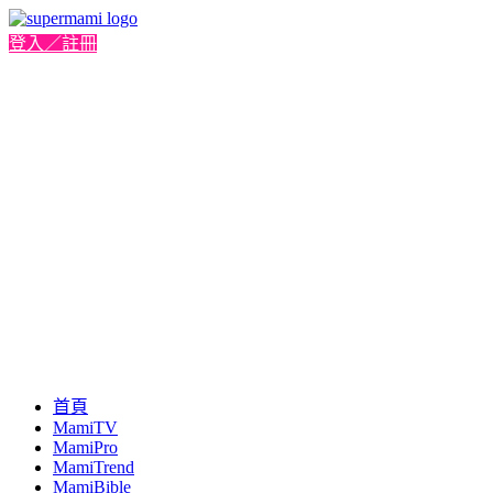
登入／註冊
首頁
MamiTV
MamiPro
MamiTrend
MamiBible