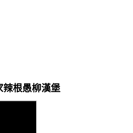
n獨家辣根愚柳漢堡