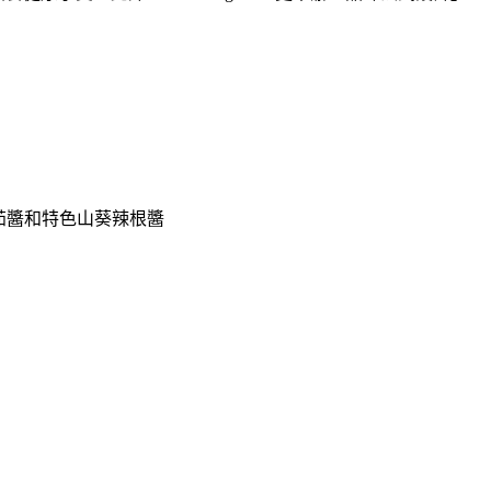
番茄醬和特色山葵辣根醬