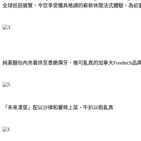
全球巡迴展覽，令您享受獨具格調的嶄新休閒法式體驗，為初
純素麵包內夾着烘至香脆彈牙、幾可亂真的加拿大Foodtech
「未來漢堡」配以沙律和薯條上菜，牛扒以假亂真