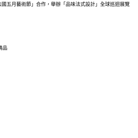
h」主題，特別與「法國五月藝術節」合作，舉辦「品味法式設計」全球巡迴展覽
精品