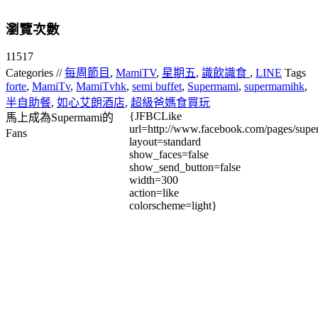
瀏覽次數
11517
Categories //
每周節目
,
MamiTV
,
星期五
,
識飲識食
,
LINE
Tags
forte
,
MamiTv
,
MamiTvhk
,
semi buffet
,
Supermami
,
supermamihk
,
半自助餐
,
如心艾朗酒店
,
超級爸媽食買玩
{JFBCLike
馬上成為Supermami的
url=http://www.facebook.com/pages/su
Fans
layout=standard
show_faces=false
show_send_button=false
width=300
action=like
colorscheme=light}