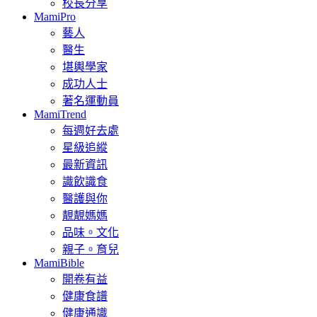
校長分享
MamiPro
藝人
醫生
堪輿學家
成功人士
著名運動員
MamiTrend
每週好去處
星級追縱
最新資訊
識飲識食
醫護與你
靚靚媽媽
品味。文化
親子。育兒
MamiBible
開卷有益
健康食譜
健康通識