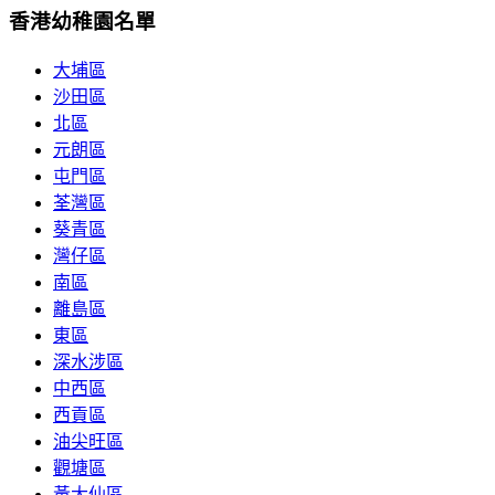
香港幼稚園名單
大埔區
沙田區
北區
元朗區
屯門區
荃灣區
葵青區
灣仔區
南區
離島區
東區
深水涉區
中西區
西貢區
油尖旺區
觀塘區
黃大仙區