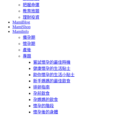
把握命運
教育放題
理財投資
MamiBlog
MamiShop
MamiInfo
備孕期
懷孕期
產後
專題
嘗試懷孕的最佳時機
健康懷孕的生活貼士
助你懷孕的生活小貼士
新手媽媽的最佳飲食
排卵指南
孕前飲食
孕媽媽的飲食
懷孕的階段
懷孕後的身體