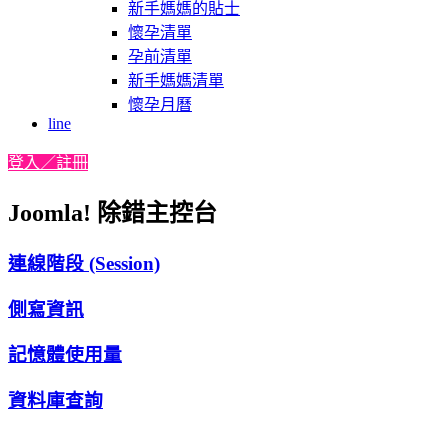
新手媽媽的貼士
懷孕清單
孕前清單
新手媽媽清單
懷孕月曆
line
登入／註冊
Joomla! 除錯主控台
連線階段 (Session)
側寫資訊
記憶體使用量
資料庫查詢