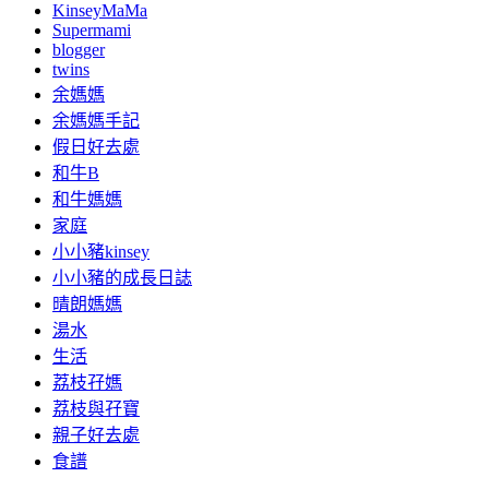
KinseyMaMa
Supermami
blogger
twins
余媽媽
余媽媽手記
假日好去處
和牛B
和牛媽媽
家庭
小小豬kinsey
小小豬的成長日誌
晴朗媽媽
湯水
生活
荔枝孖媽
荔枝與孖寶
親子好去處
食譜