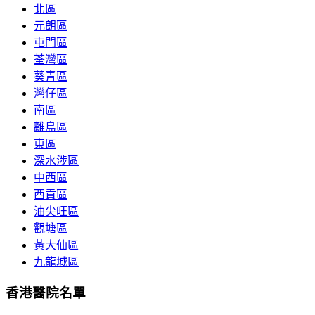
北區
元朗區
屯門區
荃灣區
葵青區
灣仔區
南區
離島區
東區
深水涉區
中西區
西貢區
油尖旺區
觀塘區
黃大仙區
九龍城區
香港醫院名單