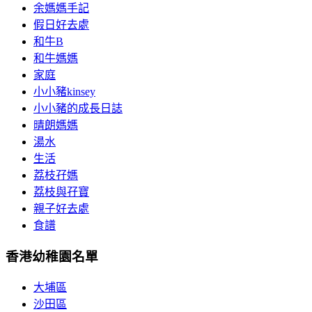
余媽媽手記
假日好去處
和牛B
和牛媽媽
家庭
小小豬kinsey
小小豬的成長日誌
晴朗媽媽
湯水
生活
荔枝孖媽
荔枝與孖寶
親子好去處
食譜
香港幼稚園名單
大埔區
沙田區