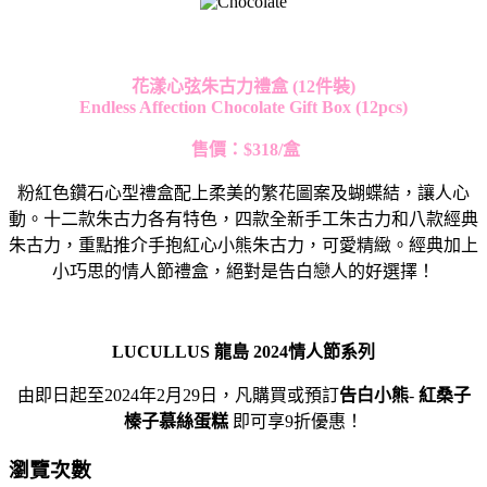
花漾心弦朱古力禮盒
(12
件裝
)
Endless Affection Chocolate Gift Box (12pcs)
售價：
$318/
盒
粉紅色鑽石心型禮盒配上柔美的繁花圖案及蝴蝶結，讓人心
動。十二款朱古力各有特色，四款全新手工朱古力和八款經典
朱古力，重點推介手抱紅心小熊朱古力，可愛精緻。經典加上
小巧思的情人節禮盒，絕對是告白戀人的好選擇！
LUCULLUS
龍島
2024
情人節系列
由即日起至
2024
年
2
月
29
日，凡購買或預訂
告白小熊
-
紅桑子
榛子慕絲蛋糕
即可享
9
折優惠！
瀏覽次數