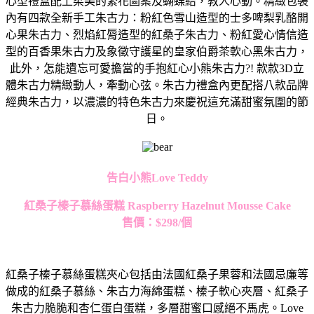
心型禮盒配上柔美的繁花圖案及蝴蝶結，教人心動。精緻包裝
內有四款全新手工朱古力：粉紅色雪山造型的士多啤梨乳酪開
心果朱古力、烈焰紅脣造型的紅桑子朱古力、粉紅愛心情信造
型的百香果朱古力及象徵守護星的皇家伯爵茶軟心黑朱古力，
此外，怎能遺忘可愛擔當的手抱紅心小熊朱古力?! 款款3D立
體朱古力精緻動人，牽動心弦。朱古力禮盒內更配搭八款品牌
經典朱古力，以濃濃的特色朱古力來慶祝這充滿甜蜜氛圍的節
日。
告白小熊
Love Teddy
紅桑子榛子慕絲蛋糕
Raspberry Hazelnut Mousse Cake
售價：
$298/個
紅桑子榛子慕絲蛋糕夾心包括由法國紅桑子果蓉和法國忌廉等
做成的紅桑子慕絲、朱古力海綿蛋糕、榛子軟心夾層、紅桑子
朱古力脆脆和杏仁蛋白蛋糕，多層甜蜜口感絕不馬虎。Love