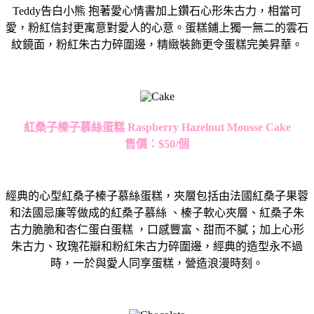
Teddy告白小熊 抱著愛心情書加上鑽石心形朱古力，相當可
愛，粉紅信封更寓意對愛人的心意。蛋糕鋪上獨一無二的雲石
紋鏡面，粉紅朱古力碎圍邊，精緻裝飾更令蛋糕完美昇華。
紅桑子榛子慕絲蛋糕
Raspberry Hazelnut Mousse Cake
售價：
$50/個
經典的心型紅桑子榛子慕絲蛋糕，夾層包括由法國紅桑子果蓉
和法國忌廉等做成的紅桑子慕絲 、榛子軟心夾層、紅桑子朱
古力脆脆和杏仁蛋白蛋糕 ，口感豐富、甜而不膩；加上心形
朱古力、玫瑰花瓣和粉紅朱古力碎圍邊，經典的造型永不過
時，一於與愛人同享蛋糕，營造浪漫時刻。