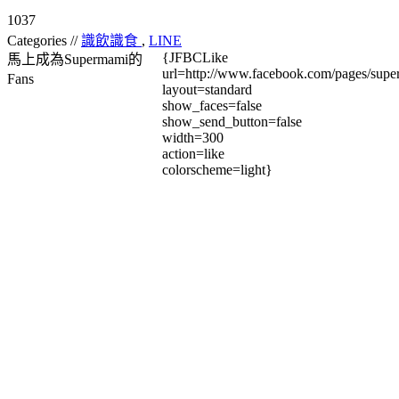
1037
Categories //
識飲識食
,
LINE
{JFBCLike
馬上成為Supermami的
url=http://www.facebook.com/pages/su
Fans
layout=standard
show_faces=false
show_send_button=false
width=300
action=like
colorscheme=light}