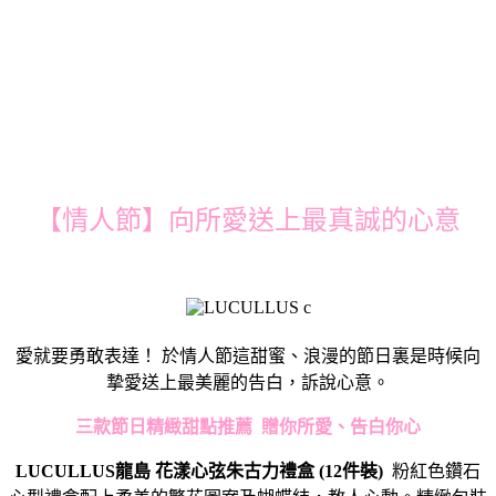
【情人節】向所愛送上最真誠的心意
愛就要勇敢表達！ 於情人節這甜蜜、浪漫的節日裏是時候向
摯愛送上最美麗的告白，訴說心意。
三款節日精緻甜點推薦
贈你所愛、告白你心
LUCULLUS
龍島
花漾心弦朱古力禮盒
(12
件裝
)
粉紅色鑽石