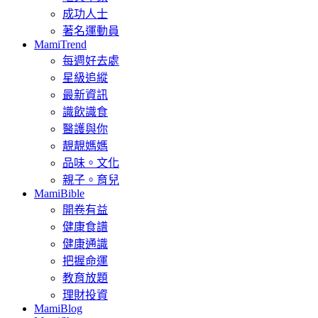
成功人士
著名運動員
MamiTrend
每週好去處
星級追縱
最新資訊
識飲識食
醫護與你
靚靚媽媽
品味。文化
親子。育兒
MamiBible
開卷有益
健康食譜
健康通識
把握命運
教育放題
理財投資
MamiBlog