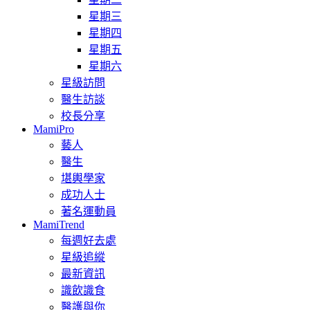
星期三
星期四
星期五
星期六
星級訪問
醫生訪談
校長分享
MamiPro
藝人
醫生
堪輿學家
成功人士
著名運動員
MamiTrend
每週好去處
星級追縱
最新資訊
識飲識食
醫護與你