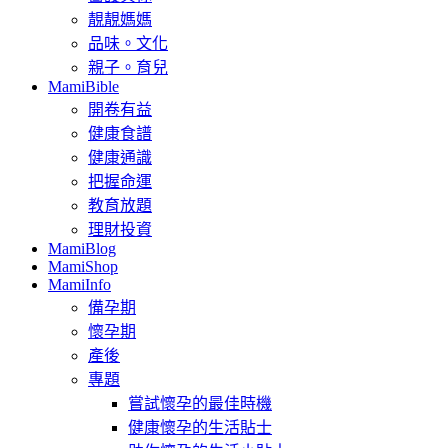
靚靚媽媽
品味。文化
親子。育兒
MamiBible
開卷有益
健康食譜
健康通識
把握命運
教育放題
理財投資
MamiBlog
MamiShop
MamiInfo
備孕期
懷孕期
產後
專題
嘗試懷孕的最佳時機
健康懷孕的生活貼士