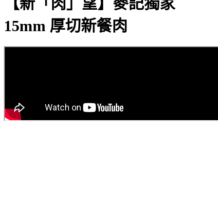
【新「肉」望】麥記獨家
15mm 厚切新餐肉