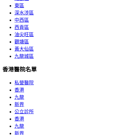
東區
深水涉區
中西區
西貢區
油尖旺區
觀塘區
黃大仙區
九龍城區
香港醫院名單
私營醫院
香港
九龍
新界
公立診所
香港
九龍
新界