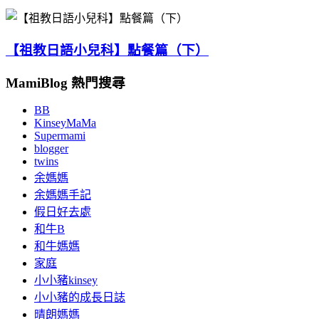
【祖教日語小兒科】點餐篇（下）
MamiBlog 熱門搜尋
BB
KinseyMaMa
Supermami
blogger
twins
余媽媽
余媽媽手記
假日好去處
和牛B
和牛媽媽
家庭
小小豬kinsey
小小豬的成長日誌
晴朗媽媽