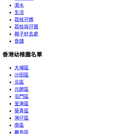
湯水
生活
荔枝孖媽
荔枝與孖寶
親子好去處
食譜
香港幼稚園名單
大埔區
沙田區
北區
元朗區
屯門區
荃灣區
葵青區
灣仔區
南區
離島區