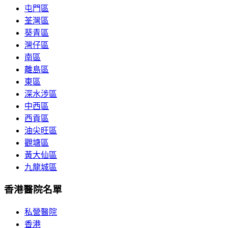
屯門區
荃灣區
葵青區
灣仔區
南區
離島區
東區
深水涉區
中西區
西貢區
油尖旺區
觀塘區
黃大仙區
九龍城區
香港醫院名單
私營醫院
香港