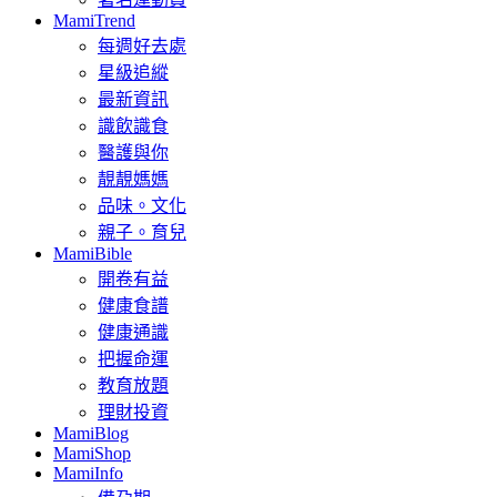
MamiTrend
每週好去處
星級追縱
最新資訊
識飲識食
醫護與你
靚靚媽媽
品味。文化
親子。育兒
MamiBible
開卷有益
健康食譜
健康通識
把握命運
教育放題
理財投資
MamiBlog
MamiShop
MamiInfo