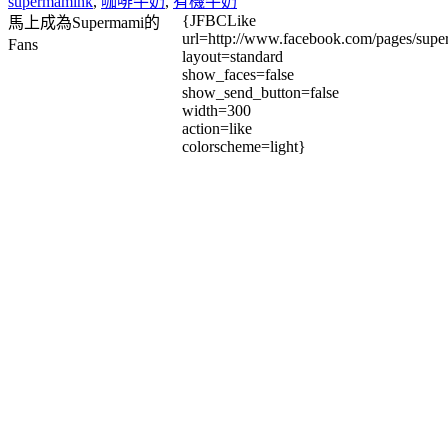
supermamihk
,
咖啡牛奶
,
有機牛奶
{JFBCLike
馬上成為Supermami的
url=http://www.facebook.com/pages/su
Fans
layout=standard
show_faces=false
show_send_button=false
width=300
action=like
colorscheme=light}