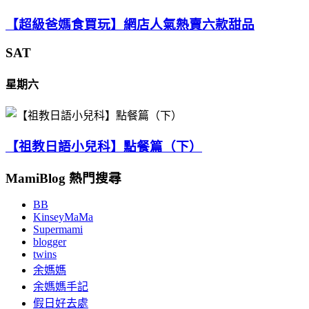
【超級爸媽食買玩】網店人氣熱賣六款甜品
SAT
星期六
【祖教日語小兒科】點餐篇（下）
MamiBlog 熱門搜尋
BB
KinseyMaMa
Supermami
blogger
twins
余媽媽
余媽媽手記
假日好去處