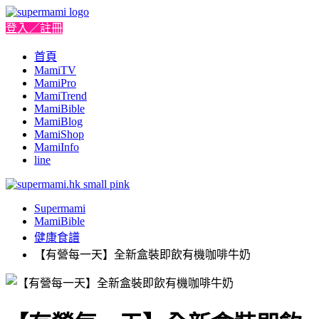
登入／註冊
首頁
MamiTV
MamiPro
MamiTrend
MamiBible
MamiBlog
MamiShop
MamiInfo
line
Supermami
MamiBible
健康食譜
【有營每一天】全新盒裝即飲有機咖啡牛奶