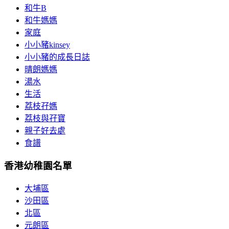
和牛B
和牛媽媽
家庭
小小豬kinsey
小小豬的成長日誌
晴朗媽媽
湯水
生活
荔枝孖媽
荔枝與孖寶
親子好去處
食譜
香港幼稚園名單
大埔區
沙田區
北區
元朗區