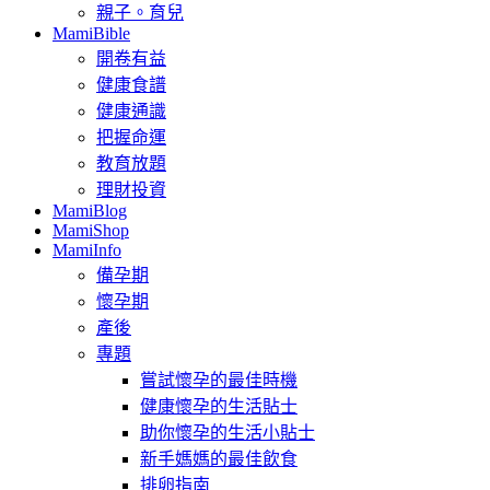
親子。育兒
MamiBible
開卷有益
健康食譜
健康通識
把握命運
教育放題
理財投資
MamiBlog
MamiShop
MamiInfo
備孕期
懷孕期
產後
專題
嘗試懷孕的最佳時機
健康懷孕的生活貼士
助你懷孕的生活小貼士
新手媽媽的最佳飲食
排卵指南