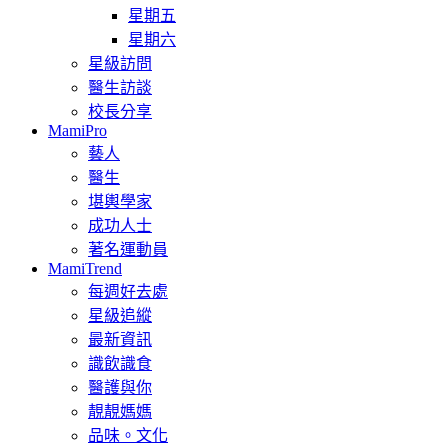
星期五
星期六
星級訪問
醫生訪談
校長分享
MamiPro
藝人
醫生
堪輿學家
成功人士
著名運動員
MamiTrend
每週好去處
星級追縱
最新資訊
識飲識食
醫護與你
靚靚媽媽
品味。文化