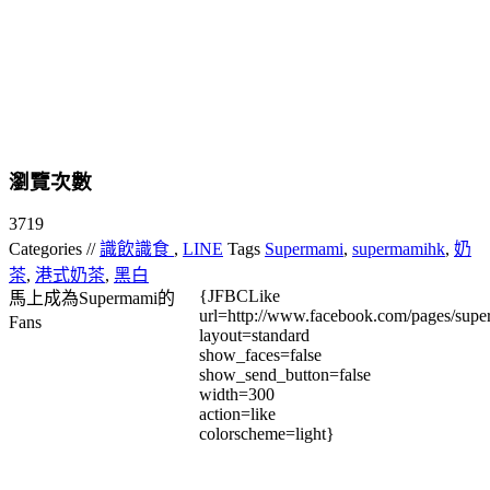
瀏覽次數
3719
Categories //
識飲識食
,
LINE
Tags
Supermami
,
supermamihk
,
奶
茶
,
港式奶茶
,
黑白
{JFBCLike
馬上成為Supermami的
url=http://www.facebook.com/pages/su
Fans
layout=standard
show_faces=false
show_send_button=false
width=300
action=like
colorscheme=light}