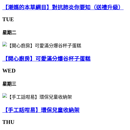
【潮媽的本草綱目】對抗肺炎你要知（送禮升級）
TUE
星期二
【開心廚房】可愛滿分爆谷杯子蛋糕
WED
星期三
【手工話咁易】環保兒童收納架
THU