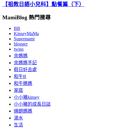
【祖教日語小兒科】點餐篇（下）
MamiBlog 熱門搜尋
BB
KinseyMaMa
Supermami
blogger
twins
余媽媽
余媽媽手記
假日好去處
和牛B
和牛媽媽
家庭
小小豬kinsey
小小豬的成長日誌
晴朗媽媽
湯水
生活