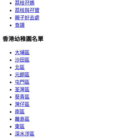
荔枝孖媽
荔枝與孖寶
親子好去處
食譜
香港幼稚園名單
大埔區
沙田區
北區
元朗區
屯門區
荃灣區
葵青區
灣仔區
南區
離島區
東區
深水涉區