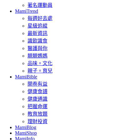
著名運動員
MamiTrend
每週好去處
星級追縱
最新資訊
識飲識食
醫護與你
靚靚媽媽
品味。文化
親子。育兒
MamiBible
開卷有益
健康食譜
健康通識
把握命運
教育放題
理財投資
MamiBlog
MamiShop
MamiInfo