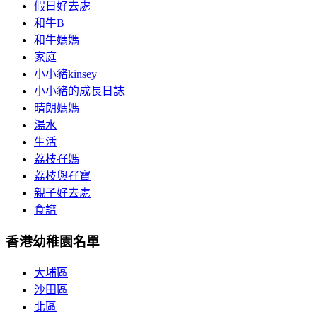
假日好去處
和牛B
和牛媽媽
家庭
小小豬kinsey
小小豬的成長日誌
晴朗媽媽
湯水
生活
荔枝孖媽
荔枝與孖寶
親子好去處
食譜
香港幼稚園名單
大埔區
沙田區
北區