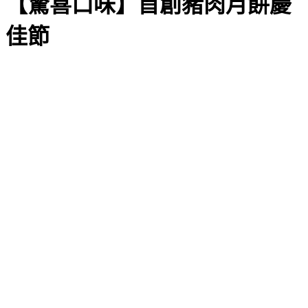
【驚喜口味】首創豬肉月餅慶
佳節