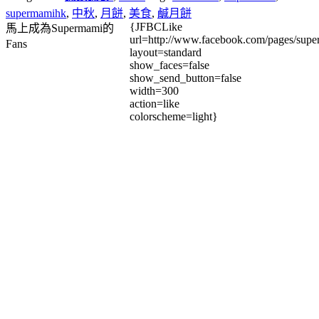
supermamihk
,
中秋
,
月餅
,
美食
,
鹹月餅
{JFBCLike
馬上成為Supermami的
url=http://www.facebook.com/pages/su
Fans
layout=standard
show_faces=false
show_send_button=false
width=300
action=like
colorscheme=light}