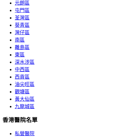
元朗區
屯門區
荃灣區
葵青區
灣仔區
南區
離島區
東區
深水涉區
中西區
西貢區
油尖旺區
觀塘區
黃大仙區
九龍城區
香港醫院名單
私營醫院