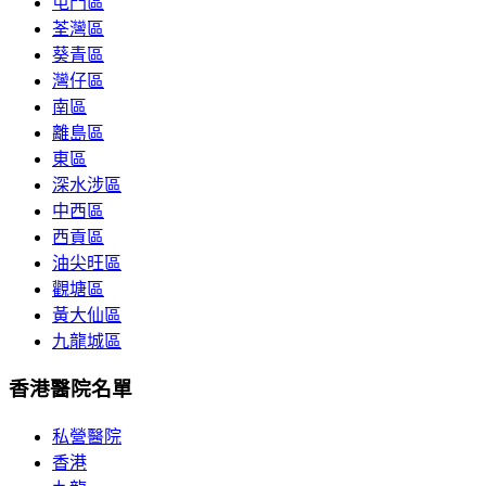
屯門區
荃灣區
葵青區
灣仔區
南區
離島區
東區
深水涉區
中西區
西貢區
油尖旺區
觀塘區
黃大仙區
九龍城區
香港醫院名單
私營醫院
香港