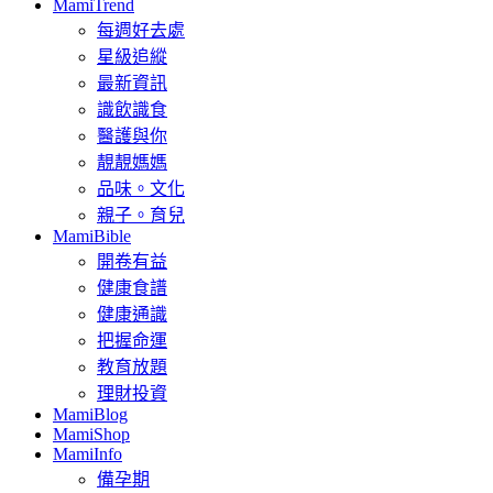
MamiTrend
每週好去處
星級追縱
最新資訊
識飲識食
醫護與你
靚靚媽媽
品味。文化
親子。育兒
MamiBible
開卷有益
健康食譜
健康通識
把握命運
教育放題
理財投資
MamiBlog
MamiShop
MamiInfo
備孕期