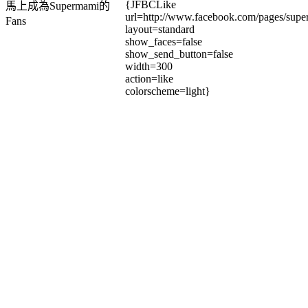
{JFBCLike
馬上成為Supermami的
url=http://www.facebook.com/pages/su
Fans
layout=standard
show_faces=false
show_send_button=false
width=300
action=like
colorscheme=light}