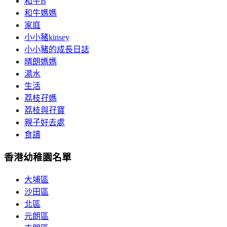
和牛B
和牛媽媽
家庭
小小豬kinsey
小小豬的成長日誌
晴朗媽媽
湯水
生活
荔枝孖媽
荔枝與孖寶
親子好去處
食譜
香港幼稚園名單
大埔區
沙田區
北區
元朗區