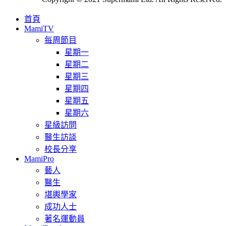
首頁
MamiTV
每周節目
星期一
星期二
星期三
星期四
星期五
星期六
星級訪問
醫生訪談
校長分享
MamiPro
藝人
醫生
堪輿學家
成功人士
著名運動員