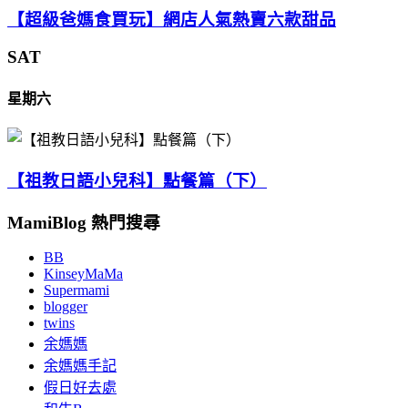
【超級爸媽食買玩】網店人氣熱賣六款甜品
SAT
星期六
【祖教日語小兒科】點餐篇（下）
MamiBlog 熱門搜尋
BB
KinseyMaMa
Supermami
blogger
twins
余媽媽
余媽媽手記
假日好去處