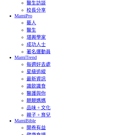
醫生訪談
校長分享
MamiPro
藝人
醫生
堪輿學家
成功人士
著名運動員
MamiTrend
每週好去處
星級追縱
最新資訊
識飲識食
醫護與你
靚靚媽媽
品味。文化
親子。育兒
MamiBible
開卷有益
健康食譜