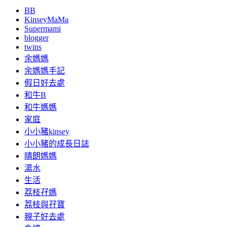
BB
KinseyMaMa
Supermami
blogger
twins
余媽媽
余媽媽手記
假日好去處
和牛B
和牛媽媽
家庭
小小豬kinsey
小小豬的成長日誌
晴朗媽媽
湯水
生活
荔枝孖媽
荔枝與孖寶
親子好去處