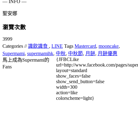
— INFO —
聖安娜
瀏覽次數
3999
Categories //
識飲識食
,
LINE
Tags
Mastercard
,
mooncake
,
Supermami
,
supermamihk
,
中秋
,
中秋節
,
月餅
,
月餅優惠
{JFBCLike
馬上成為Supermami的
url=http://www.facebook.com/pages/su
Fans
layout=standard
show_faces=false
show_send_button=false
width=300
action=like
colorscheme=light}