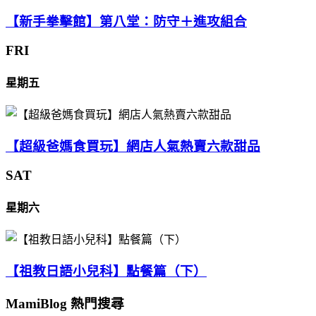
【新手拳擊館】第八堂：防守＋進攻組合
FRI
星期五
【超級爸媽食買玩】網店人氣熱賣六款甜品
SAT
星期六
【祖教日語小兒科】點餐篇（下）
MamiBlog 熱門搜尋