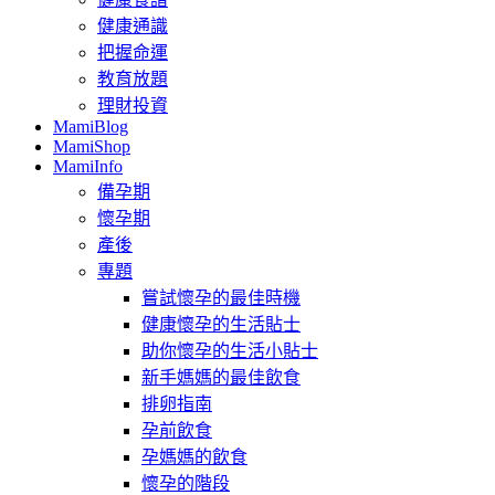
健康通識
把握命運
教育放題
理財投資
MamiBlog
MamiShop
MamiInfo
備孕期
懷孕期
產後
專題
嘗試懷孕的最佳時機
健康懷孕的生活貼士
助你懷孕的生活小貼士
新手媽媽的最佳飲食
排卵指南
孕前飲食
孕媽媽的飲食
懷孕的階段