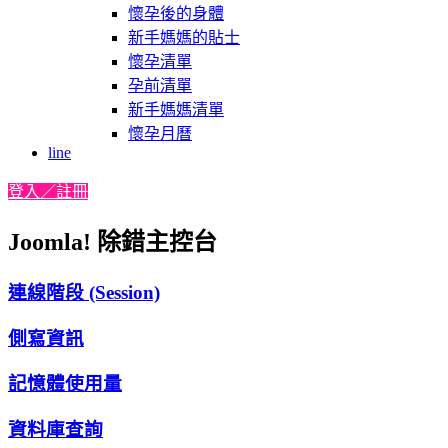
懷孕後的身體
新手媽媽的貼士
懷孕清單
孕前清單
新手媽媽清單
懷孕月曆
line
登入／註冊
Joomla! 除錯主控台
連線階段 (Session)
側寫資訊
記憶體使用量
資料庫查詢