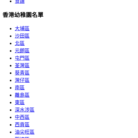
食譜
香港幼稚園名單
大埔區
沙田區
北區
元朗區
屯門區
荃灣區
葵青區
灣仔區
南區
離島區
東區
深水涉區
中西區
西貢區
油尖旺區