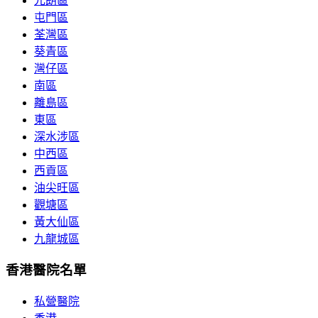
元朗區
屯門區
荃灣區
葵青區
灣仔區
南區
離島區
東區
深水涉區
中西區
西貢區
油尖旺區
觀塘區
黃大仙區
九龍城區
香港醫院名單
私營醫院