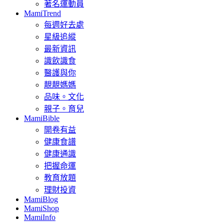
著名運動員
MamiTrend
每週好去處
星級追縱
最新資訊
識飲識食
醫護與你
靚靚媽媽
品味。文化
親子。育兒
MamiBible
開卷有益
健康食譜
健康通識
把握命運
教育放題
理財投資
MamiBlog
MamiShop
MamiInfo