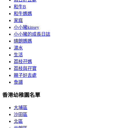
和牛B
和牛媽媽
家庭
小小豬kinsey
小小豬的成長日誌
晴朗媽媽
湯水
生活
荔枝孖媽
荔枝與孖寶
親子好去處
食譜
香港幼稚園名單
大埔區
沙田區
北區