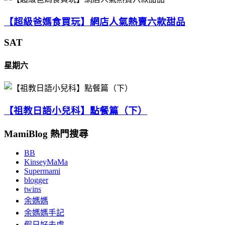
【超級爸媽食買玩】網店人氣熱賣六款甜品
SAT
星期六
【祖教日語小兒科】點餐篇（下）
MamiBlog 熱門搜尋
BB
KinseyMaMa
Supermami
blogger
twins
余媽媽
余媽媽手記
假日好去處