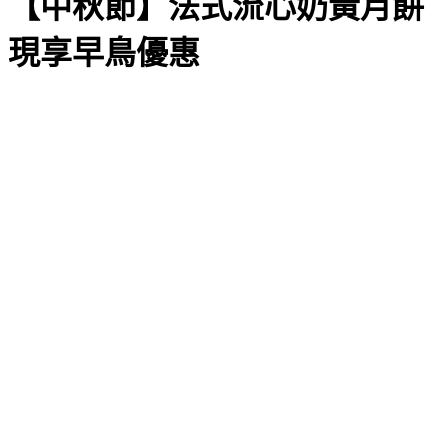
【中秋節】法式流心奶黃月餅
現享早鳥優惠