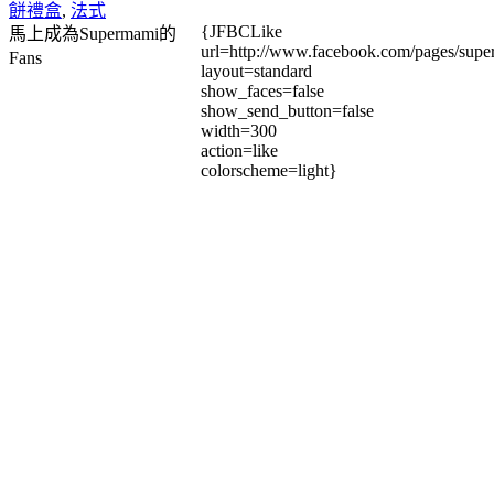
餅禮盒
,
法式
{JFBCLike
馬上成為Supermami的
url=http://www.facebook.com/pages/su
Fans
layout=standard
show_faces=false
show_send_button=false
width=300
action=like
colorscheme=light}