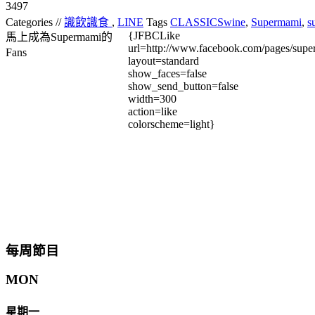
3497
Categories //
識飲識食
,
LINE
Tags
CLASSICSwine
,
Supermami
,
s
{JFBCLike
馬上成為Supermami的
url=http://www.facebook.com/pages/su
Fans
layout=standard
show_faces=false
show_send_button=false
width=300
action=like
colorscheme=light}
每周節目
MON
星期一