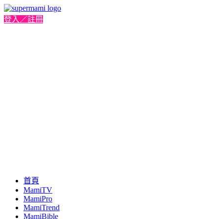
登入／註冊
首頁
MamiTV
MamiPro
MamiTrend
MamiBible