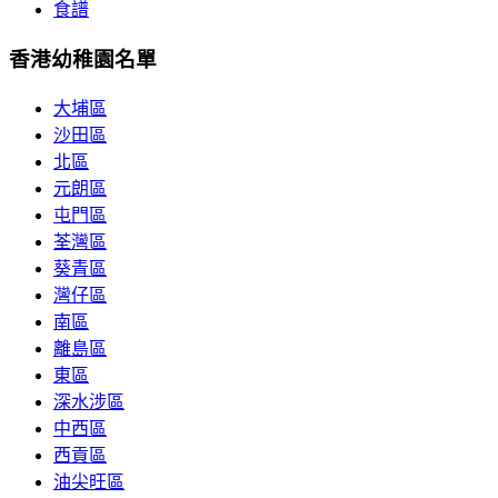
食譜
香港幼稚園名單
大埔區
沙田區
北區
元朗區
屯門區
荃灣區
葵青區
灣仔區
南區
離島區
東區
深水涉區
中西區
西貢區
油尖旺區