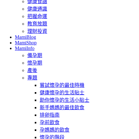
健康食譜
健康通識
把握命運
教育放題
理財投資
MamiBlog
MamiShop
MamiInfo
備孕期
懷孕期
產後
專題
嘗試懷孕的最佳時機
健康懷孕的生活貼士
助你懷孕的生活小貼士
新手媽媽的最佳飲食
排卵指南
孕前飲食
孕媽媽的飲食
懷孕的階段