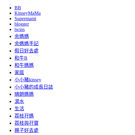
BB
KinseyMaMa
Supermami
blogger
twins
余媽媽
余媽媽手記
假日好去處
和牛B
和牛媽媽
家庭
小小豬kinsey
小小豬的成長日誌
晴朗媽媽
湯水
生活
荔枝孖媽
荔枝與孖寶
親子好去處