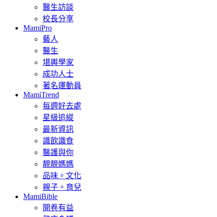
醫生訪談
校長分享
MamiPro
藝人
醫生
堪輿學家
成功人士
著名運動員
MamiTrend
每週好去處
星級追縱
最新資訊
識飲識食
醫護與你
靚靚媽媽
品味。文化
親子。育兒
MamiBible
開卷有益