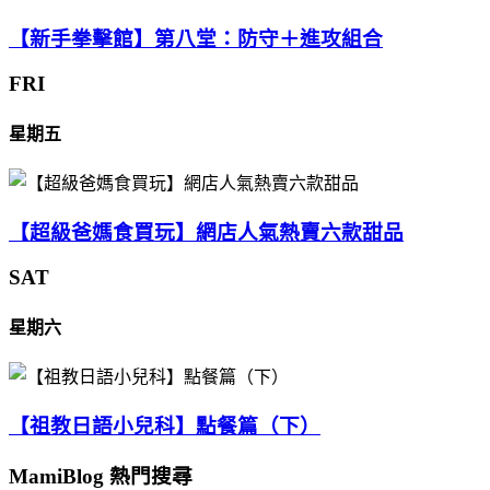
【新手拳擊館】第八堂：防守＋進攻組合
FRI
星期五
【超級爸媽食買玩】網店人氣熱賣六款甜品
SAT
星期六
【祖教日語小兒科】點餐篇（下）
MamiBlog 熱門搜尋