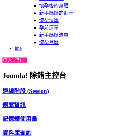
懷孕後的身體
新手媽媽的貼士
懷孕清單
孕前清單
新手媽媽清單
懷孕月曆
line
登入／註冊
Joomla! 除錯主控台
連線階段 (Session)
側寫資訊
記憶體使用量
資料庫查詢