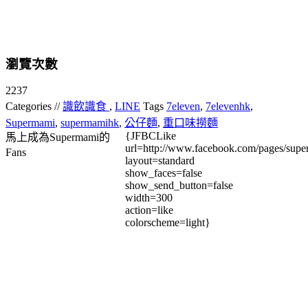
瀏覽次數
2237
Categories //
識飲識食
,
LINE
Tags
7eleven
,
7elevenhk
,
Supermami
,
supermamihk
,
公仔麵
,
重口味撈麵
{JFBCLike
馬上成為Supermami的
url=http://www.facebook.com/pages/su
Fans
layout=standard
show_faces=false
show_send_button=false
width=300
action=like
colorscheme=light}