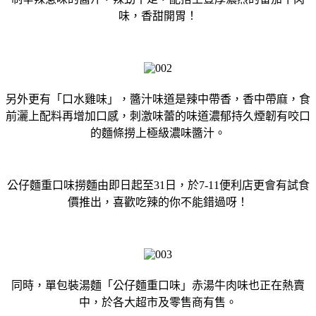
味，香甜開胃！
另外更有「口水雞味」，醬汁味道是辣中帶香，香中帶麻，食
前灑上配料再增加口感，刺激味蕾的味道濃郁持久煙韌有咬口
的麵條撈上極級濃味醬汁。
公仔麵重口味撈麵由即日起至31日，於7-11便利店更會有試食
價推出，喜歡吃辣的你不能錯過呀！
同時，單包裝湯麵「公仔麵重口味」赤湯牛肉味也正在熱賣
中，於各大超市及零售商有售。