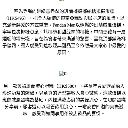
率先登場的是綠意盎然的班蘭椰糖椰絲糯米糍蛋糕
（HK$495），把令人緬懷的東南亞糕點與咖啡店的風情，以
充滿新鮮感的方式重塑。Pandan Man以蓬鬆的班蘭戚風蛋糕，
牢牢包裹椰糖忌廉、烤椰絲和甜絲絲的椰糖，中間更藏有一層
煙韌的糯米糍，旨在為食客帶來滿滿的驚喜。蛋糕頂部鋪滿椰
子糖霜，讓人感受到這款經典甜品至今依然是大家心中最愛的
原因。
另一款美祿班蘭流心蛋糕（HK$580），將童年最愛飲品融入
珍珠奶茶的體驗，以童真的造型讓客人會心微笑。這款蛋糕以
班蘭戚風蛋糕為基底，內裡滿載澎湃的美祿流心。在切開蛋糕
分享前，顧客還可以吸管飲用流心，一嚐麥香四溢的美祿滋
味，感受到如同享用茶飲店飲品的喜悅。