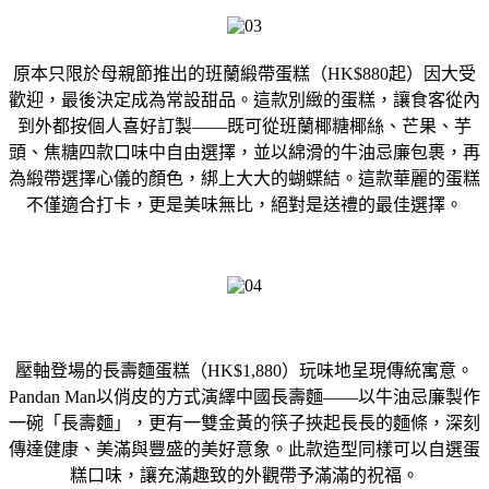
原本只限於母親節推出的班蘭緞帶蛋糕（HK$880起）因大受
歡迎，最後決定成為常設甜品。這款別緻的蛋糕，讓食客從內
到外都按個人喜好訂製——既可從班蘭椰糖椰絲、芒果、芋
頭、焦糖四款口味中自由選擇，並以綿滑的牛油忌廉包裹，再
為緞帶選擇心儀的顏色，綁上大大的蝴蝶結。這款華麗的蛋糕
不僅適合打卡，更是美味無比，絕對是送禮的最佳選擇。
壓軸登場的長壽麵蛋糕（HK$1,880）玩味地呈現傳統寓意。
Pandan Man以俏皮的方式演繹中國長壽麵——以牛油忌廉製作
一碗「長壽麵」，更有一雙金黃的筷子挾起長長的麵條，深刻
傳達健康、美滿與豐盛的美好意象。此款造型同樣可以自選蛋
糕口味，讓充滿趣致的外觀帶予滿滿的祝福。