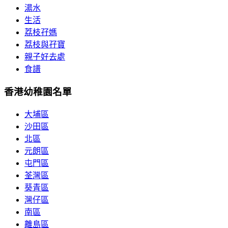
湯水
生活
荔枝孖媽
荔枝與孖寶
親子好去處
食譜
香港幼稚園名單
大埔區
沙田區
北區
元朗區
屯門區
荃灣區
葵青區
灣仔區
南區
離島區