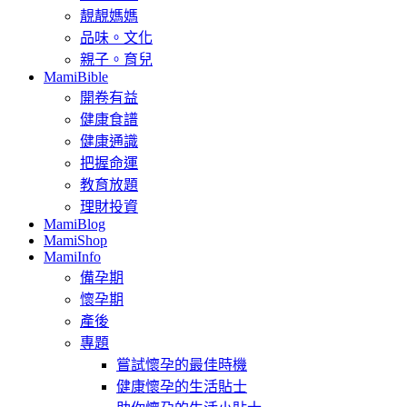
靚靚媽媽
品味。文化
親子。育兒
MamiBible
開卷有益
健康食譜
健康通識
把握命運
教育放題
理財投資
MamiBlog
MamiShop
MamiInfo
備孕期
懷孕期
產後
專題
嘗試懷孕的最佳時機
健康懷孕的生活貼士