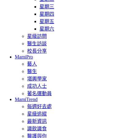
星期三
星期四
星期五
星期六
星級訪問
醫生訪談
校長分享
MamiPro
藝人
醫生
堪輿學家
成功人士
著名運動員
MamiTrend
每週好去處
星級追縱
最新資訊
識飲識食
醫護與你