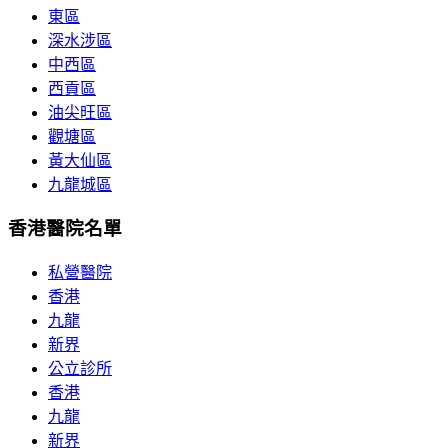
東區
深水涉區
中西區
西貢區
油尖旺區
觀塘區
黃大仙區
九龍城區
香港醫院名單
私營醫院
香港
九龍
新界
公立診所
香港
九龍
新界