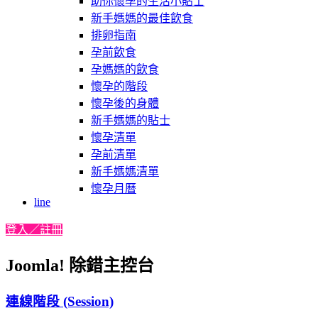
助你懷孕的生活小貼士
新手媽媽的最佳飲食
排卵指南
孕前飲食
孕媽媽的飲食
懷孕的階段
懷孕後的身體
新手媽媽的貼士
懷孕清單
孕前清單
新手媽媽清單
懷孕月曆
line
登入／註冊
Joomla! 除錯主控台
連線階段 (Session)