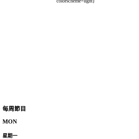
colorscheme=light}
每周節目
MON
星期一