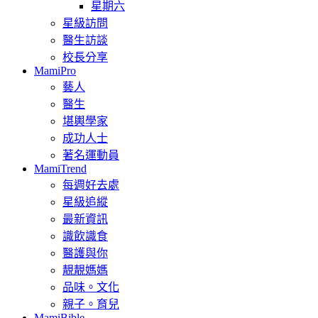
星期六
星級訪問
醫生訪談
校長分享
MamiPro
藝人
醫生
堪輿學家
成功人士
著名運動員
MamiTrend
每週好去處
星級追縱
最新資訊
識飲識食
醫護與你
靚靚媽媽
品味。文化
親子。育兒
MamiBible