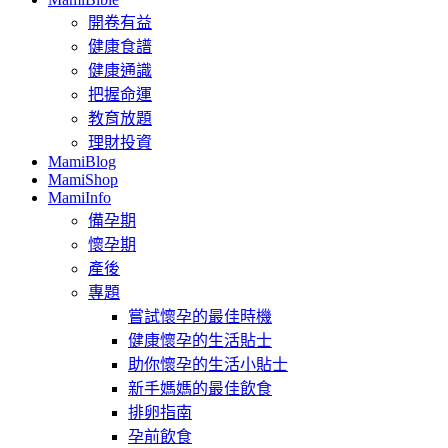
開卷有益
健康食譜
健康通識
把握命運
教育放題
理財投資
MamiBlog
MamiShop
MamiInfo
備孕期
懷孕期
產後
專題
嘗試懷孕的最佳時機
健康懷孕的生活貼士
助你懷孕的生活小貼士
新手媽媽的最佳飲食
排卵指南
孕前飲食