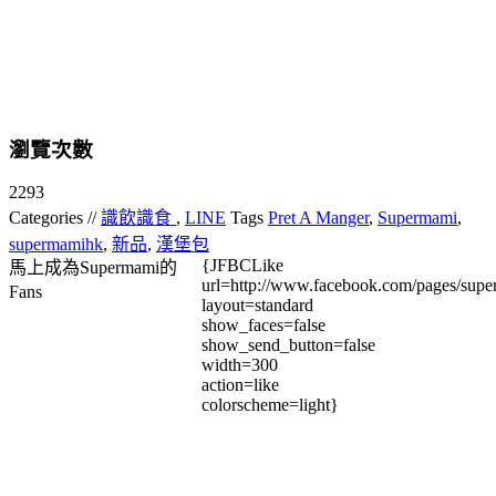
瀏覽次數
2293
Categories //
識飲識食
,
LINE
Tags
Pret A Manger
,
Supermami
,
supermamihk
,
新品
,
漢堡包
{JFBCLike
馬上成為Supermami的
url=http://www.facebook.com/pages/su
Fans
layout=standard
show_faces=false
show_send_button=false
width=300
action=like
colorscheme=light}