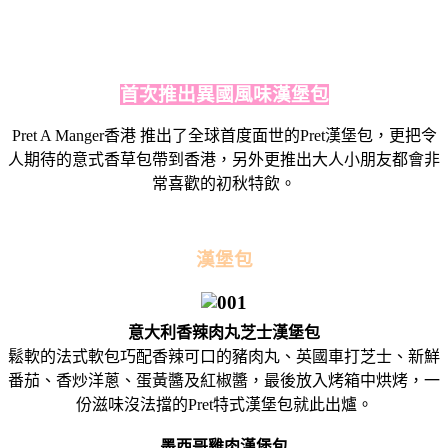
首次推出異國風味漢堡包
Pret A Manger香港 推出了全球首度面世的Pret漢堡包，更把令
人期待的意式香草包帶到香港，另外更推出大人小朋友都會非
常喜歡的初秋特飲。
漢堡包
意大利香辣肉丸芝士漢堡包
鬆軟的法式軟包巧配香辣可口的豬肉丸、英國車打芝士、新鮮
番茄、香炒洋蔥、蛋黃醬及紅椒醬，最後放入烤箱中烘烤，一
份滋味沒法擋的Pret特式漢堡包就此出爐。
墨西哥雞肉漢堡包