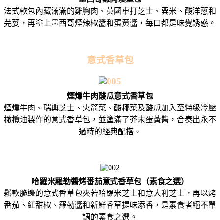
法式軟包內藏滿滿的雞胸肉、英國車打芝士、粟米、酸洋蔥和
芫荽，再塗上墨西哥煙辣椒醬和蛋黃醬，每口都是味覺誘惑。
意式香草包
煙燻牛肉酸瓜意式香草包
煙燻牛肉、瑞典芝士、火箭菜、酸椰菜及酸瓜加入至特級冷壓
橄欖油製作的意式香草包，並塗滿了芥末蛋黃醬，合奏出永不
過時的經典配搭。
哈羅米羅勒醬烤番茄意式香草包（素食之選）
鬆軟脆邊的意式香草包夾著哈羅米芝士和意大利芝士，再以烤
番茄、紅甜椒、羅勒醬和新鮮香草提味添香，是素食者絕不單
調的素食之選。