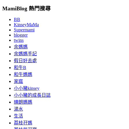
MamiBlog 熱門搜尋
BB
KinseyMaMa
Supermami
blogger
twins
余媽媽
余媽媽手記
假日好去處
和牛B
和牛媽媽
家庭
小小豬kinsey
小小豬的成長日誌
晴朗媽媽
湯水
生活
荔枝孖媽