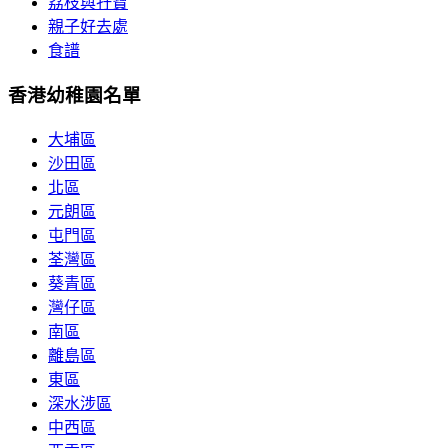
荔枝與孖寶
親子好去處
食譜
香港幼稚園名單
大埔區
沙田區
北區
元朗區
屯門區
荃灣區
葵青區
灣仔區
南區
離島區
東區
深水涉區
中西區