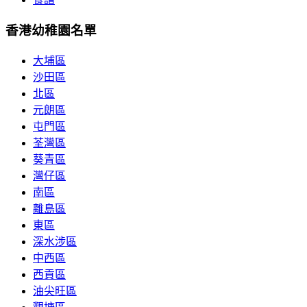
香港幼稚園名單
大埔區
沙田區
北區
元朗區
屯門區
荃灣區
葵青區
灣仔區
南區
離島區
東區
深水涉區
中西區
西貢區
油尖旺區