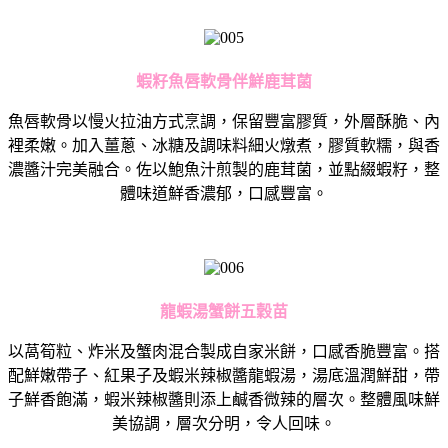
蝦籽魚唇軟骨伴鮮鹿茸菌
魚唇軟骨以慢火拉油方式烹調，保留豐富膠質，外層酥脆、
內
裡柔嫩。加入薑蔥、冰糖及調味料細火燉煮，膠質軟糯，
與香
濃醬汁完美融合。佐以鮑魚汁煎製的鹿茸菌，並點綴蝦籽，
整
體味道鮮香濃郁，口感豐富。
龍蝦湯蟹餅五穀苗
以萵筍粒、炸米及蟹肉混合製成自家米餅，口感香脆豐富。
搭
配鮮嫩帶子、紅果子及蝦米辣椒醬龍蝦湯，湯底溫潤鮮甜，
帶
子鮮香飽滿，蝦米辣椒醬則添上鹹香微辣的層次。
整體風味鮮
美協調，層次分明，令人回味。