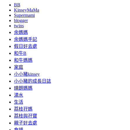
BB
KinseyMaMa
Supermami
blogger
twins
余媽媽
余媽媽手記
假日好去處
和牛B
和牛媽媽
家庭
小小豬kinsey
小小豬的成長日誌
晴朗媽媽
湯水
生活
荔枝孖媽
荔枝與孖寶
親子好去處
食譜