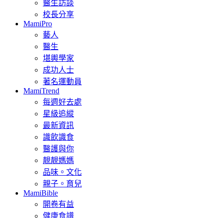
醫生訪談
校長分享
MamiPro
藝人
醫生
堪輿學家
成功人士
著名運動員
MamiTrend
每週好去處
星級追縱
最新資訊
識飲識食
醫護與你
靚靚媽媽
品味。文化
親子。育兒
MamiBible
開卷有益
健康食譜