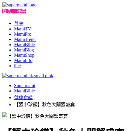
登入／註冊
首頁
MamiTV
MamiPro
MamiTrend
MamiBible
MamiBlog
MamiShop
MamiInfo
line
Supermami
MamiBible
健康食譜
【蟹中珍饈】秋色大閘蟹盛宴