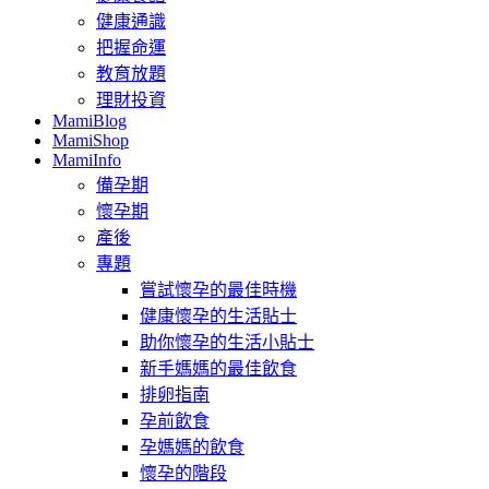
健康通識
把握命運
教育放題
理財投資
MamiBlog
MamiShop
MamiInfo
備孕期
懷孕期
產後
專題
嘗試懷孕的最佳時機
健康懷孕的生活貼士
助你懷孕的生活小貼士
新手媽媽的最佳飲食
排卵指南
孕前飲食
孕媽媽的飲食
懷孕的階段