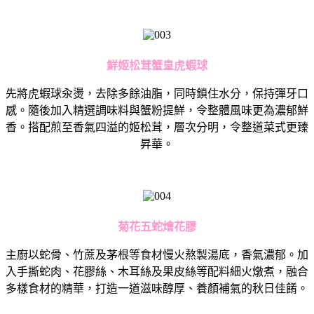
鮮姬松茸蟹皇虎蝦球
先將虎蝦球汆燙，去除多餘油脂，同時鎖住水分，保持彈牙口
感。
隨後加入精選調味料與蟹粉提鮮，令整體風味更為濃郁鮮
香。
搭配煎至香氣四溢的姬松茸，層次分明，令整道菜式更臻
昇華。
菊花五蛇燴花膠
主廚以蛇骨、竹蔗及茅根等食材慢火熬製湯底，香氣濃郁。
加
入手撕蛇肉、花膠絲、木耳絲及果皮絲等配料細火燉煮，
融合
多樣食材的精華，打造一道滋味醇厚、養顏補氣的秋日佳餚。