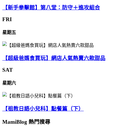
【新手拳擊館】第八堂：防守＋進攻組合
FRI
星期五
【超級爸媽食買玩】網店人氣熱賣六款甜品
SAT
星期六
【祖教日語小兒科】點餐篇（下）
MamiBlog 熱門搜尋