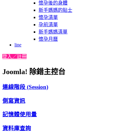
懷孕後的身體
新手媽媽的貼士
懷孕清單
孕前清單
新手媽媽清單
懷孕月曆
line
登入／註冊
Joomla! 除錯主控台
連線階段 (Session)
側寫資訊
記憶體使用量
資料庫查詢