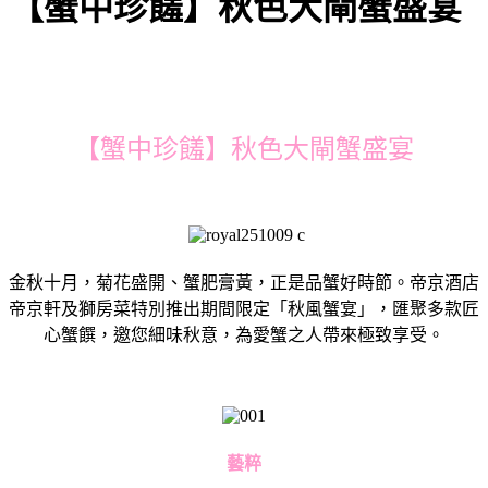
【蟹中珍饈】秋色大閘蟹盛宴
【蟹中珍饈】秋色大閘蟹盛宴
金秋十月，菊花盛開、蟹肥膏黃，正是品蟹好時節。帝京酒店
帝京軒及獅房菜特別推出期間限定「秋風蟹宴」，匯聚多款匠
心蟹饌，邀您細味秋意，為愛蟹之人帶來極致享受。
藝粹