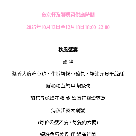
帝京軒及獅房菜供應時間
2025年10月13日至12月18日18:00–22:00
秋風蟹宴
藝 粹
醬香大麴溏心鮑．生拆蟹粉小籠包．蟹油元貝千絲酥
鮮姬松茸蟹皇虎蝦球
菊花五蛇燴花膠 或 蟹肉花膠燴燕窩
清蒸江蘇大閘蟹
(每位公蟹乙隻 / 每隻約六兩)
蝦籽魚唇軟骨 伴 鮮鹿茸菌