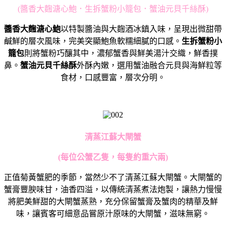
(醬香大麴溏心鮑．生拆蟹粉小籠包．蟹油元貝千絲酥)
醬香大麴溏心鮑
以特製醬油與大麴酒冰鎮入味，
呈現出微甜帶
鹹鮮的層次風味，完美突顯鮑魚軟糯細膩的口感。
生拆
蟹粉小
籠包
則將蟹粉巧釀其中，濃郁蟹香與鮮美湯汁交織，
鮮香撲
鼻。
蟹油元貝千絲酥
外酥內嫩，
選用蟹油融合元貝與海鮮粒等
食材，口感豐富，層次分明。
清蒸江蘇大閘蟹
(
每位公蟹乙隻，每隻約重六兩
)
正值菊黃蟹肥的季節，當然少不了清蒸江蘇大閘蟹。
大閘蟹的
蟹膏豐腴味甘，油香四溢，以傳統清蒸煮法炮製，
讓熱力慢慢
將肥美鮮甜的大閘蟹蒸熟，
充分保留蟹膏及蟹肉的精華及鮮
味，
讓賓客可細意品嘗原汁原味的大閘蟹，滋味無窮。