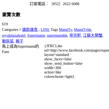
訂座電話：（852）2622 6088
瀏覽次數
619
Categories //
識飲識食
,
LINE
Tags
MamiTv
,
MamiTvhk
,
royalplazahotel
,
Supermami
,
supermamihk
,
帝京軒
,
江蘇大閘蟹
,
獅房菜
,
親子
{JFBCLike
馬上成為Supermami的
url=http://www.facebook.com/pages/su
Fans
layout=standard
show_faces=false
show_send_button=false
width=300
action=like
colorscheme=light}