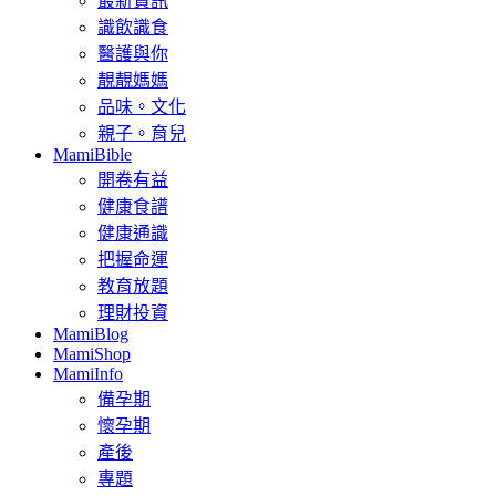
最新資訊
識飲識食
醫護與你
靚靚媽媽
品味。文化
親子。育兒
MamiBible
開卷有益
健康食譜
健康通識
把握命運
教育放題
理財投資
MamiBlog
MamiShop
MamiInfo
備孕期
懷孕期
產後
專題