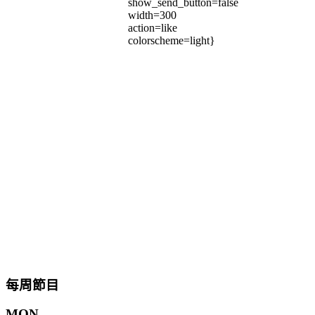
show_send_button=false
width=300
action=like
colorscheme=light}
每周節目
MON