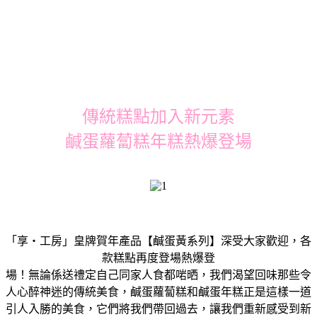
傳統糕點加入新元素
鹹蛋蘿蔔糕年糕熱爆登場
「享‧工房」皇牌賀年產品【鹹蛋黃系列】深受大家歡迎，各
款糕點再度登場熱爆登
場！無論係送禮定自己同家人食都啱晒，我們渴望回味那些令
人心醉神迷的傳統美食，鹹蛋蘿蔔糕和鹹蛋年糕正是這樣一道
引人入勝的美食，它們將我們帶回過去，讓我們重新感受到新