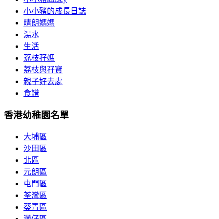
小小豬的成長日誌
晴朗媽媽
湯水
生活
荔枝孖媽
荔枝與孖寶
親子好去處
食譜
香港幼稚園名單
大埔區
沙田區
北區
元朗區
屯門區
荃灣區
葵青區
灣仔區