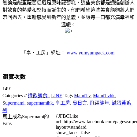
無論是鹹蛋蘿蔔糕還是原味蘿蔔糕，這些美食都是通過創辦人
對飲食的熱愛和堅持而誕生的。他們希望這些美食能夠將人們
帶回過去，重新感受到新年的意義，並讓每一口都充滿幸福和
溫暖。
「享‧工房」網址：
www.yumyumpack.com
瀏覽次數
1491
Categories //
識飲識食
,
LINE
Tags
MamiTv
,
MamiTvhk
,
Supermami
,
supermamihk
,
享工房
,
吳日言
,
飛躍龍年
,
鹹蛋黃系
列
{JFBCLike
馬上成為Supermami的
url=http://www.facebook.com/pages/su
Fans
layout=standard
show_faces=false