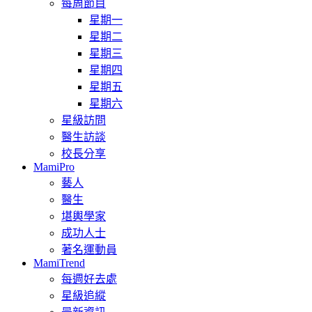
每周節目
星期一
星期二
星期三
星期四
星期五
星期六
星級訪問
醫生訪談
校長分享
MamiPro
藝人
醫生
堪輿學家
成功人士
著名運動員
MamiTrend
每週好去處
星級追縱