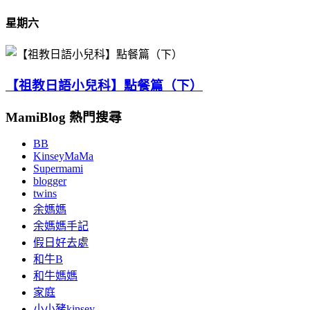
星期六
【祖教日語小兒科】點餐篇（下）
MamiBlog 熱門搜尋
BB
KinseyMaMa
Supermami
blogger
twins
余媽媽
余媽媽手記
假日好去處
和牛B
和牛媽媽
家庭
小小豬kinsey