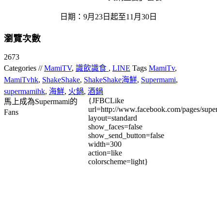
日期：9月23日起至11月30日
瀏覽次數
2673
Categories //
MamiTV
,
識飲識食
,
LINE
Tags
MamiTv
,
MamiTvhk
,
ShakeShake
,
ShakeShake海鮮
,
Supermami
,
supermamihk
,
海鮮
,
火鍋
,
酒鍋
{JFBCLike
馬上成為Supermami的
url=http://www.facebook.com/pages/su
Fans
layout=standard
show_faces=false
show_send_button=false
width=300
action=like
colorscheme=light}