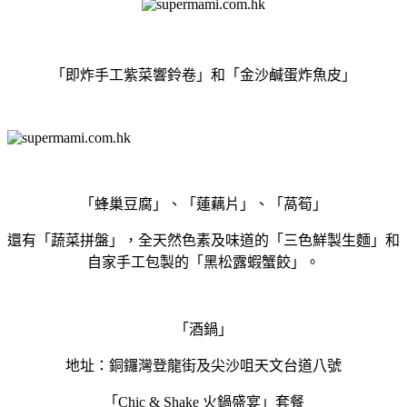
「即炸手工紫菜響鈴卷」和「金沙鹹蛋炸魚皮」
「蜂巢豆腐」、「蓮藕片」、「萵筍」
還有「蔬菜拼盤」，全天然色素及味道的「三色鮮製生麵」和
自家手工包製的「黑松露蝦蟹餃」。
「酒鍋」
地址：銅鑼灣登龍街及尖沙咀天文台道八號
「Chic & Shake 火鍋盛宴」套餐