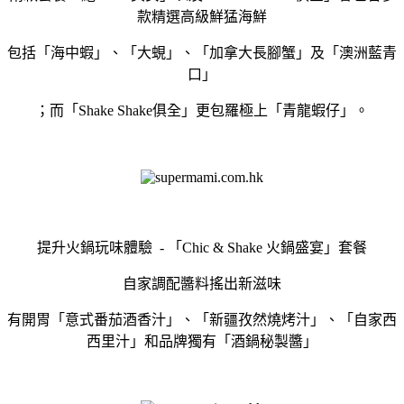
款精選高級鮮猛海鮮
包括「海中蝦」、「大蜆」、「加拿大長腳蟹」及「澳洲藍青
口」
；而「Shake Shake俱全」更包羅極上「青龍蝦仔」。
提升火鍋玩味體驗 - 「Chic & Shake 火鍋盛宴」套餐
自家調配醬料搖出新滋味
有開胃「意式番茄酒香汁」、「新疆孜然燒烤汁」、「自家西
西里汁」和品牌獨有「酒鍋秘製醬」