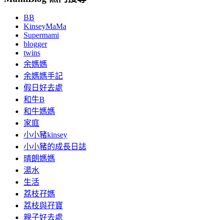
BB
KinseyMaMa
Supermami
blogger
twins
余媽媽
余媽媽手記
假日好去處
和牛B
和牛媽媽
家庭
小小豬kinsey
小小豬的成長日誌
晴朗媽媽
湯水
生活
荔枝孖媽
荔枝與孖寶
親子好去處