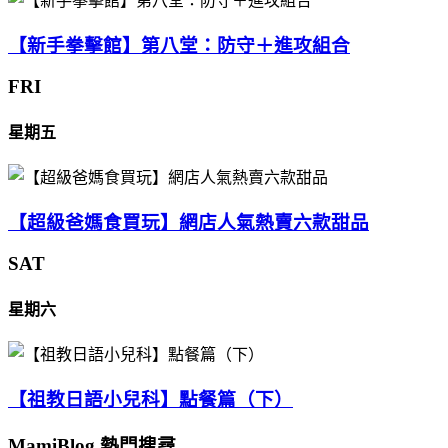
【新手拳擊館】第八堂：防守＋進攻組合
FRI
星期五
【超級爸媽食買玩】網店人氣熱賣六款甜品
SAT
星期六
【祖教日語小兒科】點餐篇（下）
MamiBlog 熱門搜尋