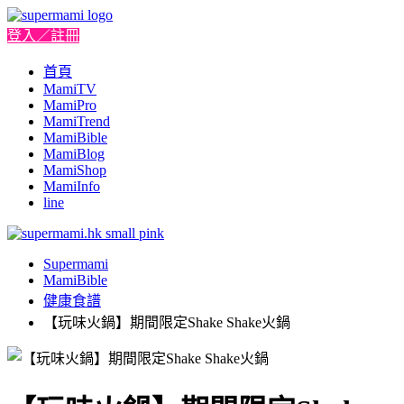
登入／註冊
首頁
MamiTV
MamiPro
MamiTrend
MamiBible
MamiBlog
MamiShop
MamiInfo
line
Supermami
MamiBible
健康食譜
【玩味火鍋】期間限定Shake Shake火鍋