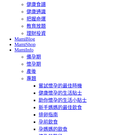
健康食譜
健康通識
把握命運
教育放題
理財投資
MamiBlog
MamiShop
MamiInfo
備孕期
懷孕期
產後
專題
嘗試懷孕的最佳時機
健康懷孕的生活貼士
助你懷孕的生活小貼士
新手媽媽的最佳飲食
排卵指南
孕前飲食
孕媽媽的飲食