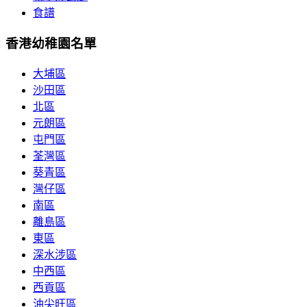
食譜
香港幼稚園名單
大埔區
沙田區
北區
元朗區
屯門區
荃灣區
葵青區
灣仔區
南區
離島區
東區
深水涉區
中西區
西貢區
油尖旺區