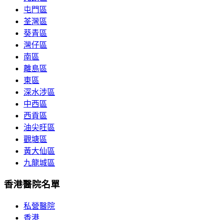
屯門區
荃灣區
葵青區
灣仔區
南區
離島區
東區
深水涉區
中西區
西貢區
油尖旺區
觀塘區
黃大仙區
九龍城區
香港醫院名單
私營醫院
香港