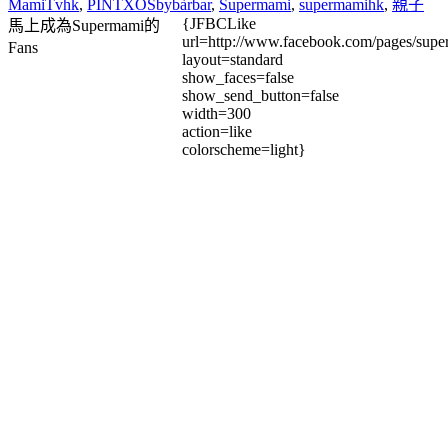
MamiTvhk
,
PINTXOSbybàrbar
,
Supermami
,
supermamihk
,
親子
{JFBCLike
馬上成為Supermami的
url=http://www.facebook.com/pages/su
Fans
layout=standard
show_faces=false
show_send_button=false
width=300
action=like
colorscheme=light}