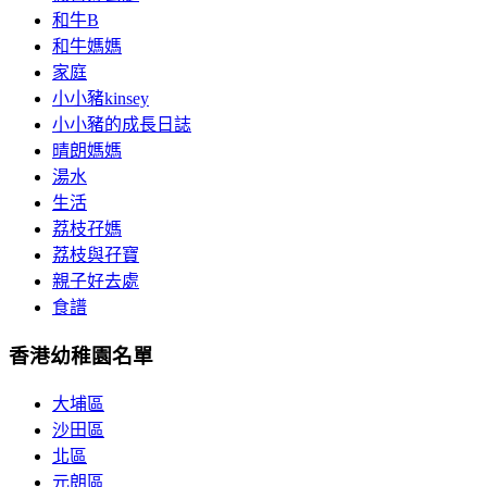
和牛B
和牛媽媽
家庭
小小豬kinsey
小小豬的成長日誌
晴朗媽媽
湯水
生活
荔枝孖媽
荔枝與孖寶
親子好去處
食譜
香港幼稚園名單
大埔區
沙田區
北區
元朗區