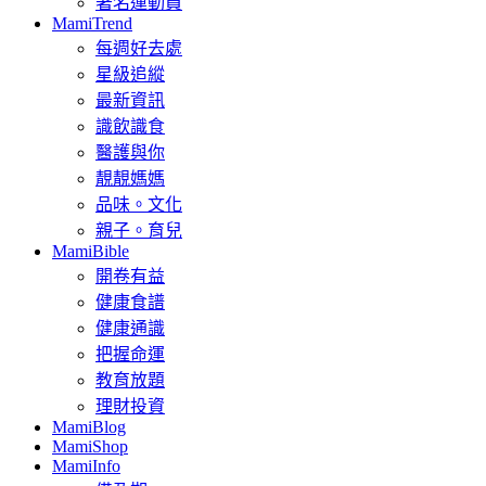
著名運動員
MamiTrend
每週好去處
星級追縱
最新資訊
識飲識食
醫護與你
靚靚媽媽
品味。文化
親子。育兒
MamiBible
開卷有益
健康食譜
健康通識
把握命運
教育放題
理財投資
MamiBlog
MamiShop
MamiInfo