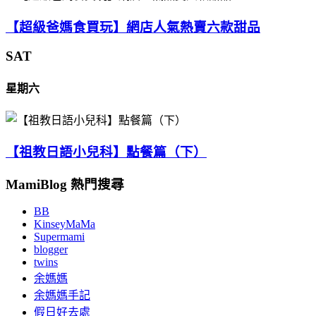
【超級爸媽食買玩】網店人氣熱賣六款甜品
SAT
星期六
【祖教日語小兒科】點餐篇（下）
MamiBlog 熱門搜尋
BB
KinseyMaMa
Supermami
blogger
twins
余媽媽
余媽媽手記
假日好去處