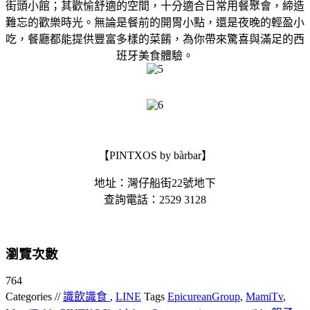
街頭小館；其歡愉舒適的空間，十分適合日常用餐聚會，締造
難忘的歡樂時光。無論是餐前的開胃小點，還是夜晚的輕盈小
吃，餐廳都能提供豐富多樣的菜餚，為你帶來驚喜與滿足的西
班牙美食體驗。
【PINTXOS by bàrbar】
地址：灣仔船街22號地下
查詢電話：2529 3128
瀏覽次數
764
Categories //
識飲識食
,
LINE
Tags
EpicureanGroup
,
MamiTv
,