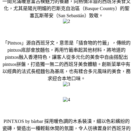
一間充滿暖意富古樸魅力的餐廳，向熱情洋溢的西班牙美食文
化，尤其是陽光明媚的巴斯克自治區（Basque Country）的聖
塞瓦斯蒂安（San Sebastián）致敬。
「Pintxos」源自西班牙文，意思是「插食物的竹籤」，傳統的
pintxos底部會放麵包，再用竹籤串起其他材料，將地道的
pintxos融入香港特色，讓客人從多元化的美食中自由搭配出
pintxos拼盤，打造獨一無二的西班牙美食體驗。創新菜單中有
以經典的法式長棍麵包為基底，也有糅合多元風味的美食，務
求迎合本地口味。
PINTXOS by bàrbar 採用暖色調的木系裝潢，綴以色彩繽紛的
瓷磚，營造出一種輕鬆休閒的氛圍，令人彷彿置身於西班牙的