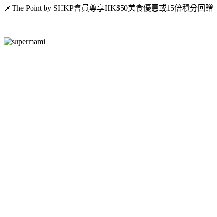
📌The Point by SHKP會員尊享HK$50美食優惠或15倍積分回贈