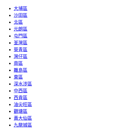
大埔區
沙田區
北區
元朗區
屯門區
荃灣區
葵青區
灣仔區
南區
離島區
東區
深水涉區
中西區
西貢區
油尖旺區
觀塘區
黃大仙區
九龍城區