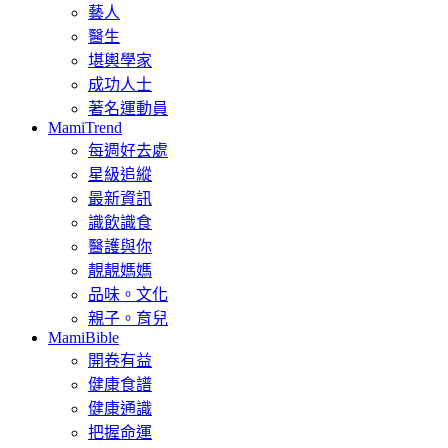
藝人
醫生
堪輿學家
成功人士
著名運動員
MamiTrend
每週好去處
星級追縱
最新資訊
識飲識食
醫護與你
靚靚媽媽
品味。文化
親子。育兒
MamiBible
開卷有益
健康食譜
健康通識
把握命運