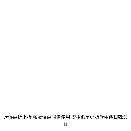
📌優惠折上折 餐廳優惠同步使用 變相低至64折嘆中西日韓美
食