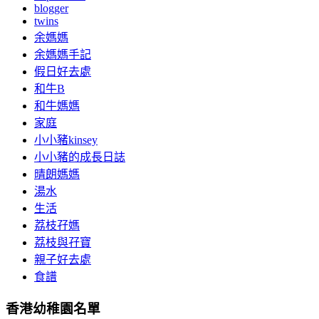
blogger
twins
余媽媽
余媽媽手記
假日好去處
和牛B
和牛媽媽
家庭
小小豬kinsey
小小豬的成長日誌
晴朗媽媽
湯水
生活
荔枝孖媽
荔枝與孖寶
親子好去處
食譜
香港幼稚園名單