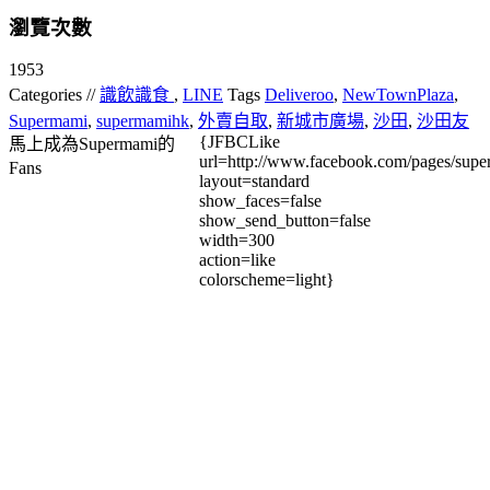
瀏覽次數
1953
Categories //
識飲識食
,
LINE
Tags
Deliveroo
,
NewTownPlaza
,
Supermami
,
supermamihk
,
外賣自取
,
新城市廣場
,
沙田
,
沙田友
{JFBCLike
馬上成為Supermami的
url=http://www.facebook.com/pages/su
Fans
layout=standard
show_faces=false
show_send_button=false
width=300
action=like
colorscheme=light}