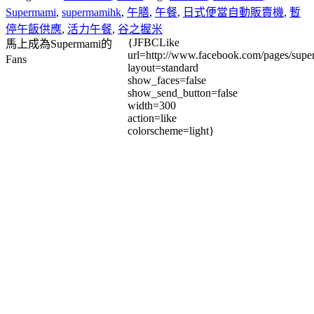
Supermami
,
supermamihk
,
午膳
,
午餐
,
日式便當自動販賣機
,
暫
停午飯供應
,
活力午餐
,
谷之握米
{JFBCLike
馬上成為Supermami的
url=http://www.facebook.com/pages/su
Fans
layout=standard
show_faces=false
show_send_button=false
width=300
action=like
colorscheme=light}