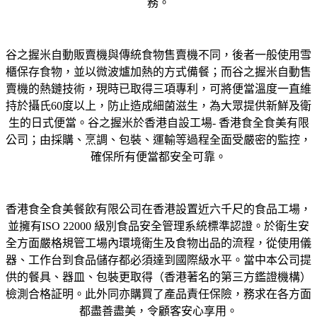
務。
谷之握米自動販賣機與傳統食物售賣機不同，後者一般使用雪
櫃保存食物，並以微波爐加熱的方式備餐；而谷之握米自動售
賣機的熱鏈技術，現時已取得三項專利，可將便當溫度一直維
持於攝氏60度以上，防止造成細菌滋生，為大眾提供新鮮及衛
生的日式便當。谷之握米於香港自設工場- 香港食全食美有限
公司；由採購、烹調、包裝、運輸等過程全面受嚴密的監控，
確保所有便當都安全可靠。
香港食全食美餐飲有限公司在香港設置近六千尺的食品工場，
並擁有ISO 22000 級別食品安全管理系統標準認證。於衛生安
全方面嚴格規管工場內環境衛生及食物出品的流程，從使用儀
器、工作台到食品儲存都必須達到國際級水平。當中本公司提
供的餐具、器皿、包裝更取得（香港著名的第三方鑑證機構）
檢測合格証明。此外同亦購買了產品責任保險，務求在各方面
都盡善盡美，令顧客安心享用。