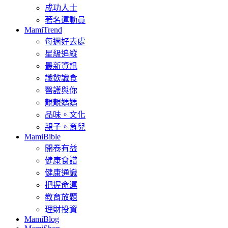
成功人士
著名運動員
MamiTrend
每週好去處
星級追縱
最新資訊
識飲識食
醫護與你
靚靚媽媽
品味。文化
親子。育兒
MamiBible
開卷有益
健康食譜
健康通識
把握命運
教育放題
理財投資
MamiBlog