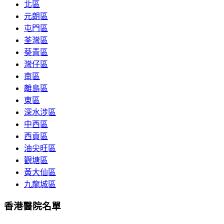
北區
元朗區
屯門區
荃灣區
葵青區
灣仔區
南區
離島區
東區
深水涉區
中西區
西貢區
油尖旺區
觀塘區
黃大仙區
九龍城區
香港醫院名單