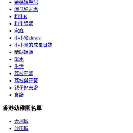
余媽媽手記
假日好去處
和牛B
和牛媽媽
家庭
小小豬kinsey
小小豬的成長日誌
晴朗媽媽
湯水
生活
荔枝孖媽
荔枝與孖寶
親子好去處
食譜
香港幼稚園名單
大埔區
沙田區