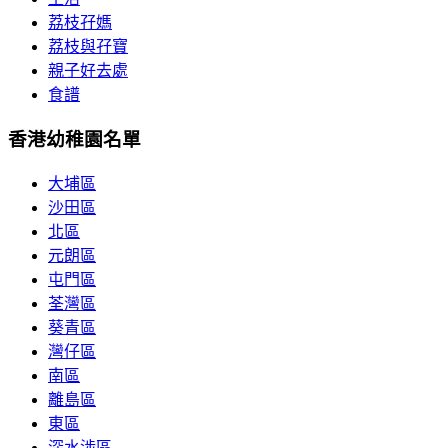
荔枝孖媽
荔枝與孖寶
親子好去處
食譜
香港幼稚園名單
大埔區
沙田區
北區
元朗區
屯門區
荃灣區
葵青區
灣仔區
南區
離島區
東區
深水涉區