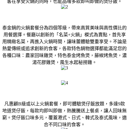
客在享受火鍋的同時，也能品嚐多款即叫即做的煲仔飯。
泰金鍋的火鍋套餐分為四個等級，帶來高質美味與高性價比的
用餐選擇。餐廳以創新的「名菜+火鍋」模式為賣點，首先享
用精緻名菜，再進入火鍋時間，讓味蕾體驗雙重享受。不論是
熱愛傳統或追求創新的食客，各款特色鍋物選擇都能滿足您的
各種口味：農家回味雞煲，特色泰金烤魚煲，藤椒烤魚煲，濃
湯花膠雞煲，風生水起秘撈雞。
凡惠顧B級或以上火鍋套餐，即可體驗煲仔飯放題，多達9款
地道煲仔飯，每款均即叫即做，熱騰騰送上餐桌，讓人回味無
窮。煲仔飯口味多元，覆蓋港式、日式、韓式及泰式風味，適
合不同口味的食客。