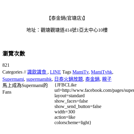
【泰金鍋(官塘店)】
地址：觀塘觀塘道414號1亞太中心10樓
瀏覽次數
821
Categories //
識飲識食
,
LINE
Tags
MamiTv
,
MamiTvhk
,
Supermami
,
supermamihk
,
日泰火鍋放題
,
泰金鍋
,
親子
{JFBCLike
馬上成為Supermami的
url=http://www.facebook.com/pages/su
Fans
layout=standard
show_faces=false
show_send_button=false
width=300
action=like
colorscheme=light}