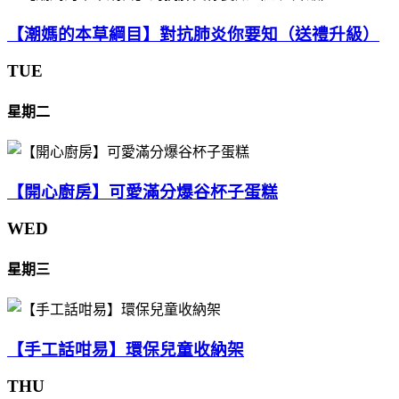
【潮媽的本草綱目】對抗肺炎你要知（送禮升級）
TUE
星期二
【開心廚房】可愛滿分爆谷杯子蛋糕
WED
星期三
【手工話咁易】環保兒童收納架
THU