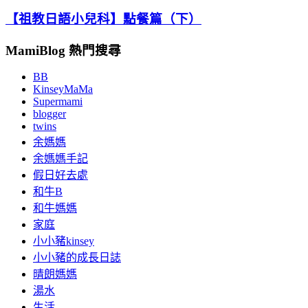
【祖教日語小兒科】點餐篇（下）
MamiBlog 熱門搜尋
BB
KinseyMaMa
Supermami
blogger
twins
余媽媽
余媽媽手記
假日好去處
和牛B
和牛媽媽
家庭
小小豬kinsey
小小豬的成長日誌
晴朗媽媽
湯水
生活