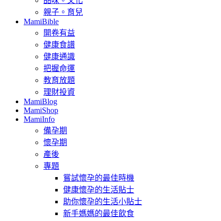
品味。文化
親子。育兒
MamiBible
開卷有益
健康食譜
健康通識
把握命運
教育放題
理財投資
MamiBlog
MamiShop
MamiInfo
備孕期
懷孕期
產後
專題
嘗試懷孕的最佳時機
健康懷孕的生活貼士
助你懷孕的生活小貼士
新手媽媽的最佳飲食