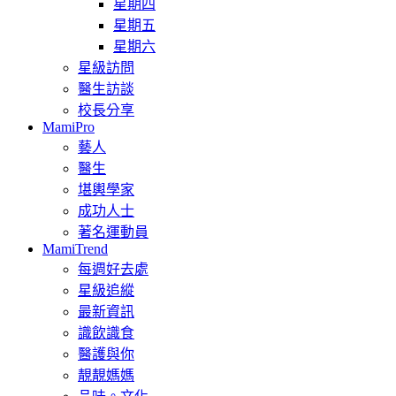
星期四
星期五
星期六
星級訪問
醫生訪談
校長分享
MamiPro
藝人
醫生
堪輿學家
成功人士
著名運動員
MamiTrend
每週好去處
星級追縱
最新資訊
識飲識食
醫護與你
靚靚媽媽