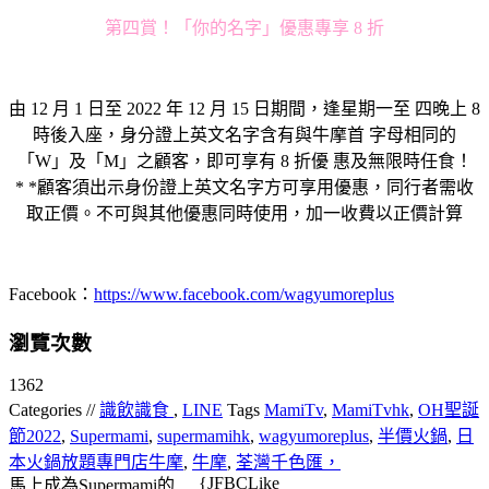
第四賞！「你的名字」優惠專享 8 折
由 12 月 1 日至 2022 年 12 月 15 日期間，逢星期一至 四晚上 8
時後入座，身分證上英文名字含有與牛摩首 字母相同的
「W」及「M」之顧客，即可享有 8 折優 惠及無限時任食！
* *顧客須出示身份證上英文名字方可享用優惠，同行者需收
取正價。不可與其他優惠同時使用，加一收費以正價計算
Facebook：
https://www.facebook.com/wagyumoreplus
瀏覽次數
1362
Categories //
識飲識食
,
LINE
Tags
MamiTv
,
MamiTvhk
,
OH聖誕
節2022
,
Supermami
,
supermamihk
,
wagyumoreplus
,
半價火鍋
,
日
本火鍋放題專門店牛摩
,
牛摩
,
荃灣千色匯，
{JFBCLike
馬上成為Supermami的