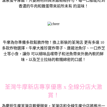
溫泉蛋牛摩飯！只要將材料與米飯輕輕拌勻，每一口都能吃到
香濃的牛肉和雞蛋帶來前所未有 的滋味！
牛摩為你準備多款鬆脆炸物！換上新裝的荃灣店 更有多達 10
多款炸物選擇，牛摩大推珍寶炸帶子、唐揚池魚仔、一口炸芝
士等小食，讓你 可以細味品嚐帶子和池魚帶來外脆內軟的鮮
味，以及芝士拉絲的軟糯綿密的口感！
荃灣牛摩新店專享優惠 x 全線分店大激
賞！
為慶祝牛摩荃灣店載譽歸來，荃灣店和全線牛摩分店將推出一