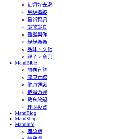
每週好去處
星級追縱
最新資訊
識飲識食
醫護與你
靚靚媽媽
品味。文化
親子。育兒
MamiBible
開卷有益
健康食譜
健康通識
把握命運
教育放題
理財投資
MamiBlog
MamiShop
MamiInfo
備孕期
懷孕期