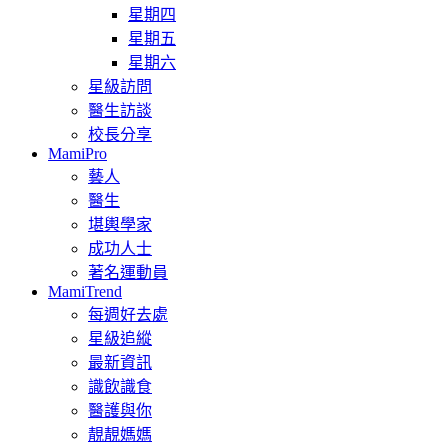
星期四
星期五
星期六
星級訪問
醫生訪談
校長分享
MamiPro
藝人
醫生
堪輿學家
成功人士
著名運動員
MamiTrend
每週好去處
星級追縱
最新資訊
識飲識食
醫護與你
靚靚媽媽