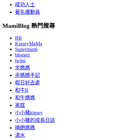
成功人士
著名運動員
MamiBlog 熱門搜尋
BB
KinseyMaMa
Supermami
blogger
twins
余媽媽
余媽媽手記
假日好去處
和牛B
和牛媽媽
家庭
小小豬kinsey
小小豬的成長日誌
晴朗媽媽
湯水