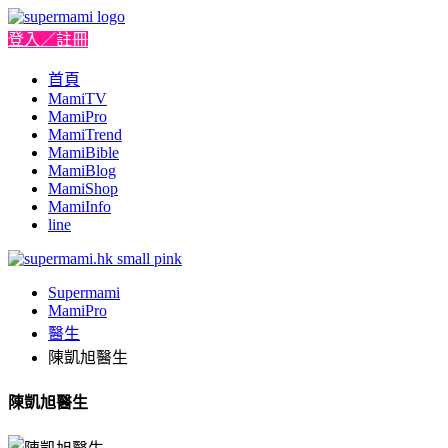
登入／註冊
首頁
MamiTV
MamiPro
MamiTrend
MamiBible
MamiBlog
MamiShop
MamiInfo
line
Supermami
MamiPro
醫生
陳凱旭醫生
陳凱旭醫生