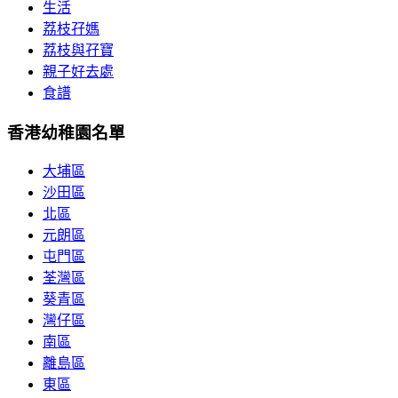
生活
荔枝孖媽
荔枝與孖寶
親子好去處
食譜
香港幼稚園名單
大埔區
沙田區
北區
元朗區
屯門區
荃灣區
葵青區
灣仔區
南區
離島區
東區