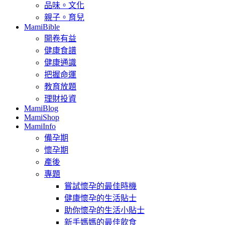
品味。文化
親子。育兒
MamiBible
開卷有益
健康食譜
健康通識
把握命運
教育放題
理財投資
MamiBlog
MamiShop
MamiInfo
備孕期
懷孕期
產後
專題
嘗試懷孕的最佳時機
健康懷孕的生活貼士
助你懷孕的生活小貼士
新手媽媽的最佳飲食