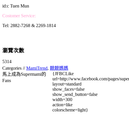
id:c Tuen Mun
Costomer Service:
Tel: 2882-7268 & 2269-1814
瀏覽次數
5314
Categories //
MamiTrend
,
靚靚媽媽
{JFBCLike
馬上成為Supermami的
url=http://www.facebook.com/pages/su
Fans
layout=standard
show_faces=false
show_send_button=false
width=300
action=like
colorscheme=light}