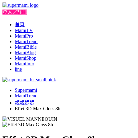
登入／註冊
首頁
MamiTV
MamiPro
MamiTrend
MamiBible
MamiBlog
MamiShop
MamiInfo
line
Supermami
MamiTrend
靚靚媽媽
Effet 3D Max Gloss 8h