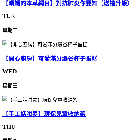
【潮媽的本草綱目】對抗肺炎你要知（送禮升級）
TUE
星期二
【開心廚房】可愛滿分爆谷杯子蛋糕
WED
星期三
【手工話咁易】環保兒童收納架
THU