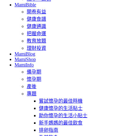
MamiBible
開卷有益
健康食譜
健康通識
把握命運
教育放題
理財投資
MamiBlog
MamiShop
MamiInfo
備孕期
懷孕期
產後
專題
嘗試懷孕的最佳時機
健康懷孕的生活貼士
助你懷孕的生活小貼士
新手媽媽的最佳飲食
排卵指南