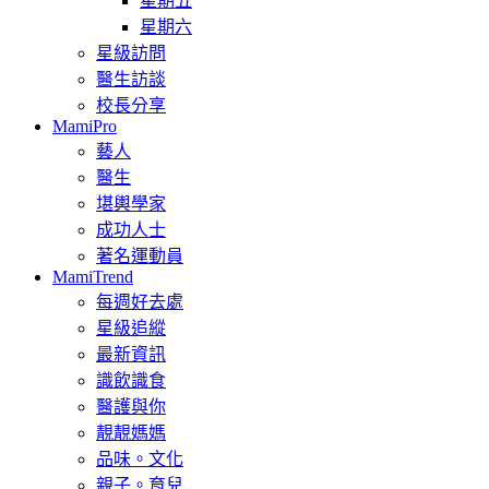
星期五
星期六
星級訪問
醫生訪談
校長分享
MamiPro
藝人
醫生
堪輿學家
成功人士
著名運動員
MamiTrend
每週好去處
星級追縱
最新資訊
識飲識食
醫護與你
靚靚媽媽
品味。文化
親子。育兒