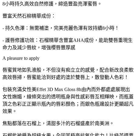
8小時持久高效自然修護，締造豐盈亮澤蜜唇。
豐富天然石柳精華成份：
- 持久色澤：無需補塗，完美亮麗色澤有效持續8小時！
- 護唇修護功效：石榴精華含豐富AHA成份，能助雙唇重現生
命力及減少唇紋，增強櫻唇豐厚感
A pleasure to apply
唇蜜質地如乳液般，不但沒有痴立立的感覺，配合新改良柔軟
高效唇掃，唇蜜能洽到好處的塗於雙唇上，散發動人色彩！
包裝充滿女性美Effet 3D Max Gloss 8h由內而外都處處展現出
女性嫵媚，線條突出的透明瓶身與性感彩唇互相輝映，而瓶蓋
頂之色彩正正顯示瓶內的唇彩顏色；而銀色瓶邊設計更顯超凡
效果。
焦點都落在石榴上，清甜多汁的石榴盛產於南美洲。
石榴能被譽為超級水果，全因其極高抗氧化能力！比綠茶還要