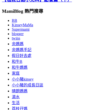
MamiBlog 熱門搜尋
BB
KinseyMaMa
Supermami
blogger
twins
余媽媽
余媽媽手記
假日好去處
和牛B
和牛媽媽
家庭
小小豬kinsey
小小豬的成長日誌
晴朗媽媽
湯水
生活
荔枝孖媽