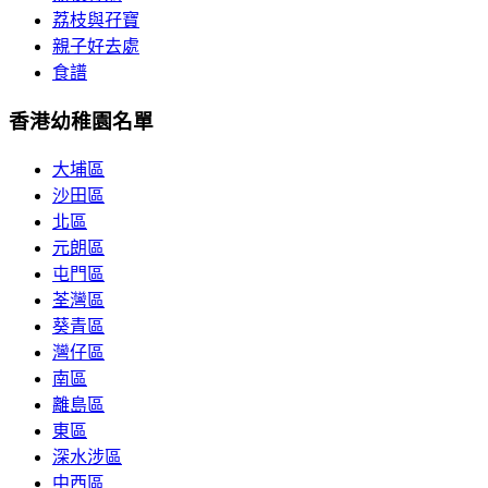
荔枝與孖寶
親子好去處
食譜
香港幼稚園名單
大埔區
沙田區
北區
元朗區
屯門區
荃灣區
葵青區
灣仔區
南區
離島區
東區
深水涉區
中西區