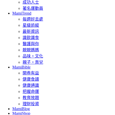
成功人士
著名運動員
MamiTrend
每週好去處
星級追縱
最新資訊
識飲識食
醫護與你
靚靚媽媽
品味。文化
親子。育兒
MamiBible
開卷有益
健康食譜
健康通識
把握命運
教育放題
理財投資
MamiBlog
MamiShop