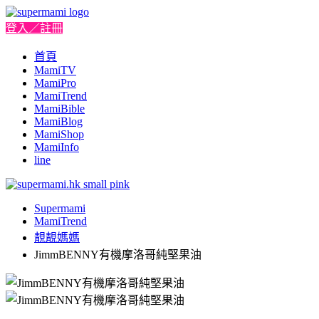
登入／註冊
首頁
MamiTV
MamiPro
MamiTrend
MamiBible
MamiBlog
MamiShop
MamiInfo
line
Supermami
MamiTrend
靚靚媽媽
JimmBENNY有機摩洛哥純堅果油