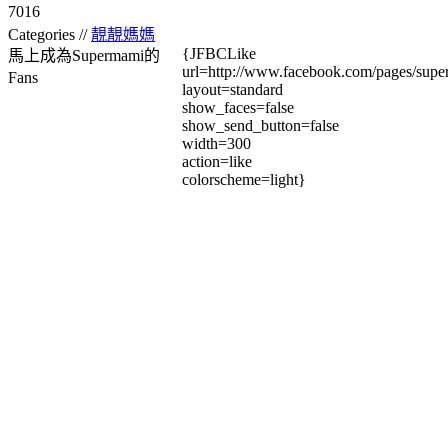
7016
Categories //
靚靚媽媽
{JFBCLike
馬上成為Supermami的
url=http://www.facebook.com/pages/su
Fans
layout=standard
show_faces=false
show_send_button=false
width=300
action=like
colorscheme=light}