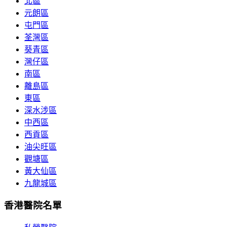
北區
元朗區
屯門區
荃灣區
葵青區
灣仔區
南區
離島區
東區
深水涉區
中西區
西貢區
油尖旺區
觀塘區
黃大仙區
九龍城區
香港醫院名單