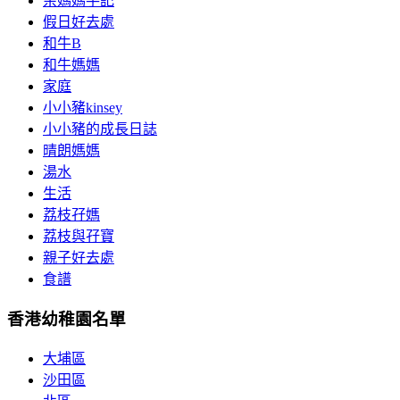
余媽媽手記
假日好去處
和牛B
和牛媽媽
家庭
小小豬kinsey
小小豬的成長日誌
晴朗媽媽
湯水
生活
荔枝孖媽
荔枝與孖寶
親子好去處
食譜
香港幼稚園名單
大埔區
沙田區