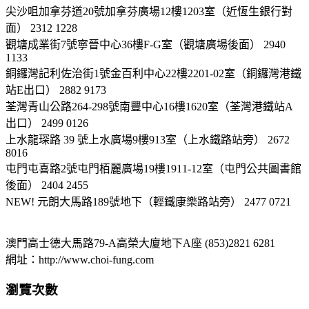
尖沙咀加拿芬道20號加拿芬廣場12樓1203室（近恆生銀行對
面） 2312 1228
觀塘成業街7號寧晉中心36樓F-G室（觀塘廣場後面） 2940
1133
銅鑼灣記利佐治街1號金百利中心22樓2201-02室（銅鑼灣港鐵
站E出口） 2882 9173
荃灣青山公路264-298號南豐中心16樓1620室（荃灣港鐵站A
出口） 2499 0126
上水龍琛路 39 號上水廣場9樓913室（上水鐵路站旁） 2672
8016
屯門屯喜路2號屯門栢麗廣場19樓1911-12室（屯門公共圖書館
後面） 2404 2455
NEW! 元朗大馬路189號地下（輕鐵康樂路站旁） 2477 0721
澳門高士德大馬路79-A高榮大廈地下A座 (853)2821 6281
網址：http://www.choi-fung.com
瀏覽次數