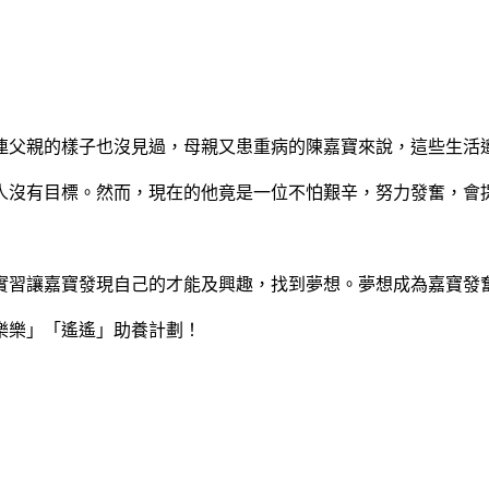
連父親的樣子也沒見過，母親又患重病的陳嘉寶來說，這些生活
人沒有目標。然而，現在的他竟是一位不怕艱辛，努力發奮，會
實習讓嘉寶發現自己的才能及興趣，找到夢想。夢想成為嘉寶發
樂樂」「遙遙」助養計劃！