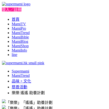
登入／註冊
首頁
MamiTV
MamiPro
MamiTrend
MamiBible
MamiBlog
MamiShop
MamiInfo
line
Supermami
MamiTrend
品味。文化
慈善活動
樂樂 遙遙 助養計劃