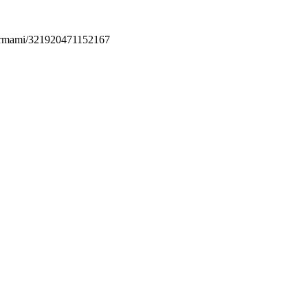
permami/321920471152167