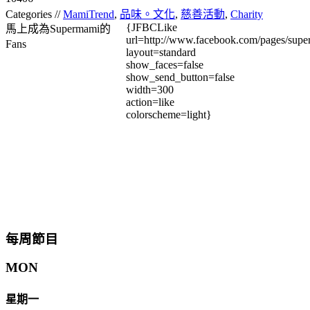
Categories //
MamiTrend
,
品味。文化
,
慈善活動
,
Charity
{JFBCLike
馬上成為Supermami的
url=http://www.facebook.com/pages/su
Fans
layout=standard
show_faces=false
show_send_button=false
width=300
action=like
colorscheme=light}
每周節目
MON
星期一