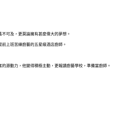
遙不可及，更莫論擁有甚麼偉大的夢想。
提前上班苦練廚藝的五星級酒店廚師。
奮的源動力，他變得積極主動，更報讀廚藝學校，準備當廚師。