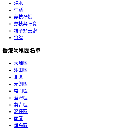
湯水
生活
荔枝孖媽
荔枝與孖寶
親子好去處
食譜
香港幼稚園名單
大埔區
沙田區
北區
元朗區
屯門區
荃灣區
葵青區
灣仔區
南區
離島區