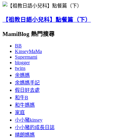
【祖教日語小兒科】點餐篇（下）
MamiBlog 熱門搜尋
BB
KinseyMaMa
Supermami
blogger
twins
余媽媽
余媽媽手記
假日好去處
和牛B
和牛媽媽
家庭
小小豬kinsey
小小豬的成長日誌
晴朗媽媽