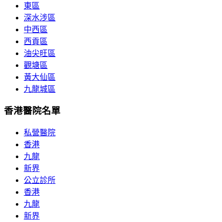
東區
深水涉區
中西區
西貢區
油尖旺區
觀塘區
黃大仙區
九龍城區
香港醫院名單
私營醫院
香港
九龍
新界
公立診所
香港
九龍
新界