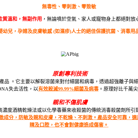
無毒性、零刺激、零致敏
性質溫和，
無副作用
，無論噴於空氣、家人或寵物身上都絕對放
嬰幼兒，孕婦及皮膚敏感 (如濕疹)人士的絕佳保護抗菌、消毒用
原創專利技術
產品 。它主要以解裂溶菌來對付細菌和病毒，透過超強離子與
DNA失去活性，以
有效殺滅99.99%細菌及病毒
。原理好比千萬尖
親和不傷肌膚
高濃度酒精乾燥法或以化學毒藥來收殺菌的傳統消毒殺菌劑所引
激成分，防敏及親和皮膚，不乾燥、不刺激。產品安全可靠，適用
睛及口腔，也不會對健康造成傷害。