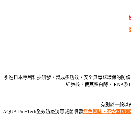
引進日本專利科技研發，製成多功效，安全無毒既環保的防護
細胞核，使其蛋白酶， RNA及
有別於一般以
AQUA Pro+Tech全效防疫消毒滅菌噴霧
無色無味、不含酒精刺