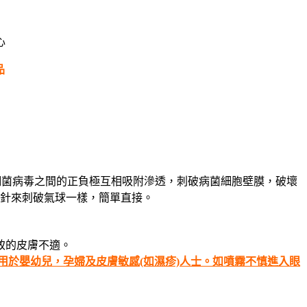
心
品
細菌病毒之間的正負極互相吸附滲透，刺破病菌細胞壁膜，破壞
針來刺破氣球一樣，簡單直接。
致的皮膚不適。
於嬰幼兒，孕婦及皮膚敏感(如濕疹)人士
。如噴霧不慎進入眼