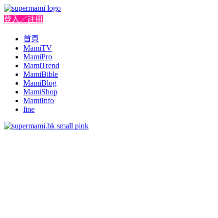
登入／註冊
首頁
MamiTV
MamiPro
MamiTrend
MamiBible
MamiBlog
MamiShop
MamiInfo
line