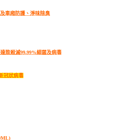
及車廂防護、淨味除臭
達致殺滅99.99%細菌及病
毒
新冠狀病毒
0ML)