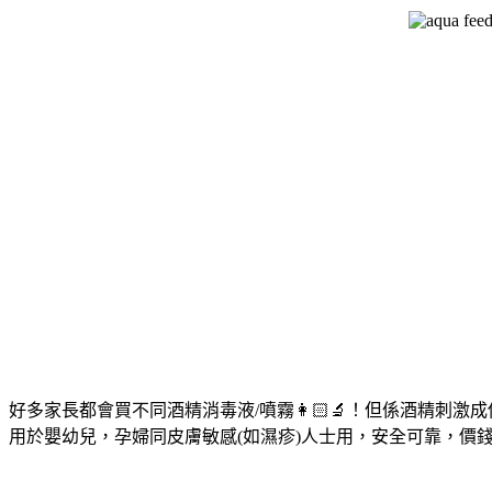
好多家長都會買不同酒精消毒液/噴霧👩🏻‍🔬！但係酒精
用於嬰幼兒，孕婦同皮膚敏感(如濕疹)人士用，安全可靠，價