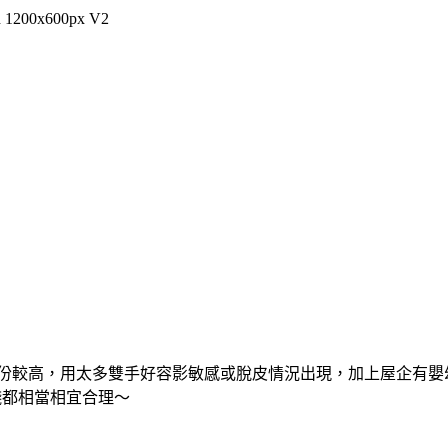
刺激成份較高，用太多雙手好容影敏感或脫皮情況出現，加上屋企有
錢都相當相宜合理〜