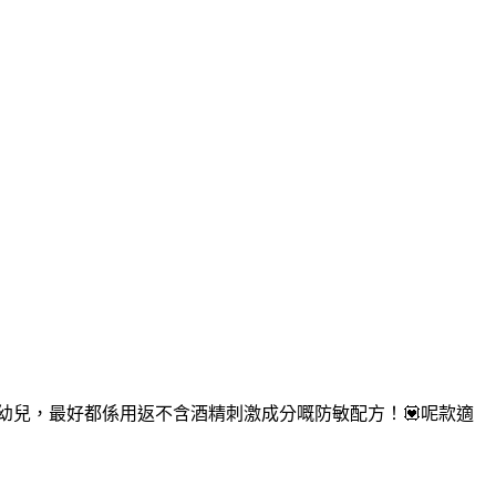
嬰幼兒，最好都係用返不含酒精刺激成分嘅防敏配方！💟呢款適