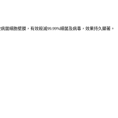
透，刺破病菌細胞壁膜，有效殺滅99.99%細菌及病毒，效果持久顯著。