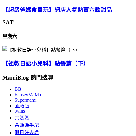
【超級爸媽食買玩】網店人氣熱賣六款甜品
SAT
星期六
【祖教日語小兒科】點餐篇（下）
MamiBlog 熱門搜尋
BB
KinseyMaMa
Supermami
blogger
twins
余媽媽
余媽媽手記
假日好去處