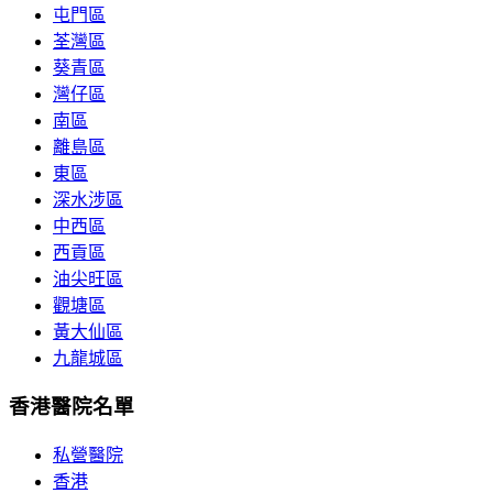
屯門區
荃灣區
葵青區
灣仔區
南區
離島區
東區
深水涉區
中西區
西貢區
油尖旺區
觀塘區
黃大仙區
九龍城區
香港醫院名單
私營醫院
香港