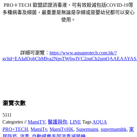
PRO＋TECH 歐盟認證消毒液，可有效殺滅包括COVID-19等
多種病毒及細菌，最重要是無論是孕婦或是嬰幼兒都可以安心
使用。
詳細可瀏覽：
https://www.aquaprotech.com.hk/?
gclid=EAIaIQobChMIva2NpsTW6wIVC2oqCh2umQAAEAAYA
瀏覽次數
5111
Categories //
MamiTV
,
醫護與你
,
LINE
Tags
AQUA
PRO+TECH
,
MamiTv
,
MamiTvHK
,
Supermami
,
supermamihk
,
家
居防疫
,
消毒
,
自動感應手部消毒滅菌機