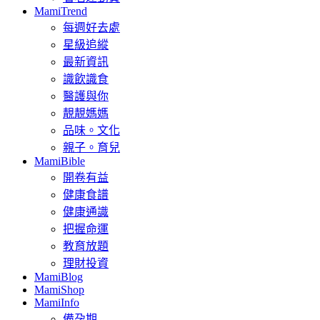
MamiTrend
每週好去處
星級追縱
最新資訊
識飲識食
醫護與你
靚靚媽媽
品味。文化
親子。育兒
MamiBible
開卷有益
健康食譜
健康通識
把握命運
教育放題
理財投資
MamiBlog
MamiShop
MamiInfo
備孕期