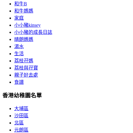
和牛B
和牛媽媽
家庭
小小豬kinsey
小小豬的成長日誌
晴朗媽媽
湯水
生活
荔枝孖媽
荔枝與孖寶
親子好去處
食譜
香港幼稚園名單
大埔區
沙田區
北區
元朗區