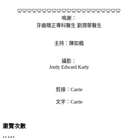
🦷🦷🦷🦷🦷🦷🦷🦷🦷🦷🦷🦷🦷🦷🦷🦷🦷🦷🦷🦷🦷
嗚謝：
牙齒矯正專科醫生 劉潤華醫生
主持：陳如楓
攝影：
Jordy Edward Karly
剪接：Carrie
文字：Carrie
瀏覽次數
11442