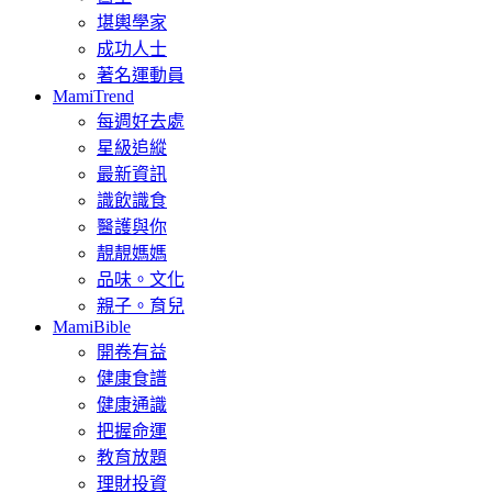
堪輿學家
成功人士
著名運動員
MamiTrend
每週好去處
星級追縱
最新資訊
識飲識食
醫護與你
靚靚媽媽
品味。文化
親子。育兒
MamiBible
開卷有益
健康食譜
健康通識
把握命運
教育放題
理財投資