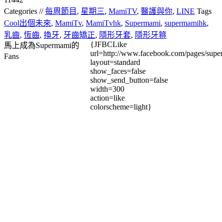
Categories //
每周節目
,
星期三
,
MamiTV
,
醫護與你
,
LINE
Tags
Cool出個未來
,
MamiTv
,
MamiTvhk
,
Supermami
,
supermamihk
,
乳齒
,
恆齒
,
換牙
,
牙齒矯正
,
隱形牙套
,
隱形牙箍
{JFBCLike
馬上成為Supermami的
url=http://www.facebook.com/pages/su
Fans
layout=standard
show_faces=false
show_send_button=false
width=300
action=like
colorscheme=light}