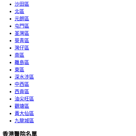
沙田區
北區
元朗區
屯門區
荃灣區
葵青區
灣仔區
南區
離島區
東區
深水涉區
中西區
西貢區
油尖旺區
觀塘區
黃大仙區
九龍城區
香港醫院名單