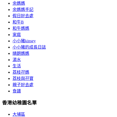
余媽媽
余媽媽手記
假日好去處
和牛B
和牛媽媽
家庭
小小豬kinsey
小小豬的成長日誌
晴朗媽媽
湯水
生活
荔枝孖媽
荔枝與孖寶
親子好去處
食譜
香港幼稚園名單
大埔區