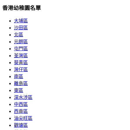
香港幼稚園名單
大埔區
沙田區
北區
元朗區
屯門區
荃灣區
葵青區
灣仔區
南區
離島區
東區
深水涉區
中西區
西貢區
油尖旺區
觀塘區