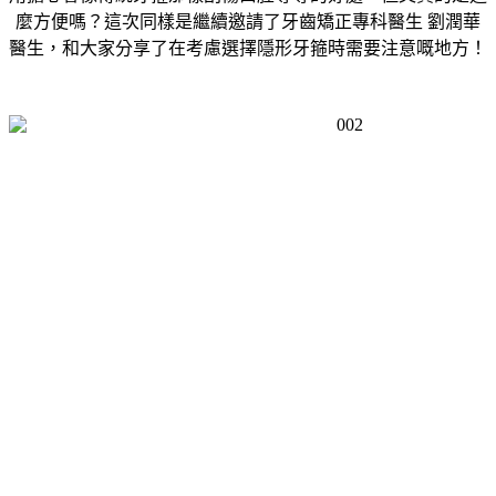
麼方便嗎？這次同樣是繼續邀請了牙齒矯正專科醫生 劉潤華
醫生，和大家分享了在考慮選擇隱形牙箍時需要注意嘅地方！