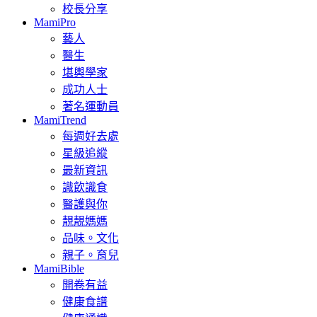
校長分享
MamiPro
藝人
醫生
堪輿學家
成功人士
著名運動員
MamiTrend
每週好去處
星級追縱
最新資訊
識飲識食
醫護與你
靚靚媽媽
品味。文化
親子。育兒
MamiBible
開卷有益
健康食譜