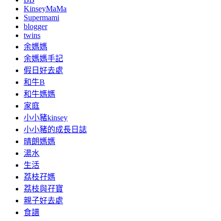
KinseyMaMa
Supermami
blogger
twins
余媽媽
余媽媽手記
假日好去處
和牛B
和牛媽媽
家庭
小小豬kinsey
小小豬的成長日誌
晴朗媽媽
湯水
生活
荔枝孖媽
荔枝與孖寶
親子好去處
食譜