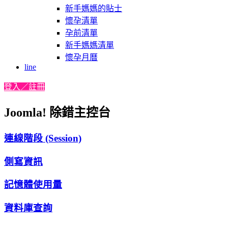
新手媽媽的貼士
懷孕清單
孕前清單
新手媽媽清單
懷孕月曆
line
登入／註冊
Joomla! 除錯主控台
連線階段 (Session)
側寫資訊
記憶體使用量
資料庫查詢