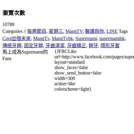
瀏覽次數
10788
Categories //
每周節目
,
星期三
,
MamiTV
,
醫護與你
,
LINE
Tags
Cool出個未來
,
MamiTv
,
MamiTvhk
,
Supermami
,
supermamihk
,
傳統牙箍
,
固定牙箍
,
牙齒清潔
,
牙齒矯正
,
箍牙
,
隱形牙套
{JFBCLike
馬上成為Supermami的
url=http://www.facebook.com/pages/su
Fans
layout=standard
show_faces=false
show_send_button=false
width=300
action=like
colorscheme=light}