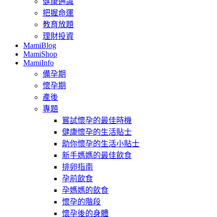
健康通識
把握命運
教育放題
理財投資
MamiBlog
MamiShop
MamiInfo
備孕期
懷孕期
產後
專題
嘗試懷孕的最佳時機
健康懷孕的生活貼士
助你懷孕的生活小貼士
新手媽媽的最佳飲食
排卵指南
孕前飲食
孕媽媽的飲食
懷孕的階段
懷孕後的身體