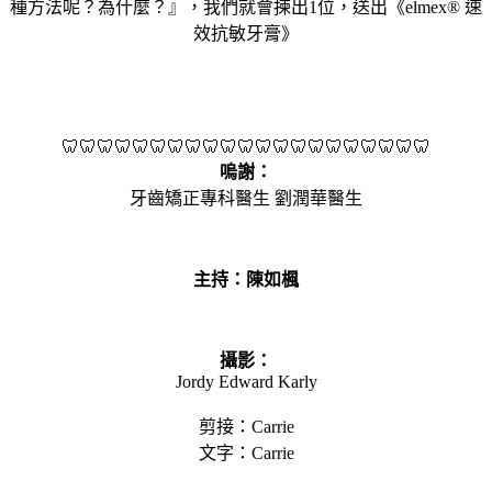
種方法呢？為什麼？』，我們就會揀出1位，送出《elmex® 速
效抗敏牙膏》
🦷🦷🦷🦷🦷🦷🦷🦷🦷🦷🦷🦷🦷🦷🦷🦷🦷🦷🦷🦷🦷
嗚謝：
牙齒矯正專科醫生 劉潤華醫生
主持：陳如楓
攝影：
Jordy Edward Karly
剪接：Carrie
文字：Carrie