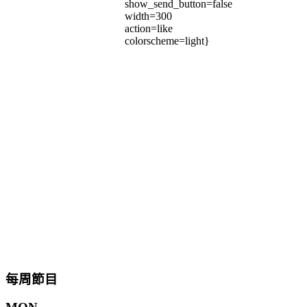
show_send_button=false
width=300
action=like
colorscheme=light}
每周節目