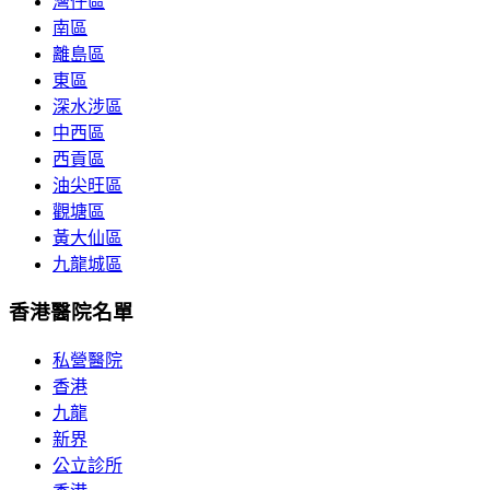
灣仔區
南區
離島區
東區
深水涉區
中西區
西貢區
油尖旺區
觀塘區
黃大仙區
九龍城區
香港醫院名單
私營醫院
香港
九龍
新界
公立診所