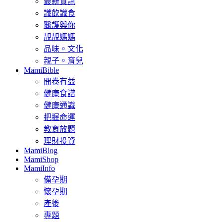
最新資訊
識飲識食
醫護與你
靚靚媽媽
品味。文化
親子。育兒
MamiBible
開卷有益
健康食譜
健康通識
把握命運
教育放題
理財投資
MamiBlog
MamiShop
MamiInfo
備孕期
懷孕期
產後
專題