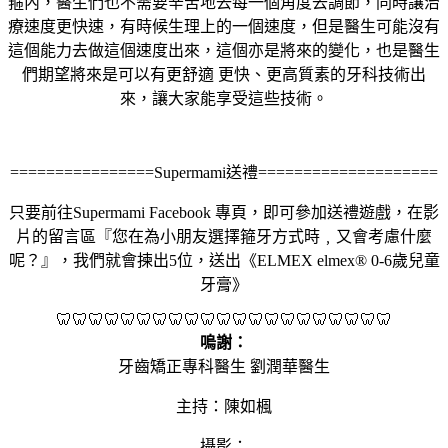
箍內，醫生們也不需要辛苦地去每一個角度去調節，同時讓治
療速度更快速，有時候生理上的一個速度，但是醫生可能沒有
這個能力去做這個速度出來，這個亦是將來的變化，也是醫生
們期望將來是可以有更舒適 更快、更高質素的牙科技術出
來，讓大家能享受這些技術。
================Supermami送禮====================
只要前往Supermami Facebook 專頁，即可參加送禮遊戲，在影
片的留言區『您在為小朋友選擇箍牙方式時﹐又會考慮什麼
呢？』，我們就會揀出5位，送出《ELMEX elmex® 0-6歲兒童
牙膏》
🦷🦷🦷🦷🦷🦷🦷🦷🦷🦷🦷🦷🦷🦷🦷🦷🦷🦷🦷🦷🦷
嗚謝：
牙齒矯正專科醫生 劉潤華醫生
主持：陳如楓
攝影：