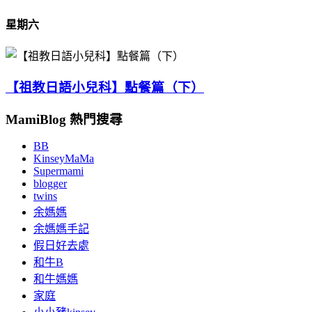
星期六
【祖教日語小兒科】點餐篇（下）
MamiBlog 熱門搜尋
BB
KinseyMaMa
Supermami
blogger
twins
余媽媽
余媽媽手記
假日好去處
和牛B
和牛媽媽
家庭