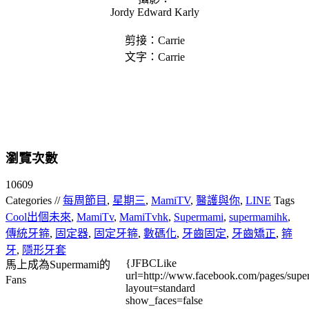
Jordy Edward Karly
剪接：Carrie
文字：Carrie
瀏覽次數
10609
Categories //
每周節目
,
星期三
,
MamiTV
,
醫護與你
,
LINE
Tags
Cool出個未來
,
MamiTv
,
MamiTvhk
,
Supermami
,
supermamihk
,
傳統牙箍
,
固定器
,
固定牙箍
,
數碼化
,
牙齒固定
,
牙齒矯正
,
箍
牙
,
隱形牙套
{JFBCLike
馬上成為Supermami的
url=http://www.facebook.com/pages/su
Fans
layout=standard
show_faces=false