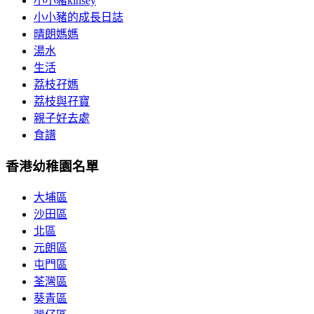
小小豬kinsey
小小豬的成長日誌
晴朗媽媽
湯水
生活
荔枝孖媽
荔枝與孖寶
親子好去處
食譜
香港幼稚園名單
大埔區
沙田區
北區
元朗區
屯門區
荃灣區
葵青區