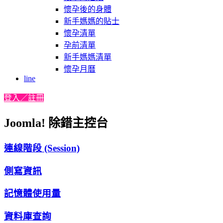
懷孕後的身體
新手媽媽的貼士
懷孕清單
孕前清單
新手媽媽清單
懷孕月曆
line
登入／註冊
Joomla! 除錯主控台
連線階段 (Session)
側寫資訊
記憶體使用量
資料庫查詢