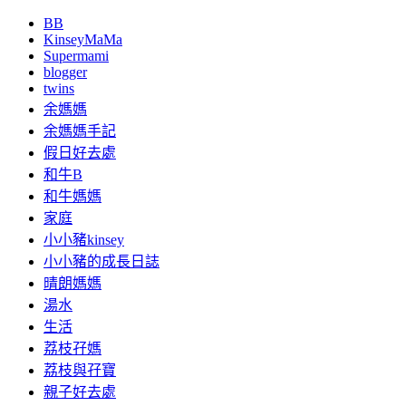
BB
KinseyMaMa
Supermami
blogger
twins
余媽媽
余媽媽手記
假日好去處
和牛B
和牛媽媽
家庭
小小豬kinsey
小小豬的成長日誌
晴朗媽媽
湯水
生活
荔枝孖媽
荔枝與孖寶
親子好去處