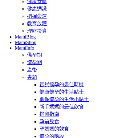
健康食譜
健康通識
把握命運
教育放題
理財投資
MamiBlog
MamiShop
MamiInfo
備孕期
懷孕期
產後
專題
嘗試懷孕的最佳時機
健康懷孕的生活貼士
助你懷孕的生活小貼士
新手媽媽的最佳飲食
排卵指南
孕前飲食
孕媽媽的飲食
懷孕的階段