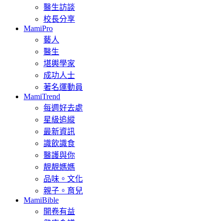
醫生訪談
校長分享
MamiPro
藝人
醫生
堪輿學家
成功人士
著名運動員
MamiTrend
每週好去處
星級追縱
最新資訊
識飲識食
醫護與你
靚靚媽媽
品味。文化
親子。育兒
MamiBible
開卷有益