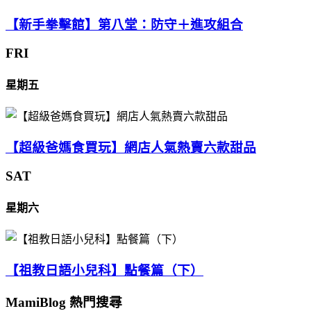
【新手拳擊館】第八堂：防守＋進攻組合
FRI
星期五
【超級爸媽食買玩】網店人氣熱賣六款甜品
SAT
星期六
【祖教日語小兒科】點餐篇（下）
MamiBlog 熱門搜尋