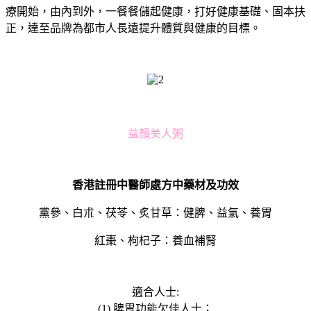
療開始，由內到外，一餐餐儲起健康，打好健康基礎、固本扶
正，達至品牌為都市人長遠提升體質與健康的目標。
益顏美人粥
香港註冊中醫師處方中藥材及功效
黨參、白朮、茯苓、炙甘草：健脾、益氣、養胃
紅棗、枸杞子：養血補腎
適合人士:
(1) 脾胃功能欠佳人士；