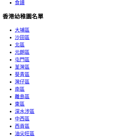
食譜
香港幼稚園名單
大埔區
沙田區
北區
元朗區
屯門區
荃灣區
葵青區
灣仔區
南區
離島區
東區
深水涉區
中西區
西貢區
油尖旺區