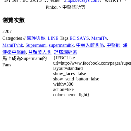
銷售點：EC SAYS官方網站（
https://ecsays.com/
）及HKTV、
Pinkoi、中醫診所等
瀏覽次數
2207
Categories //
醫護與你
,
LINE
Tags
EC SAYS
,
MamiTv
,
MamiTvhk
,
Supermami
,
supermamihk
,
中藥入饌粥品
,
中醫師
,
潘
健燊中醫師
,
益顏美人粥
,
舒痛調經粥
{JFBCLike
馬上成為Supermami的
url=http://www.facebook.com/pages/su
Fans
layout=standard
show_faces=false
show_send_button=false
width=300
action=like
colorscheme=light}