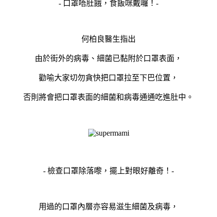
- 口罩唔肚餓，食飯咪戴囉！-
何柏良醫生指出
由於街外的病毒、細菌已黏附於口罩表面，
勸喻大家切勿貪快把口罩拉至下巴位置，
否則將會把口罩表面的細菌和病毒通通吃進肚中。
- 檢查口罩除落嚟，擺上對眼好離奇！-
用過的口罩內層亦容易滋生細菌及病毒，