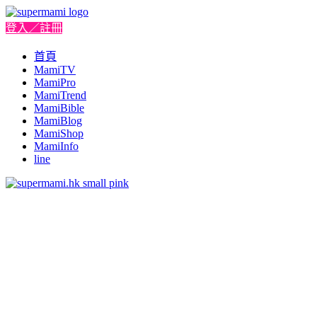
登入／註冊
首頁
MamiTV
MamiPro
MamiTrend
MamiBible
MamiBlog
MamiShop
MamiInfo
line