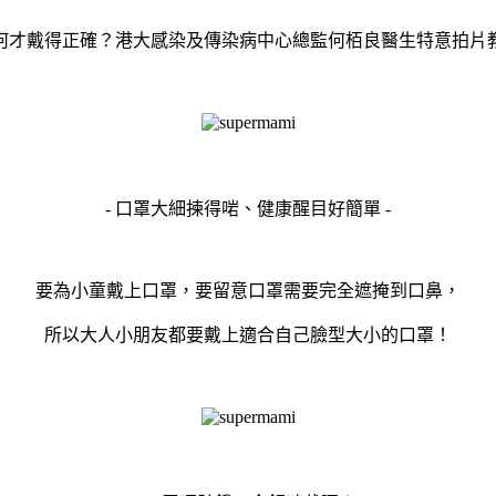
何才戴得正確？港大感染及傳染病中心總監何栢良醫生特意拍片
- 口罩大細揀得啱、健康醒目好簡單 -
要為小童戴上口罩，要留意口罩需要完全遮掩到口鼻，
所以大人小朋友都要戴上適合自己臉型大小的口罩！