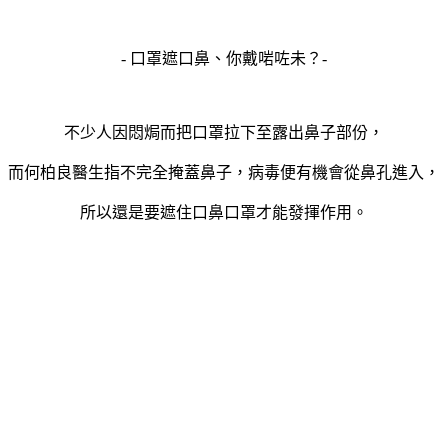
- 口罩遮口鼻、你戴啱咗未？-
不少人因悶焗而把口罩拉下至露出鼻子部份，
而何柏良醫生指不完全掩蓋鼻子，病毒便有機會從鼻孔進入，
所以還是要遮住口鼻口罩才能發揮作用。