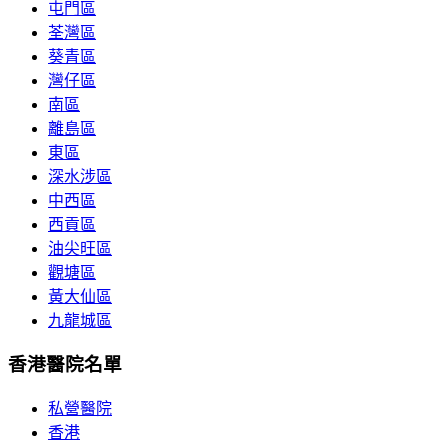
屯門區
荃灣區
葵青區
灣仔區
南區
離島區
東區
深水涉區
中西區
西貢區
油尖旺區
觀塘區
黃大仙區
九龍城區
香港醫院名單
私營醫院
香港