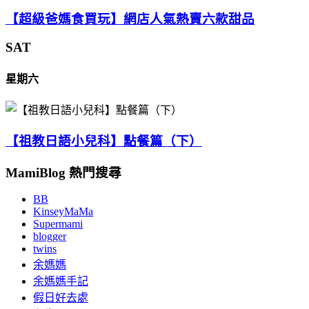
【超級爸媽食買玩】網店人氣熱賣六款甜品
SAT
星期六
【祖教日語小兒科】點餐篇（下）
MamiBlog 熱門搜尋
BB
KinseyMaMa
Supermami
blogger
twins
余媽媽
余媽媽手記
假日好去處