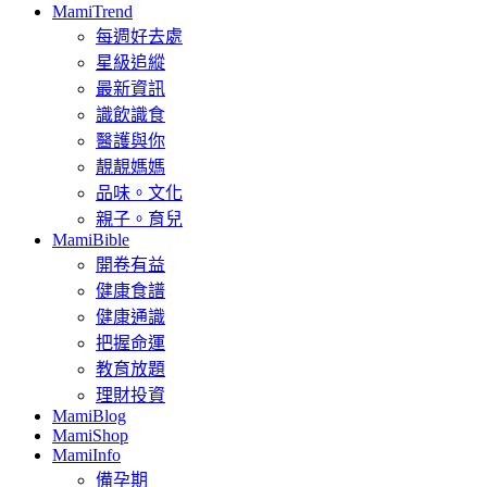
MamiTrend
每週好去處
星級追縱
最新資訊
識飲識食
醫護與你
靚靚媽媽
品味。文化
親子。育兒
MamiBible
開卷有益
健康食譜
健康通識
把握命運
教育放題
理財投資
MamiBlog
MamiShop
MamiInfo
備孕期