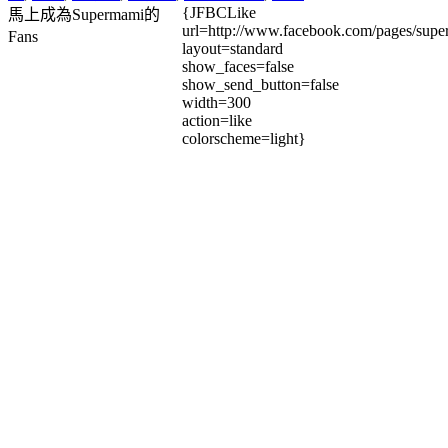
{JFBCLike
馬上成為Supermami的
url=http://www.facebook.com/pages/su
Fans
layout=standard
show_faces=false
show_send_button=false
width=300
action=like
colorscheme=light}