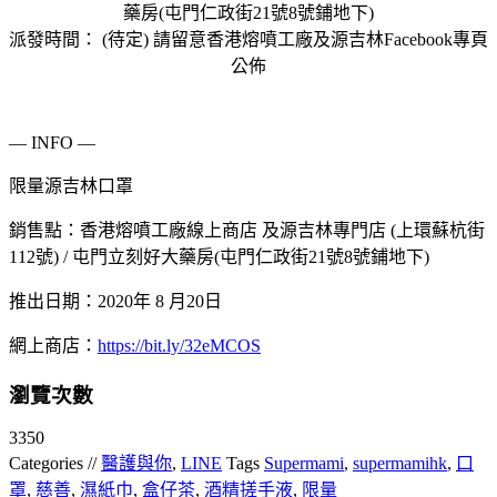
藥房(屯門仁政街21號8號鋪地下)
派發時間： (待定) 請留意香港熔噴工廠及源吉林Facebook專頁
公佈
— INFO —
限量源吉林口罩
銷售點：香港熔噴工廠線上商店 及源吉林專門店 (上環蘇杭街
112號) / 屯門立刻好大藥房(屯門仁政街21號8號鋪地下)
推出日期：2020年 8 月20日
網上商店：
https://bit.ly/32eMCOS
瀏覽次數
3350
Categories //
醫護與你
,
LINE
Tags
Supermami
,
supermamihk
,
口
罩
,
慈善
,
濕紙巾
,
盒仔茶
,
酒精搓手液
,
限量