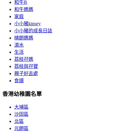
和牛B
和牛媽媽
家庭
小小豬kinsey
小小豬的成長日誌
晴朗媽媽
湯水
生活
荔枝孖媽
荔枝與孖寶
親子好去處
食譜
香港幼稚園名單
大埔區
沙田區
北區
元朗區